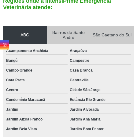
Regiões onde a IntensiPrime Emergência
Veterinária atende:
Bairros de Santo
ABC
São Caetano do Sul
André
Acampamento Anchieta
Araçaúva
Bangú
Campestre
Campo Grande
Casa Branca
Cata Preta
Centreville
Centro
Cidade São Jorge
Condomínio Maracanã
Estância Rio Grande
Jardim
Jardim Alvorada
Jardim Alzira Franco
Jardim Ana Maria
Jardim Bela Vista
Jardim Bom Pastor