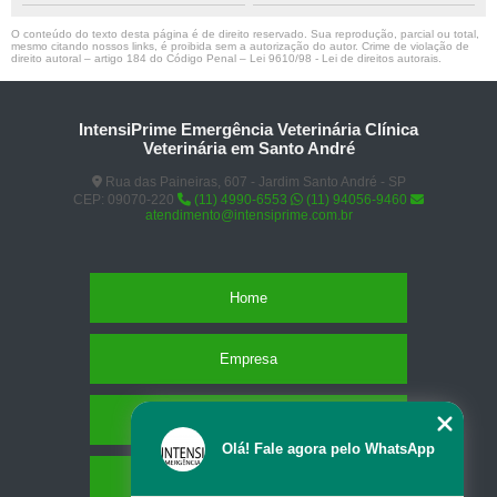
O conteúdo do texto desta página é de direito reservado. Sua reprodução, parcial ou total,
mesmo citando nossos links, é proibida sem a autorização do autor. Crime de violação de
direito autoral – artigo 184 do Código Penal –
Lei 9610/98 - Lei de direitos autorais
.
IntensiPrime Emergência Veterinária Clínica
Veterinária em Santo André
Rua das Paineiras, 607 - Jardim Santo André - SP
CEP: 09070-220
(11) 4990-6553
(11) 94056-9460
atendimento@intensiprime.com.br
Home
Empresa
Missão
Olá! Fale agora pelo WhatsApp
Serviços