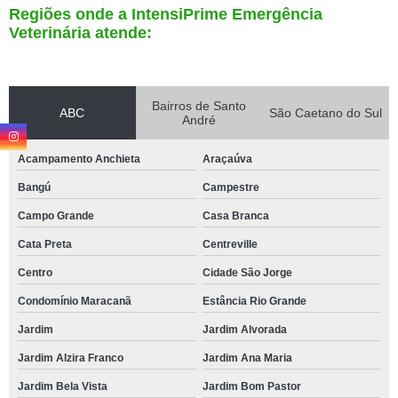
Regiões onde a IntensiPrime Emergência
Veterinária atende:
Bairros de Santo
ABC
São Caetano do Sul
André
Acampamento Anchieta
Araçaúva
Bangú
Campestre
Campo Grande
Casa Branca
Cata Preta
Centreville
Centro
Cidade São Jorge
Condomínio Maracanã
Estância Rio Grande
Jardim
Jardim Alvorada
Jardim Alzira Franco
Jardim Ana Maria
Jardim Bela Vista
Jardim Bom Pastor