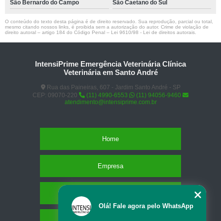
São Bernardo do Campo
São Caetano do Sul
O conteúdo do texto desta página é de direito reservado. Sua reprodução, parcial ou total,
mesmo citando nossos links, é proibida sem a autorização do autor. Crime de violação de
direito autoral – artigo 184 do Código Penal –
Lei 9610/98 - Lei de direitos autorais
.
IntensiPrime Emergência Veterinária Clínica
Veterinária em Santo André
Rua das Paineiras, 607 - Jardim Santo André - SP
CEP: 09070-220
(11) 4990-6553
(11) 94056-9460
atendimento@intensiprime.com.br
Home
Empresa
Missão
Olá! Fale agora pelo WhatsApp
Serviços