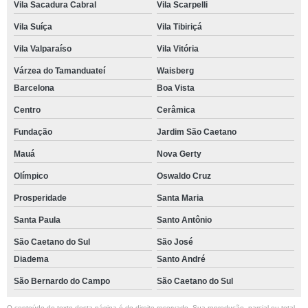
Vila Sacadura Cabral
Vila Scarpelli
Vila Suíça
Vila Tibiriçá
Vila Valparaíso
Vila Vitória
Várzea do Tamanduateí
Waisberg
Barcelona
Boa Vista
Centro
Cerâmica
Fundação
Jardim São Caetano
Mauá
Nova Gerty
Olímpico
Oswaldo Cruz
Prosperidade
Santa Maria
Santa Paula
Santo Antônio
São Caetano do Sul
São José
Diadema
Santo André
São Bernardo do Campo
São Caetano do Sul
O conteúdo do texto desta página é de direito reservado. Sua reprodução, parcial ou total,