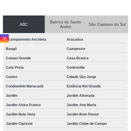
Bairros de Santo
ABC
São Caetano do Sul
André
Acampamento Anchieta
Araçaúva
Bangú
Campestre
Campo Grande
Casa Branca
Cata Preta
Centreville
Centro
Cidade São Jorge
Condomínio Maracanã
Estância Rio Grande
Jardim
Jardim Alvorada
Jardim Alzira Franco
Jardim Ana Maria
Jardim Bela Vista
Jardim Bom Pastor
Jardim Cipreste
Jardim Clube de Campo