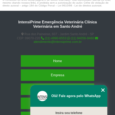
mesmo citando nossos links, é proibida sem a autorização do autor. Crime de violação de
direito autoral – artigo 184 do Código Penal –
Lei 9610/98 - Lei de direitos autorais
.
IntensiPrime Emergência Veterinária Clínica
Veterinária em Santo André
Rua das Paineiras, 607 - Jardim Santo André - SP
CEP: 09070-220
(11) 4990-6553
(11) 94056-9460
atendimento@intensiprime.com.br
Home
Empresa
Missão
Olá! Fale agora pelo WhatsApp
Serviços
Insira seu telefone