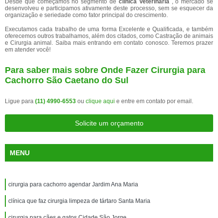
Desde que começamos no segmento de
clínica Veterinária
, o mercado se
desenvolveu e participamos ativamente deste processo, sem se esquecer da
organização e seriedade como fator principal do crescimento.
Executamos cada trabalho de uma forma Excelente e Qualificada, e também
oferecemos outros trabalhamos, além dos citados, como Castração de animais
e Cirurgia animal. Saiba mais entrando em contato conosco. Teremos prazer
em atender você!
Para saber mais sobre Onde Fazer Cirurgia para
Cachorro São Caetano do Sul
Ligue para
(11) 4990-6553
ou
clique aqui
e entre em contato por email.
Solicite um orçamento
MENU
cirurgia para cachorro agendar Jardim Ana Maria
clínica que faz cirurgia limpeza de tártaro Santa Maria
cirurgia para cães e gatos Cidade São Jorge