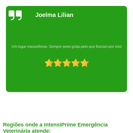
Joelma Lilian
Um lugar maravilhoso. Sempre serei grata pelo que fizeram por nós!
Regiões onde a IntensiPrime Emergência
Veterinária atende: