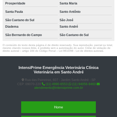
Prosperidade
Santa Maria
Santa Paula
Santo Antônio
São Caetano do Sul
São José
Diadema
Santo André
São Bernardo do Campo
São Caetano do Sul
O conteúdo do texto desta página é de direito reservado. Sua reprodução, parcial ou total,
mesmo citando nossos links, é proibida sem a autorização do autor. Crime de violação de
direito autoral – artigo 184 do Código Penal –
Lei 9610/98 - Lei de direitos autorais
.
IntensiPrime Emergência Veterinária Clínica
Veterinária em Santo André
Rua das Paineiras, 607 - Jardim Santo André - SP
CEP: 09070-220
(11) 4990-6553
(11) 94056-9460
atendimento@intensiprime.com.br
Home