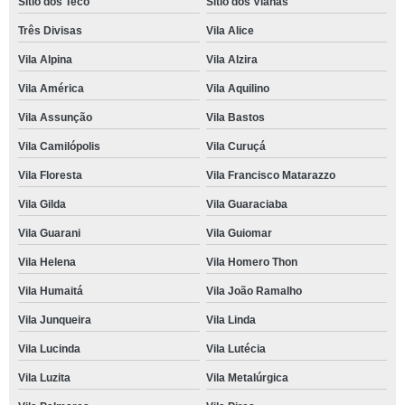
Sítio dos Teco
Sítio dos Vianas
Três Divisas
Vila Alice
Vila Alpina
Vila Alzira
Vila América
Vila Aquilino
Vila Assunção
Vila Bastos
Vila Camilópolis
Vila Curuçá
Vila Floresta
Vila Francisco Matarazzo
Vila Gilda
Vila Guaraciaba
Vila Guarani
Vila Guiomar
Vila Helena
Vila Homero Thon
Vila Humaitá
Vila João Ramalho
Vila Junqueira
Vila Linda
Vila Lucinda
Vila Lutécia
Vila Luzita
Vila Metalúrgica