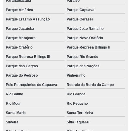
Paranapiacaba
Paraíso
Parque América
Parque Capuava
Parque Erasmo Assunção
Parque Gerassi
Parque Jaçatuba
Parque João Ramalho
Parque Marajoara
Parque Novo Oratório
Parque Oratório
Parque Represa Billings II
Parque Represa Billings III
Parque Rio Grande
Parque das Garças
Parque das Nações
Parque do Pedroso
Pinheirinho
Polo Petroquímico de Capuava
Recreio da Borda do Campo
Rio Bonito
Rio Grande
Rio Mogi
Rio Pequeno
Santa Maria
Santa Terezinha
Silveira
Sítio Taquaral