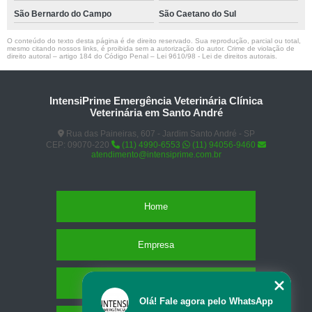
São Bernardo do Campo
São Caetano do Sul
O conteúdo do texto desta página é de direito reservado. Sua reprodução, parcial ou total,
mesmo citando nossos links, é proibida sem a autorização do autor. Crime de violação de
direito autoral – artigo 184 do Código Penal –
Lei 9610/98 - Lei de direitos autorais
.
IntensiPrime Emergência Veterinária Clínica
Veterinária em Santo André
Rua das Paineiras, 607 - Jardim Santo André - SP
CEP: 09070-220
(11) 4990-6553
(11) 94056-9460
atendimento@intensiprime.com.br
Home
Empresa
Missão
Olá! Fale agora pelo WhatsApp