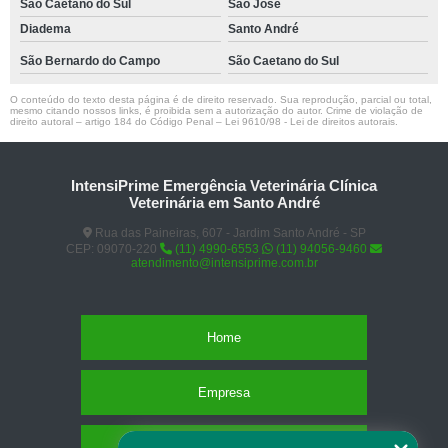
São Caetano do Sul
São José
Diadema
Santo André
São Bernardo do Campo
São Caetano do Sul
O conteúdo do texto desta página é de direito reservado. Sua reprodução, parcial ou total,
mesmo citando nossos links, é proibida sem a autorização do autor. Crime de violação de
direito autoral – artigo 184 do Código Penal –
Lei 9610/98 - Lei de direitos autorais
.
IntensiPrime Emergência Veterinária Clínica
Veterinária em Santo André
Rua das Paineiras, 607 - Jardim Santo André - SP
CEP: 09070-220
(11) 4990-6553
(11) 94056-9460
atendimento@intensiprime.com.br
Home
Empresa
Missão