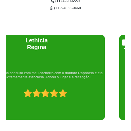
(11) 4990-6553
(11) 94056-9460
Joelma Lilian
Um lugar maravilhoso. Sempre serei grata pelo que fizeram por nós!