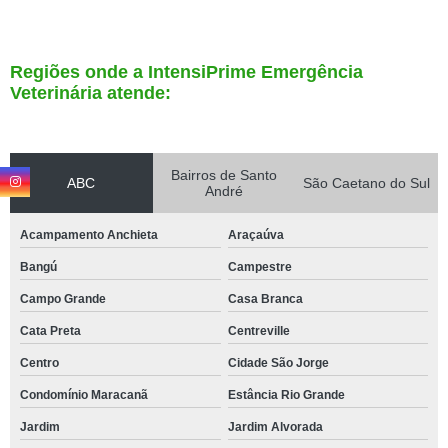
Regiões onde a IntensiPrime Emergência
Veterinária atende:
Bairros de Santo
ABC
São Caetano do Sul
André
Acampamento Anchieta
Araçaúva
Bangú
Campestre
Campo Grande
Casa Branca
Cata Preta
Centreville
Centro
Cidade São Jorge
Condomínio Maracanã
Estância Rio Grande
Jardim
Jardim Alvorada