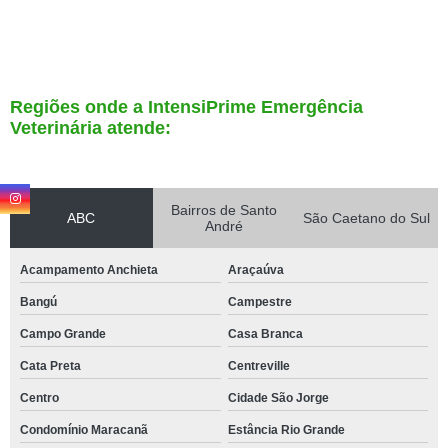
Regiões onde a IntensiPrime Emergência
Veterinária atende:
Bairros de Santo
ABC
São Caetano do Sul
André
Acampamento Anchieta
Araçaúva
Bangú
Campestre
Campo Grande
Casa Branca
Cata Preta
Centreville
Centro
Cidade São Jorge
Condomínio Maracanã
Estância Rio Grande