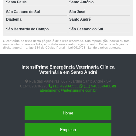
Santa Paula
Santo Antônio
São Caetano do Sul
São José
Diadema
Santo André
São Bernardo do Campo
São Caetano do Sul
O conteúdo do texto desta página é de direito reservado. Sua reprodução, parcial ou total,
mesmo citando nossos links, é proibida sem a autorização do autor. Crime de violação de
direito autoral – artigo 184 do Código Penal –
Lei 9610/98 - Lei de direitos autorais
.
IntensiPrime Emergência Veterinária Clínica
Veterinária em Santo André
Rua das Paineiras, 607 - Jardim Santo André - SP
CEP: 09070-220
(11) 4990-6553
(11) 94056-9460
atendimento@intensiprime.com.br
Home
Empresa