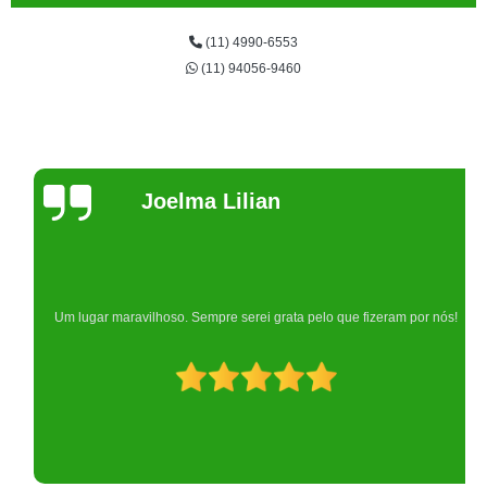
(11) 4990-6553
(11) 94056-9460
Joelma Lilian
Um lugar maravilhoso. Sempre serei grata pelo que fizeram por nós!