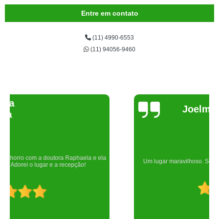
Entre em contato
(11) 4990-6553
(11) 94056-9460
Joelma Lilian
Um lugar maravilhoso. Sempre serei grata pelo que fizeram por nós!