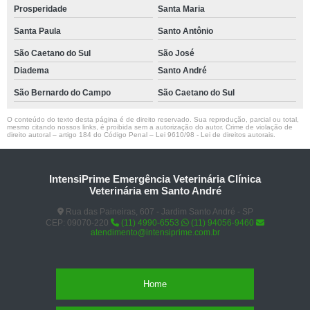
Prosperidade
Santa Maria
Santa Paula
Santo Antônio
São Caetano do Sul
São José
Diadema
Santo André
São Bernardo do Campo
São Caetano do Sul
O conteúdo do texto desta página é de direito reservado. Sua reprodução, parcial ou total,
mesmo citando nossos links, é proibida sem a autorização do autor. Crime de violação de
direito autoral – artigo 184 do Código Penal –
Lei 9610/98 - Lei de direitos autorais
.
IntensiPrime Emergência Veterinária Clínica
Veterinária em Santo André
Rua das Paineiras, 607 - Jardim Santo André - SP
CEP: 09070-220
(11) 4990-6553
(11) 94056-9460
atendimento@intensiprime.com.br
Home