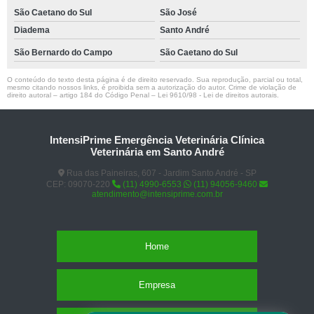
São Caetano do Sul
São José
Diadema
Santo André
São Bernardo do Campo
São Caetano do Sul
O conteúdo do texto desta página é de direito reservado. Sua reprodução, parcial ou total,
mesmo citando nossos links, é proibida sem a autorização do autor. Crime de violação de
direito autoral – artigo 184 do Código Penal –
Lei 9610/98 - Lei de direitos autorais
.
IntensiPrime Emergência Veterinária Clínica
Veterinária em Santo André
Rua das Paineiras, 607 - Jardim Santo André - SP
CEP: 09070-220
(11) 4990-6553
(11) 94056-9460
atendimento@intensiprime.com.br
Home
Empresa