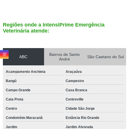
Regiões onde a IntensiPrime Emergência
Veterinária atende:
Bairros de Santo
ABC
São Caetano do Sul
André
Acampamento Anchieta
Araçaúva
Bangú
Campestre
Campo Grande
Casa Branca
Cata Preta
Centreville
Centro
Cidade São Jorge
Condomínio Maracanã
Estância Rio Grande
Jardim
Jardim Alvorada