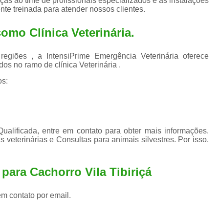
as ao time de profissionais especializados e as instalações
Exame de Ultrassom para An
te treinada para atender nossos clientes.
Exame para Animais Santo André
 como
Clínica Veterinária
.
Exame para Cachorro
Internaç
Internação para Animais de Estimação
Int
iões , a IntensiPrime Emergência Veterinária oferece
os no ramo de clínica Veterinária .
Internação para Cães e Ga
os:
Internação Semi Intensiva Veterinária
Inte
Internação Veterinária Santo André
Limpeza de Tártaro Canina
Limpeza de T
alificada, entre em contato para obter mais informações.
Limpeza de Tártaro em Cachorro
 veterinárias e Consultas para animais silvestres. Por isso,
Limpeza de Tártaro para Gatos
Limp
para Cachorro Vila Tibiriçá
Limpeza Tártaro Santo André
Limpeza Tár
Tartarectomi
em contato por email.