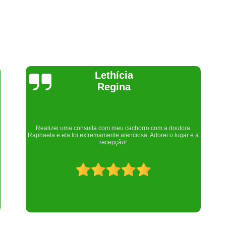
Joelma Lilian
Um lugar maravilhoso. Sempre serei grata pelo que fizeram por
nós!