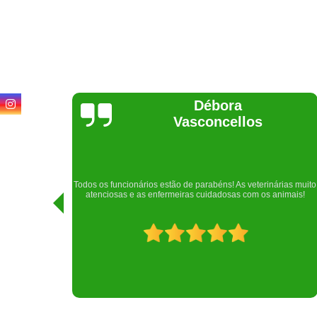
Lethícia
Regina
Realizei uma consulta com meu cachorro com a doutora
rias muito
Raphaela e ela foi extremamente atenciosa. Adorei o lugar e a
imais!
recepção!