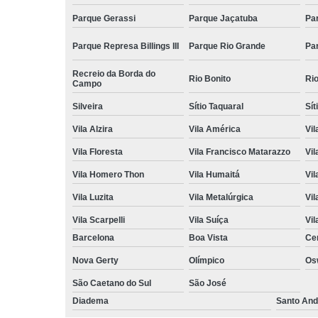
Parque Gerassi
Parque Jaçatuba
Pa
Parque Represa Billings III
Parque Rio Grande
Pa
Recreio da Borda do
Rio Bonito
Ri
Campo
Silveira
Sítio Taquaral
Sít
Vila Alzira
Vila América
Vil
Vila Floresta
Vila Francisco Matarazzo
Vil
Vila Homero Thon
Vila Humaitá
Vi
Vila Luzita
Vila Metalúrgica
Vil
Vila Scarpelli
Vila Suíça
Vil
Barcelona
Boa Vista
Ce
Nova Gerty
Olímpico
Os
São Caetano do Sul
São José
Diadema
Santo And