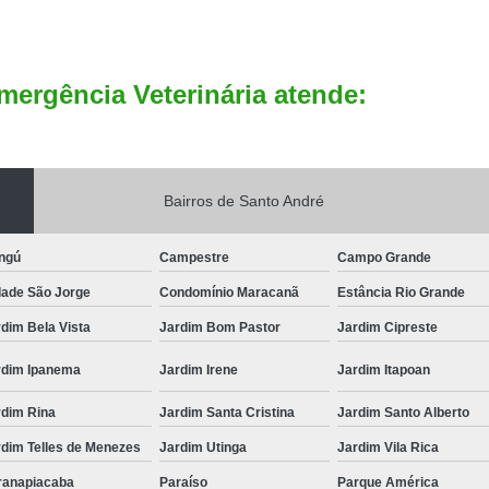
mergência Veterinária atende:
Bairros de Santo André
ngú
Campestre
Campo Grande
dade São Jorge
Condomínio Maracanã
Estância Rio Grande
dim Bela Vista
Jardim Bom Pastor
Jardim Cipreste
rdim Ipanema
Jardim Irene
Jardim Itapoan
rdim Rina
Jardim Santa Cristina
Jardim Santo Alberto
rdim Telles de Menezes
Jardim Utinga
Jardim Vila Rica
ranapiacaba
Paraíso
Parque América