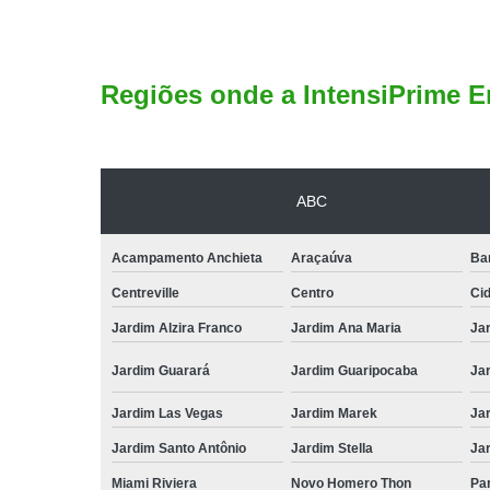
Regiões onde a IntensiPrime E
ABC
Acampamento Anchieta
Araçaúva
Ba
Centreville
Centro
Ci
Jardim Alzira Franco
Jardim Ana Maria
Jar
Jardim Guarará
Jardim Guaripocaba
Ja
Jardim Las Vegas
Jardim Marek
Ja
Jardim Santo Antônio
Jardim Stella
Ja
Miami Riviera
Novo Homero Thon
Pa