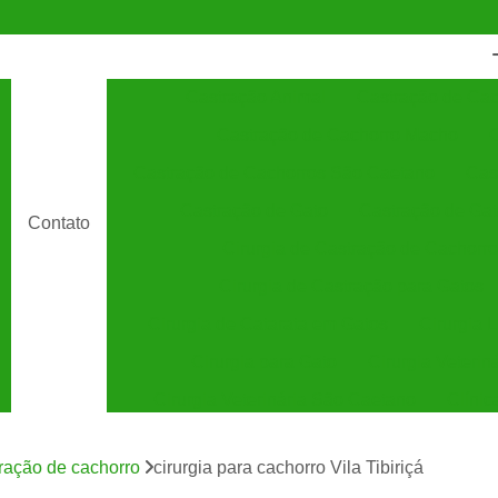
Castração Animal
Castração de Cac
Castração de Cachorro Macho
C
Castração de Cachorros São Caetano
Cas
Castração de Gato
Castração de Ga
Contato
Cirurgia de Castração de Cachorro
Cirurgia de Castração para Gatos
Cirurgia de Catarata em Gatos
Cirurgia 
Cirurgia para Gato
Cirurgia Veterin
Cirurgia Veterinária São Caetano
Clínic
Clínica Veterinária 24 Horas
C
tração de cachorro
cirurgia para cachorro Vila Tibiriçá
Clínica Veterinária Especializada em Cães