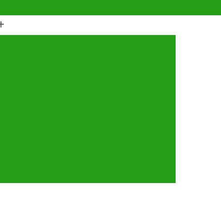
(11) 4990-6553
(11) 94056-9460
horro
Castração de Cachorro Fêmea
astração de Cachorros Santo André
tração de Cães
Castração de Cães e Gatos
tos
Cirurgia com Anestesia Veterinária
Cirurgia de Castração de Gatos
Cirurgia de Catarata em Cachorro
Limpeza de Tártaro
Cirurgia para Cachorro
ária
Cirurgia Veterinária Santo André
a 24 Horas Veterinária
Clínica Veterinária
línica Veterinária de Cães e Gatos
 e Gatos
Clínica Veterinária Mais Próxima