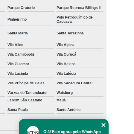
Parque Oratório
Parque Represa Billings II
Polo Petroquímico de
Pinheirinho
Capuava
Santa Maria
Santa Terezinha
Vila Alice
Vila Alpina
Vila Camilópolis
Vila Curuçá
Vila Guiomar
Vila Helena
Vila Lucinda
Vila Lutécia
Vila Príncipe de Gales
Vila Sacadura Cabral
Várzea do Tamanduateí
Waisberg
Jardim São Caetano
Mauá
Santa Paula
Santo Antônio
São Caetano do Sul
Olá! Fale agora pelo WhatsApp