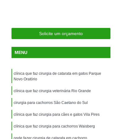
ria Próxima
Clínica Veterinária Próximo a Mim
Clínica Veterinária São Caetano
Consulta de Ortopedia para Animais Silvestres
Solicite um orçamento
rapia para Silvestres
ia para Animais Silvestres
MENU
tres
Consulta para Animais Silvestres
 Silvestres Santo André
clínica que faz cirurgia de catarata em gatos Parque
aetano
Consulta para Animal Silvestre
Novo Oratório
a Veterinária para Animais Silvestres
clínica que faz cirurgia veterinária Rio Grande
Exame de Eletrocardiograma Veterinário
cirurgia para cachorros São Caetano do Sul
Exame de Imagem para Animais
clínica que faz cirurgia para cães e gatos Vila Pires
Exame de Radiologia para Animais
clínica que faz cirurgia para cachorros Waisberg
Exame de Sangue para Animais
onde fazer cirurgia de catarata em cachorro