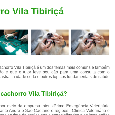
Clínica Veterinária Popular
Clínica Veteriná
o Vila Tibiriçá
Clínica Veterinária Santo André
Consulta de Dermatologista para Silvestres
Consulta de Ozoniote
Consulta Médica Veterinár
Consulta Médica Veterinária para Silves
Consulta para Animais
Consulta para Animais Silvestres São C
 cachorro Vila Tibiriçá é um dos temas mais comuns e também
ão é que o tutor leve seu cão para uma consulta com o
Consulta para Silvestres
Consult
astrar, a idade certa e outros tópicos fundamentais de saúde
Consulta Veterinária para Silvestres
Exame de Endoscopia Veterinária
cachorro Vila Tibiriçá?
Exame de Laboratório para Animais
a por meio da empresa IntensiPrime Emergência Veterinária
Exame de Raio X para Animais
anto André e São Caetano e regiões , Clínica Veterinária e