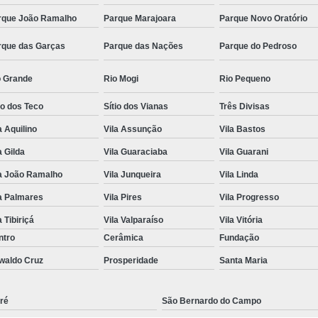
rque João Ramalho
Parque Marajoara
Parque Novo Oratório
rque das Garças
Parque das Nações
Parque do Pedroso
o Grande
Rio Mogi
Rio Pequeno
io dos Teco
Sítio dos Vianas
Três Divisas
a Aquilino
Vila Assunção
Vila Bastos
a Gilda
Vila Guaraciaba
Vila Guarani
la João Ramalho
Vila Junqueira
Vila Linda
a Palmares
Vila Pires
Vila Progresso
a Tibiriçá
Vila Valparaíso
Vila Vitória
ntro
Cerâmica
Fundação
waldo Cruz
Prosperidade
Santa Maria
ré
São Bernardo do Campo