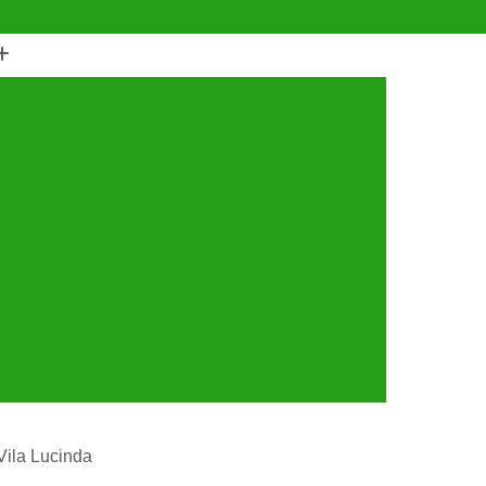
(11) 4990-6553
(11) 94056-9460
horro
Castração de Cachorro Fêmea
astração de Cachorros Santo André
tração de Cães
Castração de Cães e Gatos
tos
Cirurgia com Anestesia Veterinária
Cirurgia de Castração de Gatos
Cirurgia de Catarata em Cachorro
Limpeza de Tártaro
Cirurgia para Cachorro
ária
Cirurgia Veterinária Santo André
a 24 Horas Veterinária
Clínica Veterinária
línica Veterinária de Cães e Gatos
Vila Lucinda
 e Gatos
Clínica Veterinária Mais Próxima