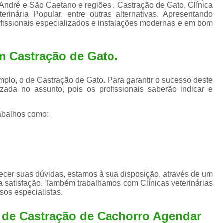
Exame de Ultrassom para An
André e São Caetano e regiões , Castração de Gato, Clínica
erinária Popular, entre outras alternativas. Apresentando
Exame para Animais Santo André
ofissionais especializados e instalações modernas e em bom
Exame para Cachorro
Internaç
m Castração de Gato.
Internação para Animais de Estimação
Int
Internação para Cães e Ga
plo, o de Castração de Gato. Para garantir o sucesso deste
Internação Semi Intensiva Veterinária
Inte
zada no assunto, pois os profissionais saberão indicar e
Internação Veterinária Santo André
abalhos como:
Limpeza de Tártaro Canina
Limpeza de T
Limpeza de Tártaro em Cachorro
Limpeza de Tártaro para Gatos
Limp
Limpeza Tártaro Santo André
Limpeza Tár
ecer suas dúvidas, estamos à sua disposição, através de um
 satisfação. Também trabalhamos com Clínicas veterinárias
Tartarectomi
sos especialistas.
a de Castração de Cachorro Agendar