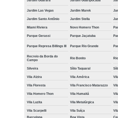
Jardim Guarará
Jardim Guaripocaba
Ja
Jardim Las Vegas
Jardim Marek
Ja
Jardim Santo Antônio
Jardim Stella
Ja
Miami Riviera
Novo Homero Thon
Pa
Parque Gerassi
Parque Jaçatuba
Pa
Parque Represa Billings III
Parque Rio Grande
Pa
Recreio da Borda do
Rio Bonito
Ri
Campo
Silveira
Sítio Taquaral
Sít
Vila Alzira
Vila América
Vil
Vila Floresta
Vila Francisco Matarazzo
Vil
Vila Homero Thon
Vila Humaitá
Vi
Vila Luzita
Vila Metalúrgica
Vil
Vila Scarpelli
Vila Suíça
Vil
Barcelona
Boa Vista
Ce