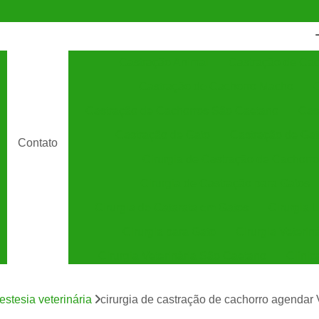
Castração Animal
Castração de Cac
Castração de Cachorro Macho
C
Castração de Cachorros São Caetano
Cas
Castração de Gato
Castração de Ga
Contato
Cirurgia de Castração de Cachorro
Cirurgia de Castração para Gatos
Cirurgia de Catarata em Gatos
Cirurgia 
Cirurgia para Gato
Cirurgia Veterin
Cirurgia Veterinária São Caetano
Clínic
Clínica Veterinária 24 Horas
C
estesia veterinária
cirurgia de castração de cachorro agendar 
Clínica Veterinária Especializada em Cães