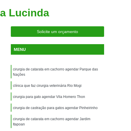
ria Próxima
Clínica Veterinária Próximo a Mim
la Lucinda
Clínica Veterinária São Caetano
Consulta de Ortopedia para Animais Silvestres
Solicite um orçamento
rapia para Silvestres
ia para Animais Silvestres
MENU
tres
Consulta para Animais Silvestres
 Silvestres Santo André
cirurgia de catarata em cachorro agendar Parque das
aetano
Consulta para Animal Silvestre
Nações
a Veterinária para Animais Silvestres
clínica que faz cirurgia veterinária Rio Mogi
Exame de Eletrocardiograma Veterinário
cirurgia para gato agendar Vila Homero Thon
Exame de Imagem para Animais
cirurgia de castração para gatos agendar Pinheirinho
Exame de Radiologia para Animais
cirurgia de catarata em cachorro agendar Jardim
Exame de Sangue para Animais
Itapoan