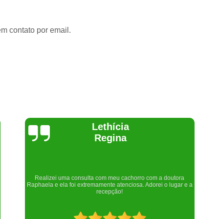
em contato por email.
Joelma Lilian
Um lugar maravilhoso. Sempre serei grata pelo que fizeram por
nós!