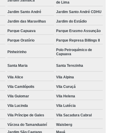
Jardim Jamaica
de Lima
Jardim Santo André
Jardim Santo André CDHU
Jardim das Maravilhas
Jardim do Estádio
Parque Capuava
Parque Erasmo Assunção
Parque Oratório
Parque Represa Billings II
Polo Petroquímico de
Pinheirinho
Capuava
Santa Maria
Santa Terezinha
Vila Alice
Vila Alpina
Vila Camilópolis
Vila Curuçá
Vila Guiomar
Vila Helena
Vila Lucinda
Vila Lutécia
Vila Príncipe de Gales
Vila Sacadura Cabral
Várzea do Tamanduateí
Waisberg
Jardim São Caetano
Mauá