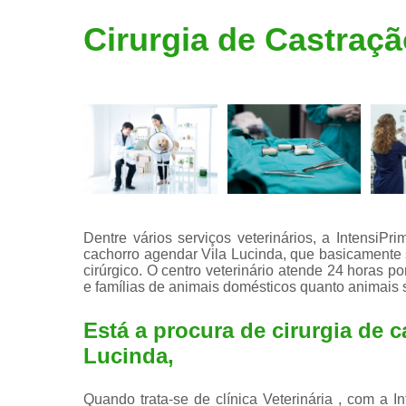
Limpeza de
Cirurgia de Castraç
tártaro
Dentre vários serviços veterinários, a IntensiPr
cachorro agendar Vila Lucinda, que basicamente 
cirúrgico. O centro veterinário atende 24 horas p
e famílias de animais domésticos quanto animais s
Está a procura de cirurgia de 
Lucinda,
Quando trata-se de clínica Veterinária , com a I