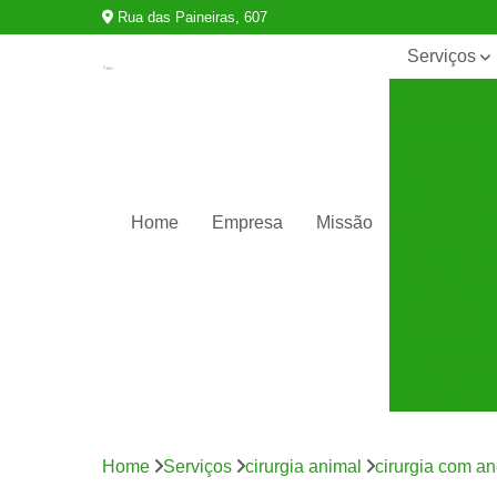
Rua das Paineiras, 607
Serviços
Castração
de animais
Cirurgia
animal
Clínicas
Home
Empresa
Missão
veterinárias
Consultas
para
animais
silvestres
Exames
para
animais
Internação
para
Home
Serviços
cirurgia animal
cirurgia com an
animais