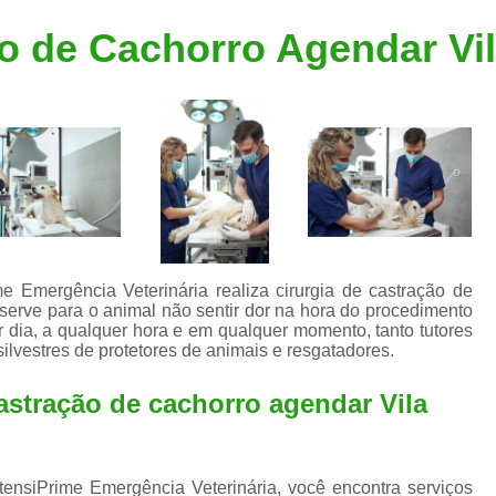
Clínica Veterinária Popular
Clínica Veteriná
ão de Cachorro Agendar Vi
Clínica Veterinária Santo André
Consulta de Dermatologista para Silvestres
Consulta de Ozoniote
Consulta Médica Veterinár
Consulta Médica Veterinária para Silves
Consulta para Animais
Consulta para Animais Silvestres São C
ime Emergência Veterinária realiza cirurgia de castração de
serve para o animal não sentir dor na hora do procedimento
Consulta para Silvestres
Consult
or dia, a qualquer hora e em qualquer momento, tanto tutores
ilvestres de protetores de animais e resgatadores.
Consulta Veterinária para Silvestres
Exame de Endoscopia Veterinária
castração de cachorro agendar Vila
Exame de Laboratório para Animais
Exame de Raio X para Animais
ntensiPrime Emergência Veterinária, você encontra serviços