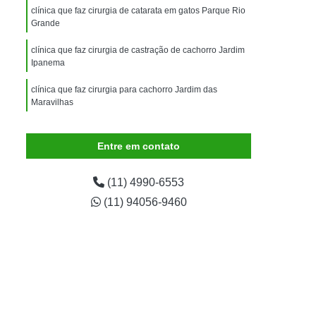
imais
Exame para Animais
clínica que faz cirurgia de catarata em gatos Parque Rio
Grande
Exame para Animais São Caetano
clínica que faz cirurgia de castração de cachorro Jardim
ão Animal
Internação de Animais
Ipanema
ernação para Cachorro
Internação para Cães
clínica que faz cirurgia para cachorro Jardim das
tos
Internação para Gatos
Maravilhas
rnação Uti Veterinária
Internação Veterinária
cirurgia veterinária agendar Jardim do Estádio
Entre em contato
Internação Veterinária São Caetano
cirurgia de castração para gatos Jardim Rina
ártaro Canino
Limpeza de Tártaro de Cães
(11) 4990-6553
Limpeza de Tártaro para Cães
(11) 94056-9460
eza Dentária Canina
Limpeza Tártaro
taro São Caetano
Tartarectomia em Animais
a em Cachorro