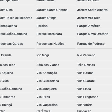
rdim Ipanema
Jardim Irene
Jardim Itapoan
rdim Rina
Jardim Santa Cristina
Jardim Santo Alberto
rdim Telles de Menezes
Jardim Utinga
Jardim Vila Rica
ranapiacaba
Paraíso
Parque América
rque João Ramalho
Parque Marajoara
Parque Novo Oratório
rque das Garças
Parque das Nações
Parque do Pedroso
o Grande
Rio Mogi
Rio Pequeno
io dos Teco
Sítio dos Vianas
Três Divisas
a Aquilino
Vila Assunção
Vila Bastos
a Gilda
Vila Guaraciaba
Vila Guarani
la João Ramalho
Vila Junqueira
Vila Linda
a Palmares
Vila Pires
Vila Progresso
a Tibiriçá
Vila Valparaíso
Vila Vitória
ntro
Cerâmica
Fundação