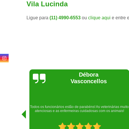
Vila Lucinda
Ligue para
(11) 4990-6553
ou
clique aqui
e entre 
Lethícia
Regina
Realizei uma consulta com meu cachorro com a doutora
rias muito
Raphaela e ela foi extremamente atenciosa. Adorei o lugar e a
nimais!
recepção!