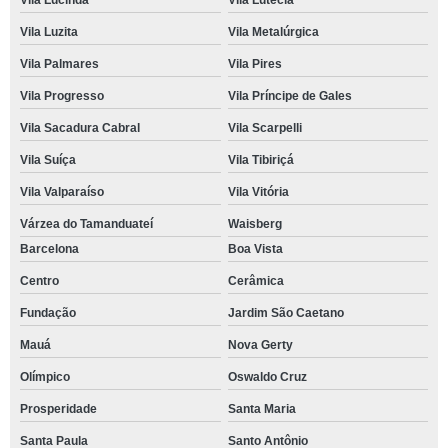
Vila Lucinda
Vila Lutécia
Vila Luzita
Vila Metalúrgica
Vila Palmares
Vila Pires
Vila Progresso
Vila Príncipe de Gales
Vila Sacadura Cabral
Vila Scarpelli
Vila Suíça
Vila Tibiriçá
Vila Valparaíso
Vila Vitória
Várzea do Tamanduateí
Waisberg
Barcelona
Boa Vista
Centro
Cerâmica
Fundação
Jardim São Caetano
Mauá
Nova Gerty
Olímpico
Oswaldo Cruz
Prosperidade
Santa Maria
Santa Paula
Santo Antônio