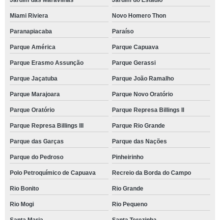
Jardim das Maravilhas
Jardim do Estádio
Miami Riviera
Novo Homero Thon
Paranapiacaba
Paraíso
Parque América
Parque Capuava
Parque Erasmo Assunção
Parque Gerassi
Parque Jaçatuba
Parque João Ramalho
Parque Marajoara
Parque Novo Oratório
Parque Oratório
Parque Represa Billings II
Parque Represa Billings III
Parque Rio Grande
Parque das Garças
Parque das Nações
Parque do Pedroso
Pinheirinho
Polo Petroquímico de Capuava
Recreio da Borda do Campo
Rio Bonito
Rio Grande
Rio Mogi
Rio Pequeno