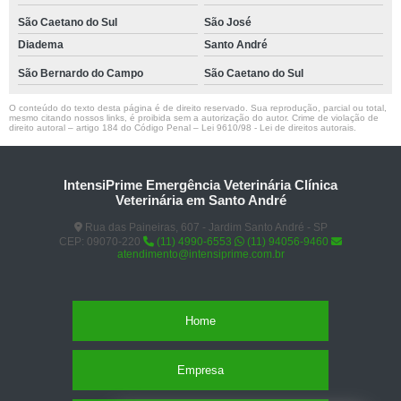
São Caetano do Sul
São José
Diadema
Santo André
São Bernardo do Campo
São Caetano do Sul
O conteúdo do texto desta página é de direito reservado. Sua reprodução, parcial ou total,
mesmo citando nossos links, é proibida sem a autorização do autor. Crime de violação de
direito autoral – artigo 184 do Código Penal –
Lei 9610/98 - Lei de direitos autorais
.
IntensiPrime Emergência Veterinária Clínica
Veterinária em Santo André
Rua das Paineiras, 607 - Jardim Santo André - SP
CEP: 09070-220
(11) 4990-6553
(11) 94056-9460
atendimento@intensiprime.com.br
Home
Empresa