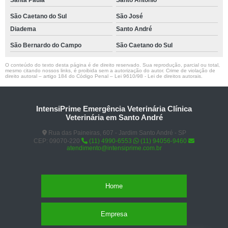
Santa Paula
Santo Antônio
São Caetano do Sul
São José
Diadema
Santo André
São Bernardo do Campo
São Caetano do Sul
O conteúdo do texto desta página é de direito reservado. Sua reprodução, parcial ou total,
mesmo citando nossos links, é proibida sem a autorização do autor. Crime de violação de
direito autoral – artigo 184 do Código Penal –
Lei 9610/98 - Lei de direitos autorais
.
IntensiPrime Emergência Veterinária Clínica
Veterinária em Santo André
Rua das Paineiras, 607 - Jardim Santo André - SP
CEP: 09070-220
(11) 4990-6553
(11) 94056-9460
atendimento@intensiprime.com.br
Home
Empresa