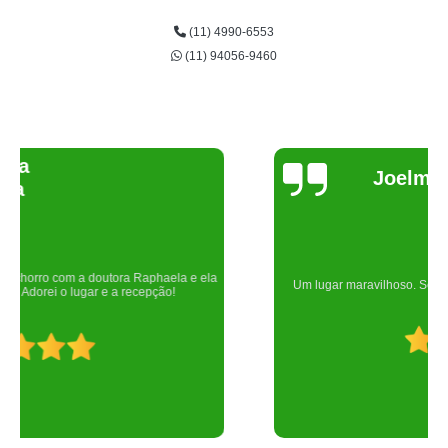
(11) 4990-6553
(11) 94056-9460
Joelma Lilian
Um lugar maravilhoso. Sempre serei grata pelo que fizeram por nós!