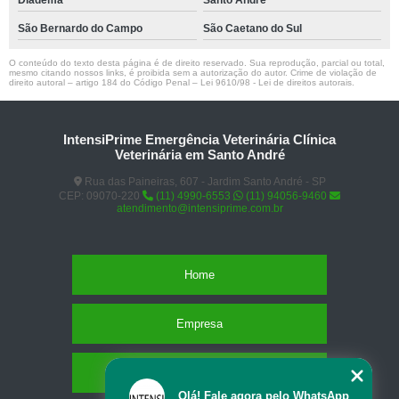
Diadema
Santo André
São Bernardo do Campo
São Caetano do Sul
O conteúdo do texto desta página é de direito reservado. Sua reprodução, parcial ou total,
mesmo citando nossos links, é proibida sem a autorização do autor. Crime de violação de
direito autoral – artigo 184 do Código Penal –
Lei 9610/98 - Lei de direitos autorais
.
IntensiPrime Emergência Veterinária Clínica
Veterinária em Santo André
Rua das Paineiras, 607 - Jardim Santo André - SP
CEP: 09070-220
(11) 4990-6553
(11) 94056-9460
atendimento@intensiprime.com.br
Home
Empresa
Missão
Olá! Fale agora pelo WhatsApp