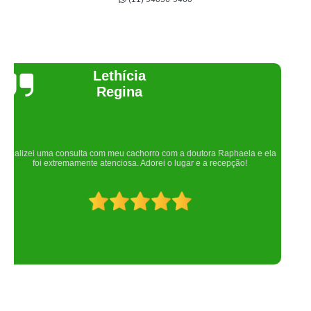
Joelma Lilian
Um lugar maravilhoso. Sempre serei grata pelo que fizeram por nós!