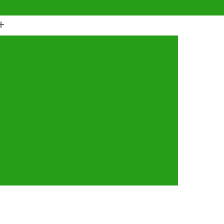
(11) 4990-6553
(11) 94056-9460
horro
Castração de Cachorro Fêmea
astração de Cachorros Santo André
tração de Cães
Castração de Cães e Gatos
tos
Cirurgia com Anestesia Veterinária
Cirurgia de Castração de Gatos
Cirurgia de Catarata em Cachorro
Limpeza de Tártaro
Cirurgia para Cachorro
ária
Cirurgia Veterinária Santo André
a 24 Horas Veterinária
Clínica Veterinária
línica Veterinária de Cães e Gatos
 e Gatos
Clínica Veterinária Mais Próxima