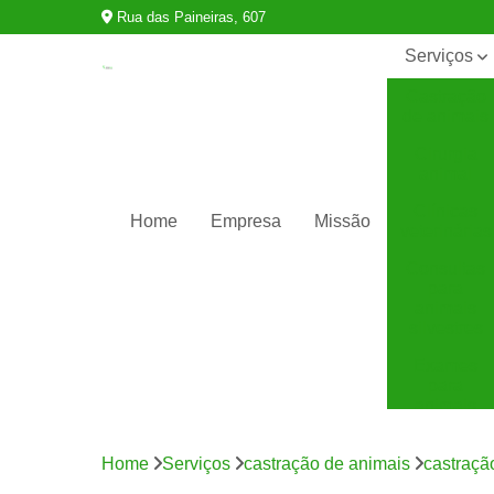
Rua das Paineiras, 607
Serviços
Castração
de animais
Cirurgia
animal
Clínicas
Home
Empresa
Missão
veterinárias
Consultas
para
animais
silvestres
Exames
para
animais
Internação
para
Home
Serviços
castração de animais
castraçã
animais