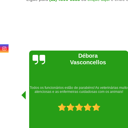
Lethícia
Regina
Realizei uma consulta com meu cachorro com a doutora
rias muito
Raphaela e ela foi extremamente atenciosa. Adorei o lugar e a
imais!
recepção!