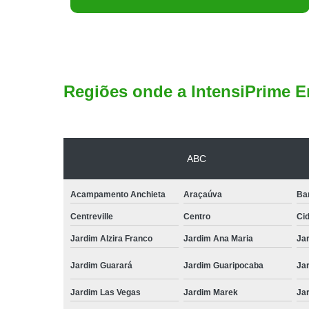
Regiões onde a IntensiPrime E
ABC
Acampamento Anchieta
Araçaúva
Ba
Centreville
Centro
Ci
Jardim Alzira Franco
Jardim Ana Maria
Jar
Jardim Guarará
Jardim Guaripocaba
Ja
Jardim Las Vegas
Jardim Marek
Ja