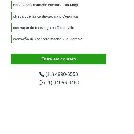
imais
Exame para Animais
onde fazer castração cachorro Rio Mogi
Exame para Animais São Caetano
clínica que faz castração gato Cerâmica
ão Animal
Internação de Animais
castração de cães e gatos Centreville
ernação para Cachorro
Internação para Cães
castração de cachorro macho Vila Floresta
tos
Internação para Gatos
rnação Uti Veterinária
Internação Veterinária
Entre em contato
Internação Veterinária São Caetano
ártaro Canino
Limpeza de Tártaro de Cães
(11) 4990-6553
(11) 94056-9460
Limpeza de Tártaro para Cães
eza Dentária Canina
Limpeza Tártaro
taro São Caetano
Tartarectomia em Animais
a em Cachorro