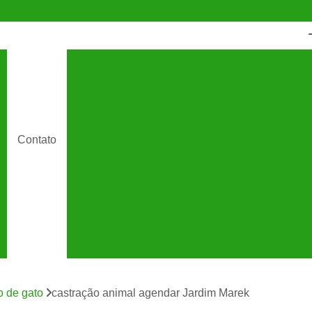
Castração Animal
Castração de Cac
Castração de Cachorro Macho
C
Castração de Cachorros São Caetano
Cas
Castração de Gato
Castração de Ga
Contato
Cirurgia de Castração de Cachorro
Cirurgia de Castração para Gatos
Cirurgia de Catarata em Gatos
Cirurgia 
Cirurgia para Gato
Cirurgia Veterin
Cirurgia Veterinária São Caetano
Clínic
Clínica Veterinária 24 Horas
C
o de gato
castração animal agendar Jardim Marek
Clínica Veterinária Especializada em Cães