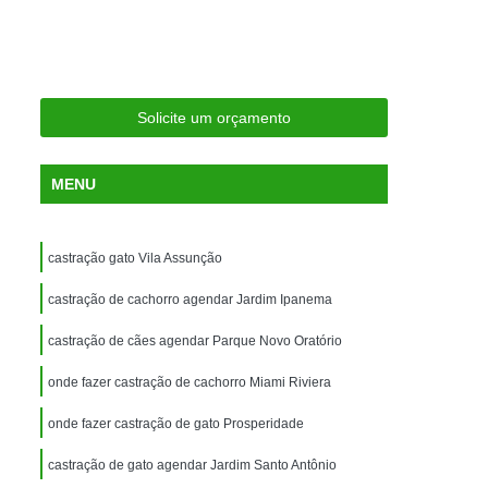
ria Próxima
Clínica Veterinária Próximo a Mim
Clínica Veterinária São Caetano
Consulta de Ortopedia para Animais Silvestres
Solicite um orçamento
rapia para Silvestres
ia para Animais Silvestres
MENU
tres
Consulta para Animais Silvestres
 Silvestres Santo André
castração gato Vila Assunção
aetano
Consulta para Animal Silvestre
castração de cachorro agendar Jardim Ipanema
a Veterinária para Animais Silvestres
castração de cães agendar Parque Novo Oratório
Exame de Eletrocardiograma Veterinário
onde fazer castração de cachorro Miami Riviera
Exame de Imagem para Animais
Exame de Radiologia para Animais
onde fazer castração de gato Prosperidade
Exame de Sangue para Animais
castração de gato agendar Jardim Santo Antônio