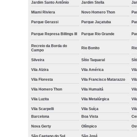
Jardim Santo Antônio
Jardim Stella
Ja
Miami Riviera
Novo Homero Thon
Pa
Parque Gerassi
Parque Jaçatuba
Pa
Parque Represa Billings III
Parque Rio Grande
Pa
Recreio da Borda do
Rio Bonito
Ri
Campo
Silveira
Sítio Taquaral
Sít
Vila Alzira
Vila América
Vil
Vila Floresta
Vila Francisco Matarazzo
Vil
Vila Homero Thon
Vila Humaitá
Vi
Vila Luzita
Vila Metalúrgica
Vil
Vila Scarpelli
Vila Suíça
Vil
Barcelona
Boa Vista
Ce
Nova Gerty
Olímpico
Os
São Caetano do Sul
São José