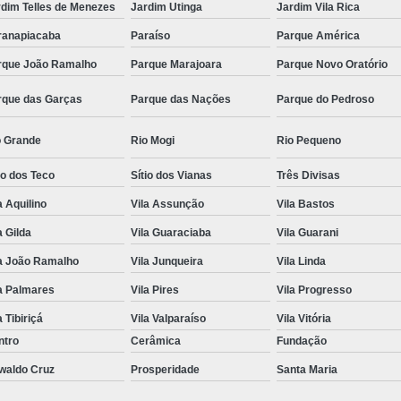
rdim Telles de Menezes
Jardim Utinga
Jardim Vila Rica
ranapiacaba
Paraíso
Parque América
rque João Ramalho
Parque Marajoara
Parque Novo Oratório
rque das Garças
Parque das Nações
Parque do Pedroso
o Grande
Rio Mogi
Rio Pequeno
io dos Teco
Sítio dos Vianas
Três Divisas
a Aquilino
Vila Assunção
Vila Bastos
a Gilda
Vila Guaraciaba
Vila Guarani
la João Ramalho
Vila Junqueira
Vila Linda
a Palmares
Vila Pires
Vila Progresso
a Tibiriçá
Vila Valparaíso
Vila Vitória
ntro
Cerâmica
Fundação
waldo Cruz
Prosperidade
Santa Maria