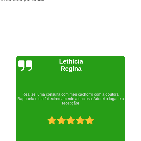
Joelma Lilian
Um lugar maravilhoso. Sempre serei grata pelo que fizeram por
nós!