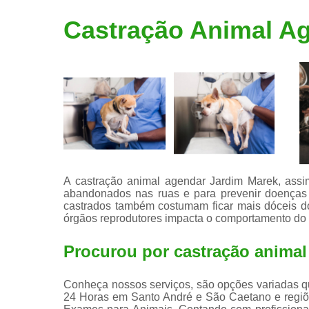
Limpeza de
Castração Animal A
tártaro
A castração animal agendar Jardim Marek, assi
abandonados nas ruas e para prevenir doenças 
castrados também costumam ficar mais dóceis do 
órgãos reprodutores impacta o comportamento do
Procurou por castração anima
Conheça nossos serviços, são opções variadas que
24 Horas em Santo André e São Caetano e regiõ