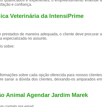
s qualificados e experientes, o empreendimento entende a
Exame de Ultrassom para An
sfação e confiança.
Exame para Animais Santo André
ica Veterinária da IntensiPrime
Exame para Cachorro
Internaç
Internação para Animais de Estimação
Int
 prestados de maneira adequada, o cliente deve procurar a
Internação para Cães e Ga
a especializada no assunto.
Internação Semi Intensiva Veterinária
Inte
is sobre:
Internação Veterinária Santo André
Limpeza de Tártaro Canina
Limpeza de T
Limpeza de Tártaro em Cachorro
nformações sobre cada opção oferecida para nossos clientes
Limpeza de Tártaro para Gatos
Limp
re sanar a dúvida dos clientes, deixando-os amparados em
Limpeza Tártaro Santo André
Limpeza Tár
Tartarectomi
ão Animal Agendar Jardim Marek
em contato por email.