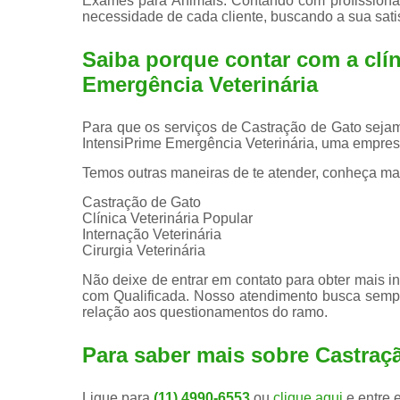
Exames para Animais. Contando com profissionai
necessidade de cada cliente, buscando a sua sati
Saiba porque contar com a clín
Emergência Veterinária
Para que os serviços de Castração de Gato sejam
IntensiPrime Emergência Veterinária, uma empres
Temos outras maneiras de te atender, conheça ma
Castração de Gato
Clínica Veterinária Popular
Internação Veterinária
Cirurgia Veterinária
Não deixe de entrar em contato para obter mais i
com Qualificada. Nosso atendimento busca semp
relação aos questionamentos do ramo.
Para saber mais sobre Castraç
Ligue para
(11) 4990-6553
ou
clique aqui
e entre 