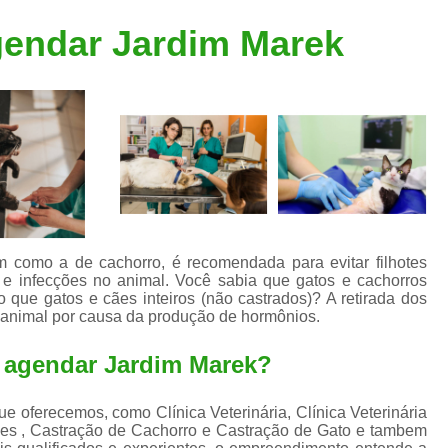
Clínica Veterinária Popular
Clínica Veteriná
gendar Jardim Marek
Clínica Veterinária Santo André
Consulta de Dermatologista para Silvestres
Consulta de Ozoniote
Consulta Médica Veterinár
Consulta Médica Veterinária para Silves
Consulta para Animais
Consulta para Animais Silvestres São C
m como a de cachorro, é recomendada para evitar filhotes
e infecções no animal. Você sabia que gatos e cachorros
Consulta para Silvestres
Consult
que gatos e cães inteiros (não castrados)? A retirada dos
 animal por causa da produção de hormônios.
Consulta Veterinária para Silvestres
Exame de Endoscopia Veterinária
l agendar Jardim Marek?
Exame de Laboratório para Animais
 oferecemos, como Clínica Veterinária, Clínica Veterinária
Exame de Raio X para Animais
es , Castração de Cachorro e Castração de Gato e tambem