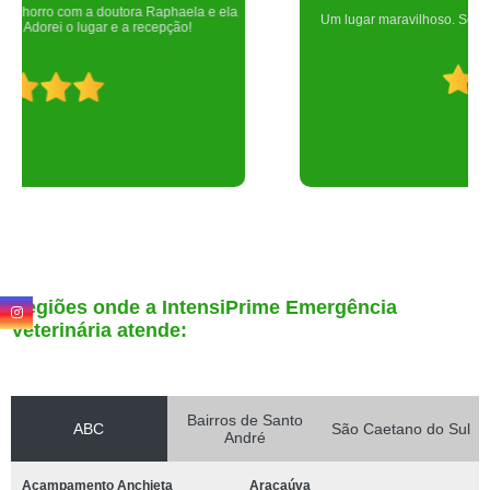
Um lugar maravilhoso. Sempre serei grata pelo que fizeram por nós!
Regiões onde a IntensiPrime Emergência
Veterinária atende:
Bairros de Santo
ABC
São Caetano do Sul
André
Acampamento Anchieta
Araçaúva