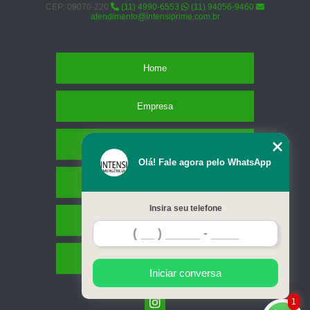
CEP: 09070-220
(11) 4990-6553
(11) 94056-9460
atendimento@intensiprime.com.br
Home
Empresa
Missão
Olá! Fale agora pelo WhatsApp
Serviços
Insira seu telefone
Contato
Mapa do site
Iniciar conversa
1