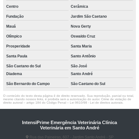
Centro
Cerâmica
Fundação
Jardim São Caetano
Mauá
Nova Gerty
Olímpico
Oswaldo Cruz
Prosperidade
Santa Maria
Santa Paula
Santo Antônio
São Caetano do Sul
São José
Diadema
Santo André
São Bernardo do Campo
São Caetano do Sul
O conteúdo do texto desta página é de direito reservado. Sua reprodução, parcial ou total,
mesmo citando nossos links, é proibida sem a autorização do autor. Crime de violação de
direito autoral – artigo 184 do Código Penal –
Lei 9610/98 - Lei de direitos autorais
.
IntensiPrime Emergência Veterinária Clínica
Veterinária em Santo André
Rua das Paineiras, 607 - Jardim Santo André - SP