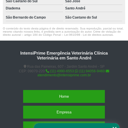
São Caetano do Sul
São José
Diadema
Santo André
São Bernardo do Campo
São Caetano do Sul
O conteúdo do texto desta página é de direito reservado. Sua reprodução, parcial ou total,
mesmo citando nossos links, é proibida sem a autorização do autor. Crime de violação de
direito autoral – artigo 184 do Código Penal –
Lei 9610/98 - Lei de direitos autorais
.
IntensiPrime Emergência Veterinária Clínica
Veterinária em Santo André
Rua das Paineiras, 607 - Jardim Santo André - SP
CEP: 09070-220
(11) 4990-6553
(11) 94056-9460
atendimento@intensiprime.com.br
Home
Empresa
Missão