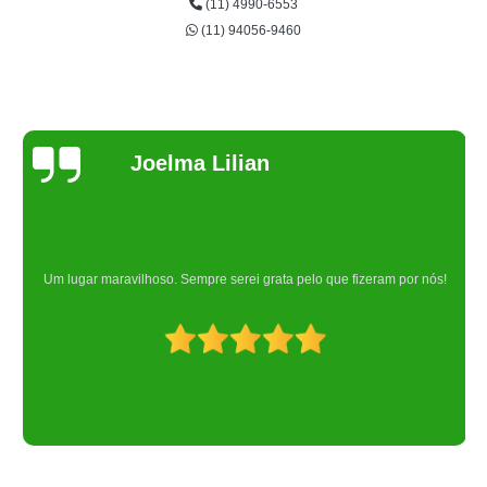
(11) 4990-6553
(11) 94056-9460
Joelma Lilian
Um lugar maravilhoso. Sempre serei grata pelo que fizeram por nós!