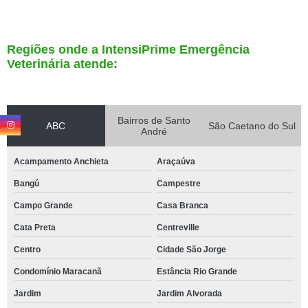
Regiões onde a IntensiPrime Emergência
Veterinária atende:
Bairros de Santo
ABC
São Caetano do Sul
André
Acampamento Anchieta
Araçaúva
Bangú
Campestre
Campo Grande
Casa Branca
Cata Preta
Centreville
Centro
Cidade São Jorge
Condomínio Maracanã
Estância Rio Grande
Jardim
Jardim Alvorada