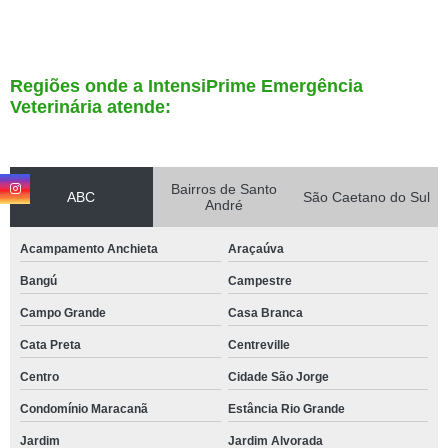
Regiões onde a IntensiPrime Emergência
Veterinária atende:
Bairros de Santo
ABC
São Caetano do Sul
André
Acampamento Anchieta
Araçaúva
Bangú
Campestre
Campo Grande
Casa Branca
Cata Preta
Centreville
Centro
Cidade São Jorge
Condomínio Maracanã
Estância Rio Grande
Jardim
Jardim Alvorada