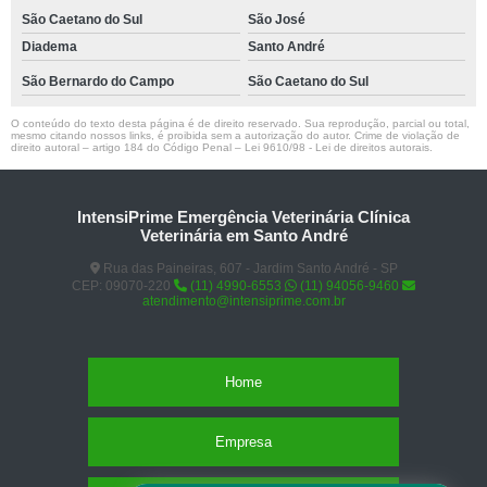
São Caetano do Sul
São José
Diadema
Santo André
São Bernardo do Campo
São Caetano do Sul
O conteúdo do texto desta página é de direito reservado. Sua reprodução, parcial ou total,
mesmo citando nossos links, é proibida sem a autorização do autor. Crime de violação de
direito autoral – artigo 184 do Código Penal –
Lei 9610/98 - Lei de direitos autorais
.
IntensiPrime Emergência Veterinária Clínica
Veterinária em Santo André
Rua das Paineiras, 607 - Jardim Santo André - SP
CEP: 09070-220
(11) 4990-6553
(11) 94056-9460
atendimento@intensiprime.com.br
Home
Empresa