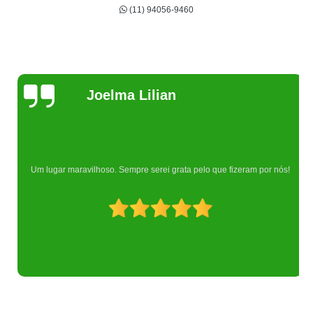
(11) 94056-9460
Joelma Lilian
Um lugar maravilhoso. Sempre serei grata pelo que fizeram por nós!