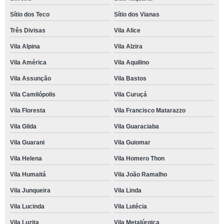
Sítio dos Teco
Sítio dos Vianas
Três Divisas
Vila Alice
Vila Alpina
Vila Alzira
Vila América
Vila Aquilino
Vila Assunção
Vila Bastos
Vila Camilópolis
Vila Curuçá
Vila Floresta
Vila Francisco Matarazzo
Vila Gilda
Vila Guaraciaba
Vila Guarani
Vila Guiomar
Vila Helena
Vila Homero Thon
Vila Humaitá
Vila João Ramalho
Vila Junqueira
Vila Linda
Vila Lucinda
Vila Lutécia
Vila Luzita
Vila Metalúrgica