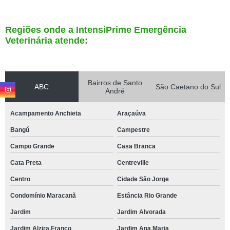
Regiões onde a IntensiPrime Emergência
Veterinária atende:
Bairros de Santo
ABC
São Caetano do Sul
André
Acampamento Anchieta
Araçaúva
Bangú
Campestre
Campo Grande
Casa Branca
Cata Preta
Centreville
Centro
Cidade São Jorge
Condomínio Maracanã
Estância Rio Grande
Jardim
Jardim Alvorada
Jardim Alzira Franco
Jardim Ana Maria