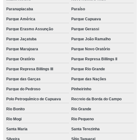
Paranapiacaba
Paraíso
Parque América
Parque Capuava
Parque Erasmo Assunção
Parque Gerassi
Parque Jaçatuba
Parque João Ramalho
Parque Marajoara
Parque Novo Oratório
Parque Oratório
Parque Represa Billings II
Parque Represa Billings III
Parque Rio Grande
Parque das Garças
Parque das Nações
Parque do Pedroso
Pinheirinho
Polo Petroquímico de Capuava
Recreio da Borda do Campo
Rio Bonito
Rio Grande
Rio Mogi
Rio Pequeno
Santa Maria
Santa Terezinha
Silveira
Sítio Taquaral