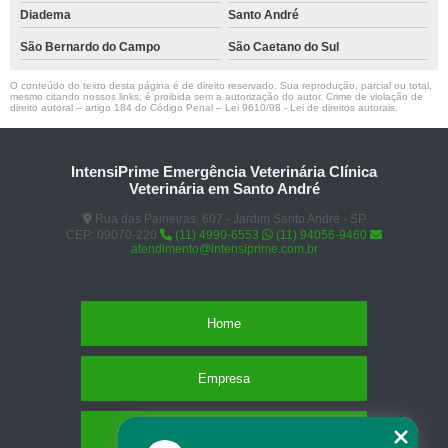
Diadema
Santo André
São Bernardo do Campo
São Caetano do Sul
O conteúdo do texto desta página é de direito reservado. Sua reprodução, parcial ou total,
mesmo citando nossos links, é proibida sem a autorização do autor. Crime de violação de
direito autoral – artigo 184 do Código Penal –
Lei 9610/98 - Lei de direitos autorais
.
IntensiPrime Emergência Veterinária Clínica
Veterinária em Santo André
Rua das Paineiras, 607 - Jardim Santo André - SP
CEP: 09070-220
(11) 4990-6553
(11) 94056-9460
atendimento@intensiprime.com.br
Home
Empresa
Missão