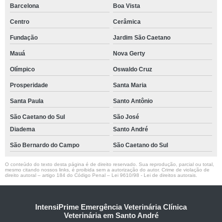
Barcelona
Boa Vista
Centro
Cerâmica
Fundação
Jardim São Caetano
Mauá
Nova Gerty
Olímpico
Oswaldo Cruz
Prosperidade
Santa Maria
Santa Paula
Santo Antônio
São Caetano do Sul
São José
Diadema
Santo André
São Bernardo do Campo
São Caetano do Sul
O conteúdo do texto desta página é de direito reservado. Sua reprodução, parcial ou total,
mesmo citando nossos links, é proibida sem a autorização do autor. Crime de violação de
direito autoral – artigo 184 do Código Penal –
Lei 9610/98 - Lei de direitos autorais
.
IntensiPrime Emergência Veterinária Clínica
Veterinária em Santo André