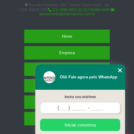
Rua das Paineiras, 607 - Jardim Santo André - SP
CEP: 09070-220
(11) 4990-6553
(11) 94056-9460
atendimento@intensiprime.com.br
Home
Empresa
Missão
Olá! Fale agora pelo WhatsApp
Serviços
Insira seu telefone
Contato
Mapa do site
Iniciar conversa