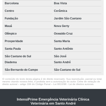
Barcelona
Boa Vista
Centro
Cerâmica
Fundação
Jardim São Caetano
Mauá
Nova Gerty
Olímpico
Oswaldo Cruz
Prosperidade
Santa Maria
Santa Paula
Santo Antônio
São Caetano do Sul
São José
Diadema
Santo André
São Bernardo do Campo
São Caetano do Sul
O conteúdo do texto desta página é de direito reservado. Sua reprodução, parcial ou total,
mesmo citando nossos links, é proibida sem a autorização do autor. Crime de violação de
direito autoral – artigo 184 do Código Penal –
Lei 9610/98 - Lei de direitos autorais
.
IntensiPrime Emergência Veterinária Clínica
Veterinária em Santo André