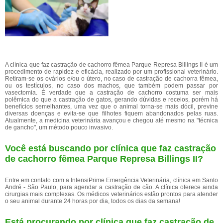
A clínica que faz castração de cachorro fêmea Parque Represa Billings II é um
procedimento de rapidez e eficácia, realizado por um profissional veterinário.
Retiram-se os ovários e/ou o útero, no caso de castração de cachorra fêmea,
ou os testículos, no caso dos machos, que também podem passar por
vasectomia. É verdade que a castração de cachorro costuma ser mais
polêmica do que a castração de gatos, gerando dúvidas e receios, porém há
benefícios semelhantes, uma vez que o animal torna-se mais dócil, previne
diversas doenças e evita-se que filhotes fiquem abandonados pelas ruas.
Atualmente, a medicina veterinária avançou e chegou até mesmo na "técnica
de gancho", um método pouco invasivo.
Você está buscando por clínica que faz castração
de cachorro fêmea Parque Represa Billings II?
Entre em contato com a IntensiPrime Emergência Veterinária, clínica em Santo
André - São Paulo, para agendar a castração de cão. A clínica oferece ainda
cirurgias mais complexas. Os médicos veterinários estão prontos para atender
o seu animal durante 24 horas por dia, todos os dias da semana!
Está procurando por clínica que faz castração de