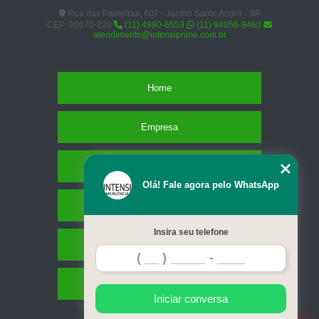
Rua das Paineiras, 607 - Jardim Santo André - SP
CEP: 09070-220
(11) 4990-6553
(11) 94056-9460
atendimento@intensiprime.com.br
Home
Empresa
Missão
Olá! Fale agora pelo WhatsApp
Serviços
Insira seu telefone
Contato
Mapa do site
Iniciar conversa