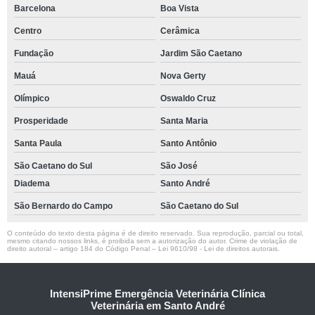
Barcelona
Boa Vista
Centro
Cerâmica
Fundação
Jardim São Caetano
Mauá
Nova Gerty
Olímpico
Oswaldo Cruz
Prosperidade
Santa Maria
Santa Paula
Santo Antônio
São Caetano do Sul
São José
Diadema
Santo André
São Bernardo do Campo
São Caetano do Sul
O conteúdo do texto desta página é de direito reservado. Sua reprodução, parcial ou total,
mesmo citando nossos links, é proibida sem a autorização do autor. Crime de violação de
direito autoral – artigo 184 do Código Penal –
Lei 9610/98 - Lei de direitos autorais
.
IntensiPrime Emergência Veterinária Clínica
Veterinária em Santo André