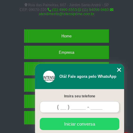
Rua das Paineiras, 607 - Jardim Santo André - SP
CEP: 09070-220
(11) 4990-6553
(11) 94056-9460
atendimento@intensiprime.com.br
Home
Empresa
Missão
Olá! Fale agora pelo WhatsApp
Serviços
Insira seu telefone
Contato
Mapa do site
Iniciar conversa