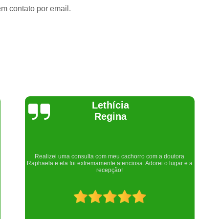
em contato por email.
Joelma Lilian
Um lugar maravilhoso. Sempre serei grata pelo que fizeram por
nós!