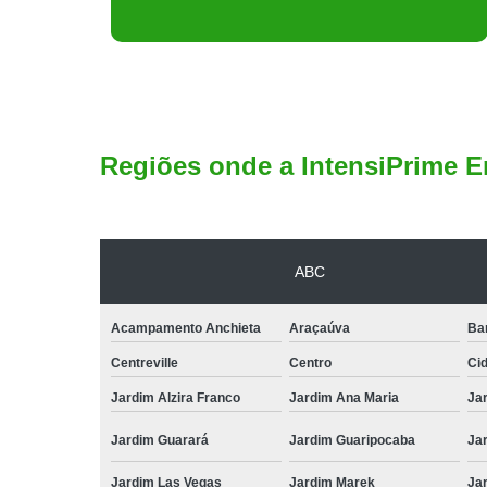
Regiões onde a IntensiPrime E
ABC
Acampamento Anchieta
Araçaúva
Ba
Centreville
Centro
Ci
Jardim Alzira Franco
Jardim Ana Maria
Jar
Jardim Guarará
Jardim Guaripocaba
Ja
Jardim Las Vegas
Jardim Marek
Ja