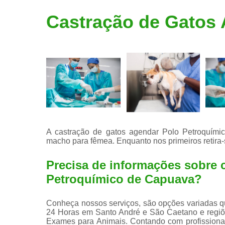
Limpeza de
Castração de Gatos
tártaro
A castração de gatos agendar Polo Petroquími
macho para fêmea. Enquanto nos primeiros retira-se
Precisa de informações sobre 
Petroquímico de Capuava?
Conheça nossos serviços, são opções variadas que
24 Horas em Santo André e São Caetano e regiõ
Exames para Animais. Contando com profissionai