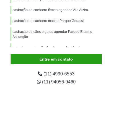
imais
Exame para Animais
castração de cachorro fêmea agendar Vila Alzira
Exame para Animais São Caetano
castração de cachorro macho Parque Gerassi
ão Animal
Internação de Animais
ernação para Cachorro
Internação para Cães
castração de cães e gatos agendar Parque Erasmo
Assunção
tos
Internação para Gatos
onde fazer castração de cães e gatos Mauá
rnação Uti Veterinária
Internação Veterinária
Entre em contato
Internação Veterinária São Caetano
ártaro Canino
Limpeza de Tártaro de Cães
(11) 4990-6553
Limpeza de Tártaro para Cães
(11) 94056-9460
eza Dentária Canina
Limpeza Tártaro
taro São Caetano
Tartarectomia em Animais
a em Cachorro