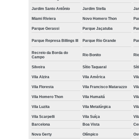
Jardim Santo Antônio
Jardim Stella
Ja
Miami Riviera
Novo Homero Thon
Pa
Parque Gerassi
Parque Jaçatuba
Pa
Parque Represa Billings III
Parque Rio Grande
Pa
Recreio da Borda do
Rio Bonito
Ri
Campo
Silveira
Sítio Taquaral
Sít
Vila Alzira
Vila América
Vil
Vila Floresta
Vila Francisco Matarazzo
Vil
Vila Homero Thon
Vila Humaitá
Vi
Vila Luzita
Vila Metalúrgica
Vil
Vila Scarpelli
Vila Suíça
Vil
Barcelona
Boa Vista
Ce
Nova Gerty
Olímpico
Os