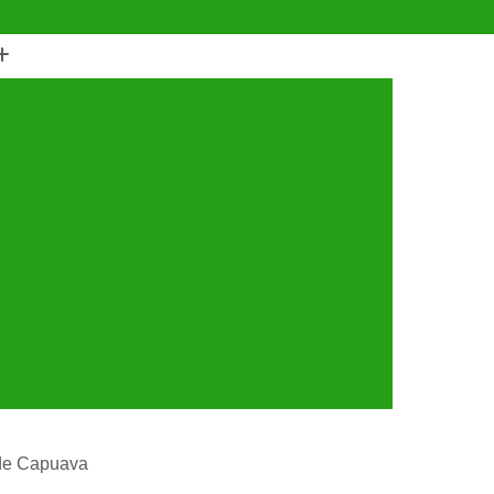
(11) 4990-6553
(11) 94056-9460
horro
Castração de Cachorro Fêmea
astração de Cachorros Santo André
tração de Cães
Castração de Cães e Gatos
tos
Cirurgia com Anestesia Veterinária
Cirurgia de Castração de Gatos
Cirurgia de Catarata em Cachorro
Limpeza de Tártaro
Cirurgia para Cachorro
ária
Cirurgia Veterinária Santo André
a 24 Horas Veterinária
Clínica Veterinária
línica Veterinária de Cães e Gatos
 de Capuava
 e Gatos
Clínica Veterinária Mais Próxima