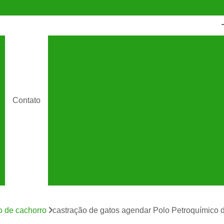
Castração Animal
Castração de Cac
Castração de Cachorro Macho
C
Castração de Cachorros São Caetano
Cas
Castração de Gato
Castração de Ga
Contato
Cirurgia de Castração de Cachorro
Cirurgia de Castração para Gatos
Cirurgia de Catarata em Gatos
Cirurgia 
Cirurgia para Gato
Cirurgia Veterin
Cirurgia Veterinária São Caetano
Clínic
Clínica Veterinária 24 Horas
C
o de cachorro
castração de gatos agendar Polo Petroquímico
Clínica Veterinária Especializada em Cães