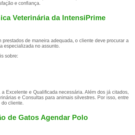
Exame de Ultrassom para An
sfação e confiança.
Exame para Animais Santo André
ica Veterinária da IntensiPrime
Exame para Cachorro
Internaç
Internação para Animais de Estimação
Int
 prestados de maneira adequada, o cliente deve procurar a
Internação para Cães e Ga
a especializada no assunto.
Internação Semi Intensiva Veterinária
Inte
is sobre:
Internação Veterinária Santo André
Limpeza de Tártaro Canina
Limpeza de T
Limpeza de Tártaro em Cachorro
 a Excelente e Qualificada necessária. Além dos já citados,
Limpeza de Tártaro para Gatos
Limp
nárias e Consultas para animais silvestres. Por isso, entre
do cliente.
Limpeza Tártaro Santo André
Limpeza Tár
Tartarectomi
ão de Gatos Agendar Polo