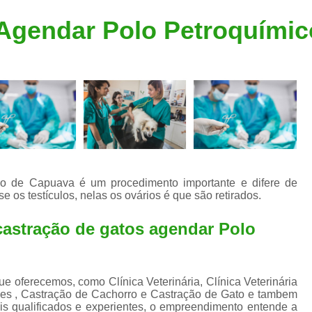
Clínica Veterinária Popular
Clínica Veteriná
 Agendar Polo Petroquími
Clínica Veterinária Santo André
Consulta de Dermatologista para Silvestres
Consulta de Ozoniote
Consulta Médica Veterinár
Consulta Médica Veterinária para Silves
Consulta para Animais
Consulta para Animais Silvestres São C
co de Capuava é um procedimento importante e difere de
 os testículos, nelas os ovários é que são retirados.
Consulta para Silvestres
Consult
Consulta Veterinária para Silvestres
castração de gatos agendar Polo
Exame de Endoscopia Veterinária
Exame de Laboratório para Animais
 oferecemos, como Clínica Veterinária, Clínica Veterinária
Exame de Raio X para Animais
es , Castração de Cachorro e Castração de Gato e tambem
s qualificados e experientes, o empreendimento entende a