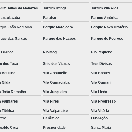
rdim Telles de Menezes
Jardim Utinga
Jardim Vila Rica
ranapiacaba
Paraíso
Parque América
rque João Ramalho
Parque Marajoara
Parque Novo Oratório
rque das Garças
Parque das Nações
Parque do Pedroso
o Grande
Rio Mogi
Rio Pequeno
io dos Teco
Sítio dos Vianas
Três Divisas
a Aquilino
Vila Assunção
Vila Bastos
a Gilda
Vila Guaraciaba
Vila Guarani
la João Ramalho
Vila Junqueira
Vila Linda
a Palmares
Vila Pires
Vila Progresso
a Tibiriçá
Vila Valparaíso
Vila Vitória
ntro
Cerâmica
Fundação
waldo Cruz
Prosperidade
Santa Maria