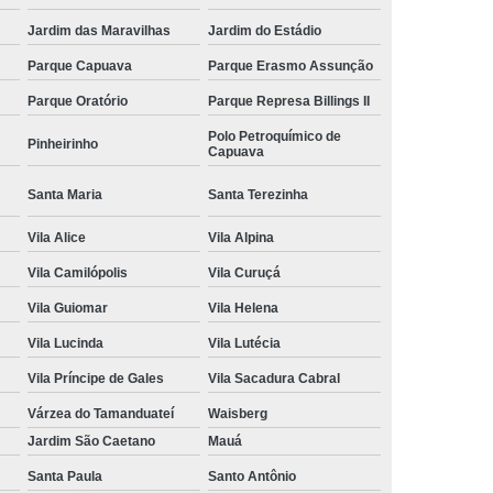
Jardim das Maravilhas
Jardim do Estádio
Parque Capuava
Parque Erasmo Assunção
Parque Oratório
Parque Represa Billings II
Polo Petroquímico de
Pinheirinho
Capuava
Santa Maria
Santa Terezinha
Vila Alice
Vila Alpina
Vila Camilópolis
Vila Curuçá
Vila Guiomar
Vila Helena
Vila Lucinda
Vila Lutécia
Vila Príncipe de Gales
Vila Sacadura Cabral
Várzea do Tamanduateí
Waisberg
Jardim São Caetano
Mauá
Santa Paula
Santo Antônio