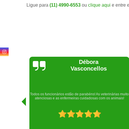
Ligue para
(11) 4990-6553
ou
clique aqui
e entre 
Lethícia
Regina
Realizei uma consulta com meu cachorro com a doutora
rias muito
Raphaela e ela foi extremamente atenciosa. Adorei o lugar e a
imais!
recepção!