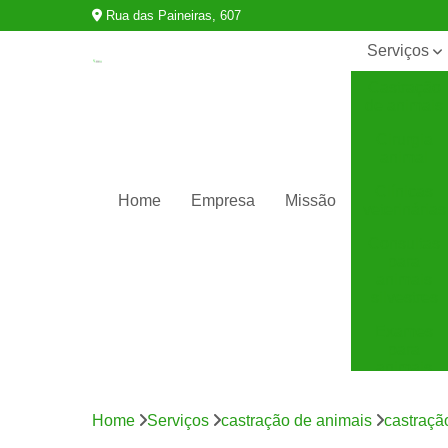
Rua das Paineiras, 607
Serviços
Castração
de animais
Cirurgia
animal
Clínicas
Home
Empresa
Missão
veterinárias
Consultas
para
animais
silvestres
Exames
para
animais
Internação
para
Home
Serviços
castração de animais
castraçã
animais