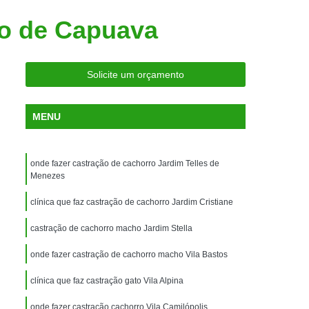
ria Próxima
Clínica Veterinária Próximo a Mim
co de Capuava
Clínica Veterinária São Caetano
Consulta de Ortopedia para Animais Silvestres
Solicite um orçamento
rapia para Silvestres
ia para Animais Silvestres
MENU
tres
Consulta para Animais Silvestres
 Silvestres Santo André
onde fazer castração de cachorro Jardim Telles de
aetano
Consulta para Animal Silvestre
Menezes
a Veterinária para Animais Silvestres
clínica que faz castração de cachorro Jardim Cristiane
Exame de Eletrocardiograma Veterinário
castração de cachorro macho Jardim Stella
Exame de Imagem para Animais
onde fazer castração de cachorro macho Vila Bastos
Exame de Radiologia para Animais
clínica que faz castração gato Vila Alpina
Exame de Sangue para Animais
onde fazer castração cachorro Vila Camilópolis