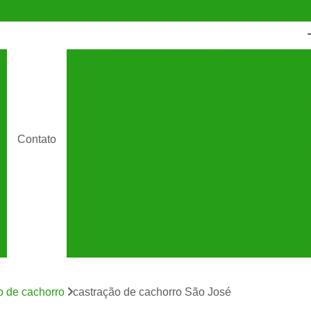
Castração Animal
Castração de Cac
Castração de Cachorro Macho
C
Castração de Cachorros São Caetano
Cas
Castração de Gato
Castração de Ga
Contato
Cirurgia de Castração de Cachorro
Cirurgia de Castração para Gatos
Cirurgia de Catarata em Gatos
Cirurgia 
Cirurgia para Gato
Cirurgia Veterin
Cirurgia Veterinária São Caetano
Clínic
Clínica Veterinária 24 Horas
C
o de cachorro
castração de cachorro São José
Clínica Veterinária Especializada em Cães