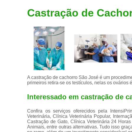
Limpeza de
Castração de Cacho
tártaro
A castração de cachorro São José é um procedime
primeiros retira-se os testículos, nelas os ovários 
Interessado em castração de c
Confira os serviços oferecidos pela IntensiPr
Veterinária, Clínica Veterinária Popular, Internaç
Castração de Gato, Clínica Veterinária 24 Hor
Animais, entre outras alternativas. Tudo isso graç