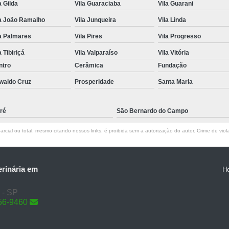
a Gilda
Vila Guaraciaba
Vila Guarani
la João Ramalho
Vila Junqueira
Vila Linda
a Palmares
Vila Pires
Vila Progresso
a Tibiriçá
Vila Valparaíso
Vila Vitória
ntro
Cerâmica
Fundação
waldo Cruz
Prosperidade
Santa Maria
ré
São Bernardo do Campo
rcial ou total, mesmo citando nossos links, é proibida sem a autorização do autor. Crime de viol
erinária em
H
 - SP
56-9460