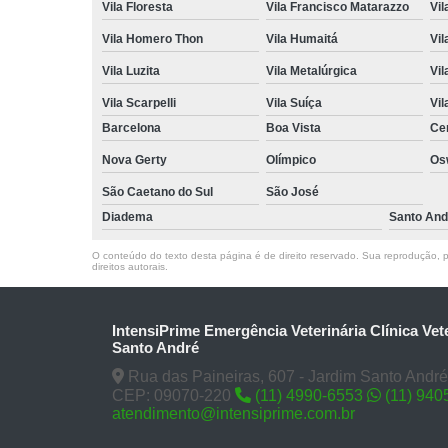
Vila Floresta
Vila Francisco Matarazzo
Vil
Vila Homero Thon
Vila Humaitá
Vi
Vila Luzita
Vila Metalúrgica
Vil
Vila Scarpelli
Vila Suíça
Vil
Barcelona
Boa Vista
Ce
Nova Gerty
Olímpico
Os
São Caetano do Sul
São José
Diadema
Santo And
O conteúdo do texto desta página é de direito reservado. Sua reprodução, pa
direitos autorais
.
IntensiPrime Emergência Veterinária Clínica Vet
Santo André
Rua das Paineiras, 607 - Jardim Santo André
CEP: 09070-220
(11) 4990-6553
(11) 940
atendimento@intensiprime.com.br