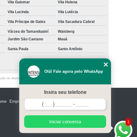
Vila Guiomar
Vila Helena
Vila Lucinda
Vila Lutécia
Vila Príncipe de Gales
Vila Sacadura Cabral
Várzea do Tamanduateí
Waisberg
Jardim São Caetano
Mauá
Santa Paula
Santo Antônio
São Caetano do Sul
Olá! Fale agora pelo WhatsApp
ação de direito autoral – artigo 184 do Código Penal –
Lei 9610/98 - Lei de
Insira seu telefone
ome
Empresa
Missão
Serviços
Contato
Mapa do site
Iniciar conversa
1