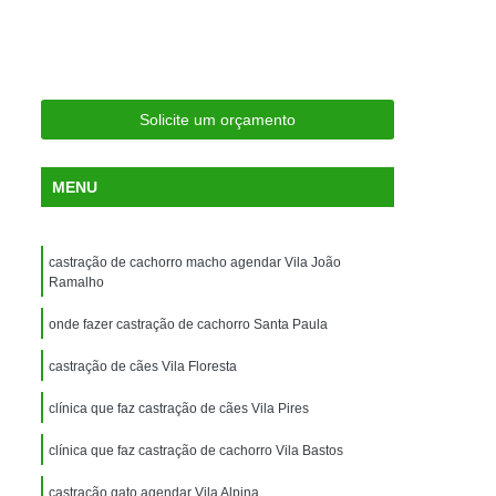
ria Próxima
Clínica Veterinária Próximo a Mim
Clínica Veterinária São Caetano
Consulta de Ortopedia para Animais Silvestres
Solicite um orçamento
rapia para Silvestres
ia para Animais Silvestres
MENU
tres
Consulta para Animais Silvestres
 Silvestres Santo André
castração de cachorro macho agendar Vila João
aetano
Consulta para Animal Silvestre
Ramalho
a Veterinária para Animais Silvestres
onde fazer castração de cachorro Santa Paula
Exame de Eletrocardiograma Veterinário
castração de cães Vila Floresta
Exame de Imagem para Animais
clínica que faz castração de cães Vila Pires
Exame de Radiologia para Animais
clínica que faz castração de cachorro Vila Bastos
Exame de Sangue para Animais
castração gato agendar Vila Alpina