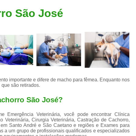
Clínica Veterinária Popular
Clínica Veteriná
rro São José
Clínica Veterinária Santo André
Consulta de Dermatologista para Silvestres
Consulta de Ozoniote
Consulta Médica Veterinár
Consulta Médica Veterinária para Silves
Consulta para Animais
Consulta para Animais Silvestres São C
nto importante e difere de macho para fêmea. Enquanto nos
é que são retirados.
Consulta para Silvestres
Consult
Consulta Veterinária para Silvestres
achorro São José?
Exame de Endoscopia Veterinária
ime Emergência Veterinária, você pode encontrar Clínica
Exame de Laboratório para Animais
ão Veterinária, Cirurgia Veterinária, Castração de Cachorro,
as em Santo André e São Caetano e regiões e Exames para
Exame de Raio X para Animais
as a um grupo de profissionais qualificados e especializados