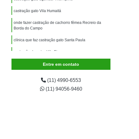
imais
Exame para Animais
castração gato Vila Humaitá
Exame para Animais São Caetano
onde fazer castração de cachorro fêmea Recreio da
ão Animal
Internação de Animais
Borda do Campo
ernação para Cachorro
Internação para Cães
clínica que faz castração gato Santa Paula
tos
Internação para Gatos
castração de gatos Vila Pires
rnação Uti Veterinária
Internação Veterinária
Entre em contato
Internação Veterinária São Caetano
ártaro Canino
Limpeza de Tártaro de Cães
(11) 4990-6553
Limpeza de Tártaro para Cães
(11) 94056-9460
eza Dentária Canina
Limpeza Tártaro
taro São Caetano
Tartarectomia em Animais
a em Cachorro