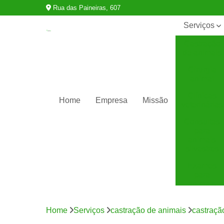
Rua das Paineiras, 607
Serviços
Castração
de animais
Cirurgia
animal
Clínicas
Home
Empresa
Missão
veterinárias
Consultas
para
animais
silvestres
Exames
para
animais
Internação
para
Home
Serviços
castração de animais
castraçã
animais