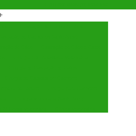
(11) 4990-6553
(11) 94056-9460
horro
Castração de Cachorro Fêmea
astração de Cachorros Santo André
tração de Cães
Castração de Cães e Gatos
tos
Cirurgia com Anestesia Veterinária
Cirurgia de Castração de Gatos
Cirurgia de Catarata em Cachorro
Limpeza de Tártaro
Cirurgia para Cachorro
ária
Cirurgia Veterinária Santo André
a 24 Horas Veterinária
Clínica Veterinária
línica Veterinária de Cães e Gatos
 e Gatos
Clínica Veterinária Mais Próxima