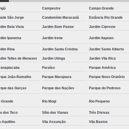
ngú
Campestre
Campo Grande
dade São Jorge
Condomínio Maracanã
Estância Rio Grande
dim Bela Vista
Jardim Bom Pastor
Jardim Cipreste
rdim Ipanema
Jardim Irene
Jardim Itapoan
rdim Rina
Jardim Santa Cristina
Jardim Santo Alberto
rdim Telles de Menezes
Jardim Utinga
Jardim Vila Rica
ranapiacaba
Paraíso
Parque América
rque João Ramalho
Parque Marajoara
Parque Novo Oratório
rque das Garças
Parque das Nações
Parque do Pedroso
o Grande
Rio Mogi
Rio Pequeno
io dos Teco
Sítio dos Vianas
Três Divisas
a Aquilino
Vila Assunção
Vila Bastos