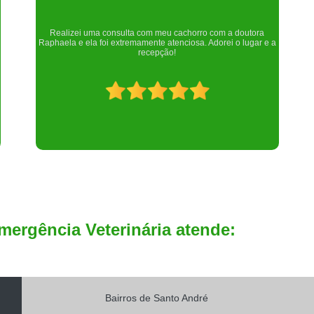
Um lugar maravilhoso. Sempre serei grata pelo que fizeram por
nós!
mergência Veterinária atende:
Bairros de Santo André