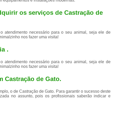
em equipamentos e instalações modernas.
Exame de Ultrassom para An
Exame para Animais Santo André
dquirir os serviços de
Castração de
Exame para Cachorro
Internaç
Internação para Animais de Estimação
Int
 o atendimento necessário para o seu animal, seja ele de
nimalzinho nos fazer uma visita!
Internação para Cães e Ga
Internação Semi Intensiva Veterinária
Inte
a .
Internação Veterinária Santo André
 o atendimento necessário para o seu animal, seja ele de
Limpeza de Tártaro Canina
Limpeza de T
nimalzinho nos fazer uma visita!
Limpeza de Tártaro em Cachorro
m Castração de Gato.
Limpeza de Tártaro para Gatos
Limp
Limpeza Tártaro Santo André
Limpeza Tár
plo, o de Castração de Gato. Para garantir o sucesso deste
zada no assunto, pois os profissionais saberão indicar e
Tartarectomi