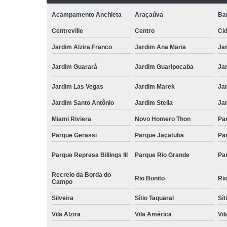
Acampamento Anchieta
Araçaúva
Ba
Centreville
Centro
Ci
Jardim Alzira Franco
Jardim Ana Maria
Jar
Jardim Guarará
Jardim Guaripocaba
Ja
Jardim Las Vegas
Jardim Marek
Ja
Jardim Santo Antônio
Jardim Stella
Ja
Miami Riviera
Novo Homero Thon
Pa
Parque Gerassi
Parque Jaçatuba
Pa
Parque Represa Billings III
Parque Rio Grande
Pa
Recreio da Borda do
Rio Bonito
Ri
Campo
Silveira
Sítio Taquaral
Sít
Vila Alzira
Vila América
Vil