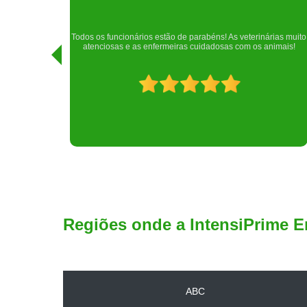
Realizei uma consulta com meu cachorro com a doutora
rias muito
Raphaela e ela foi extremamente atenciosa. Adorei o lugar e a
imais!
recepção!
Regiões onde a IntensiPrime E
ABC