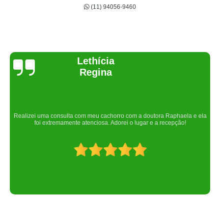
(11) 94056-9460
Joelma Lilian
Um lugar maravilhoso. Sempre serei grata pelo que fizeram por nós!