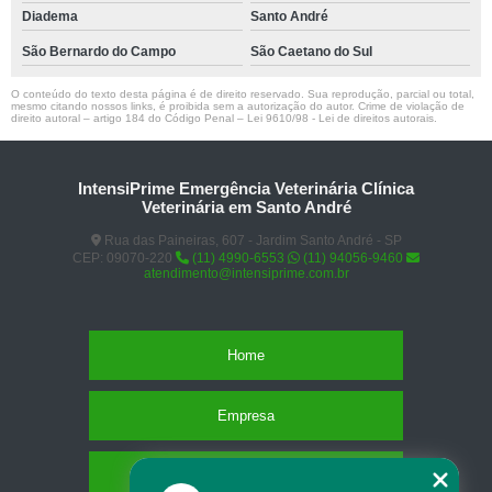
Diadema
Santo André
São Bernardo do Campo
São Caetano do Sul
O conteúdo do texto desta página é de direito reservado. Sua reprodução, parcial ou total,
mesmo citando nossos links, é proibida sem a autorização do autor. Crime de violação de
direito autoral – artigo 184 do Código Penal –
Lei 9610/98 - Lei de direitos autorais
.
IntensiPrime Emergência Veterinária Clínica
Veterinária em Santo André
Rua das Paineiras, 607 - Jardim Santo André - SP
CEP: 09070-220
(11) 4990-6553
(11) 94056-9460
atendimento@intensiprime.com.br
Home
Empresa
Missão