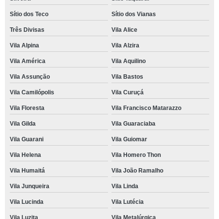
Sítio dos Teco
Sítio dos Vianas
Três Divisas
Vila Alice
Vila Alpina
Vila Alzira
Vila América
Vila Aquilino
Vila Assunção
Vila Bastos
Vila Camilópolis
Vila Curuçá
Vila Floresta
Vila Francisco Matarazzo
Vila Gilda
Vila Guaraciaba
Vila Guarani
Vila Guiomar
Vila Helena
Vila Homero Thon
Vila Humaitá
Vila João Ramalho
Vila Junqueira
Vila Linda
Vila Lucinda
Vila Lutécia
Vila Luzita
Vila Metalúrgica