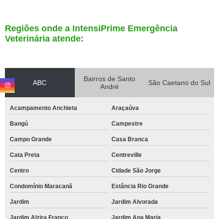
Regiões onde a IntensiPrime Emergência
Veterinária atende:
Bairros de Santo
ABC
São Caetano do Sul
André
Acampamento Anchieta
Araçaúva
Bangú
Campestre
Campo Grande
Casa Branca
Cata Preta
Centreville
Centro
Cidade São Jorge
Condomínio Maracanã
Estância Rio Grande
Jardim
Jardim Alvorada
Jardim Alzira Franco
Jardim Ana Maria