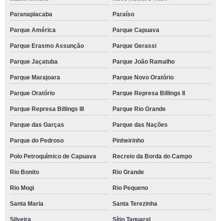
Paranapiacaba
Paraíso
Parque América
Parque Capuava
Parque Erasmo Assunção
Parque Gerassi
Parque Jaçatuba
Parque João Ramalho
Parque Marajoara
Parque Novo Oratório
Parque Oratório
Parque Represa Billings II
Parque Represa Billings III
Parque Rio Grande
Parque das Garças
Parque das Nações
Parque do Pedroso
Pinheirinho
Polo Petroquímico de Capuava
Recreio da Borda do Campo
Rio Bonito
Rio Grande
Rio Mogi
Rio Pequeno
Santa Maria
Santa Terezinha
Silveira
Sítio Taquaral