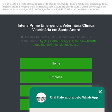
O conteúdo do texto desta página é de direito reservado. Sua reprodução, parcial ou total,
mesmo citando nossos links, é proibida sem a autorização do autor. Crime de violação de
direito autoral – artigo 184 do Código Penal –
Lei 9610/98 - Lei de direitos autorais
.
IntensiPrime Emergência Veterinária Clínica
Veterinária em Santo André
Rua das Paineiras, 607 - Jardim Santo André - SP
CEP: 09070-220
(11) 4990-6553
(11) 94056-9460
atendimento@intensiprime.com.br
Home
Empresa
Missão
Olá! Fale agora pelo WhatsApp
Serviços