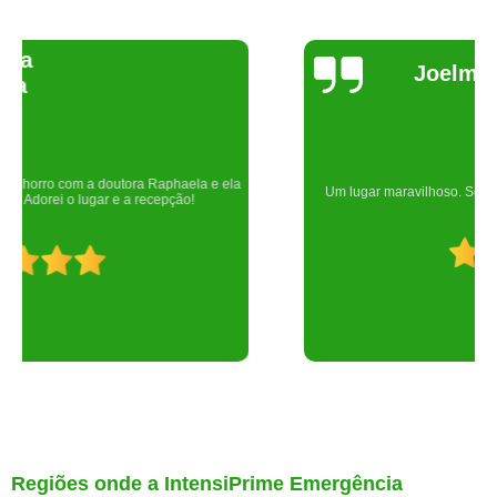
Joelma Lilian
Um lugar maravilhoso. Sempre serei grata pelo que fizeram por nós!
Regiões onde a IntensiPrime Emergência