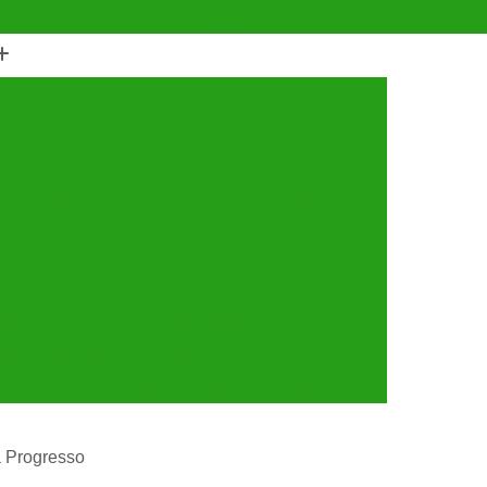
(11) 4990-6553
(11) 94056-9460
horro
Castração de Cachorro Fêmea
astração de Cachorros Santo André
tração de Cães
Castração de Cães e Gatos
tos
Cirurgia com Anestesia Veterinária
Cirurgia de Castração de Gatos
Cirurgia de Catarata em Cachorro
Limpeza de Tártaro
Cirurgia para Cachorro
ária
Cirurgia Veterinária Santo André
a 24 Horas Veterinária
Clínica Veterinária
línica Veterinária de Cães e Gatos
a Progresso
 e Gatos
Clínica Veterinária Mais Próxima