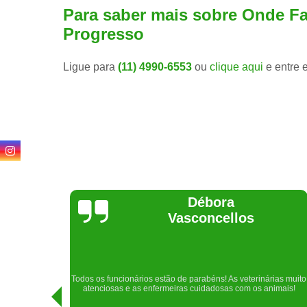
Para saber mais sobre Onde Fa
Progresso
Ligue para
(11) 4990-6553
ou
clique aqui
e entre 
Lethícia
Regina
Realizei uma consulta com meu cachorro com a doutora
rias muito
Raphaela e ela foi extremamente atenciosa. Adorei o lugar e a
imais!
recepção!