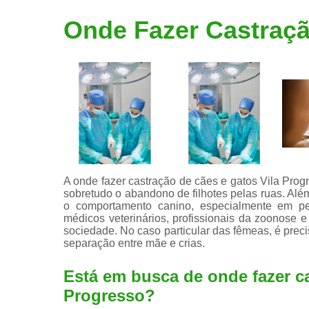
Limpeza de
Onde Fazer Castraçã
tártaro
A onde fazer castração de cães e gatos Vila Progre
sobretudo o abandono de filhotes pelas ruas. Alé
o comportamento canino, especialmente em pe
médicos veterinários, profissionais da zoonose e
sociedade. No caso particular das fêmeas, é prec
separação entre mãe e crias.
Está em busca de onde fazer ca
Progresso?