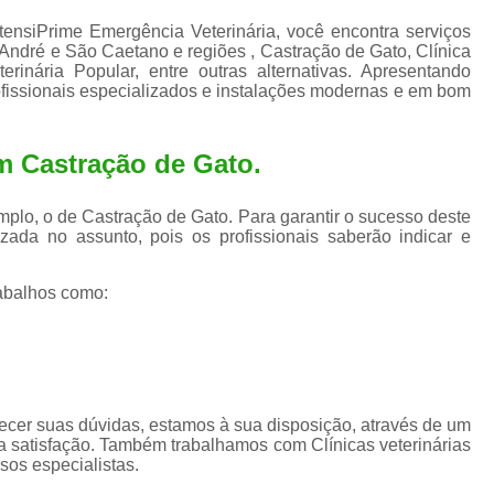
Exame de Ultrassom para An
ntensiPrime Emergência Veterinária, você encontra serviços
Exame para Animais Santo André
André e São Caetano e regiões , Castração de Gato, Clínica
erinária Popular, entre outras alternativas. Apresentando
Exame para Cachorro
Internaç
ofissionais especializados e instalações modernas e em bom
Internação para Animais de Estimação
Int
m Castração de Gato.
Internação para Cães e Ga
Internação Semi Intensiva Veterinária
Inte
plo, o de Castração de Gato. Para garantir o sucesso deste
Internação Veterinária Santo André
zada no assunto, pois os profissionais saberão indicar e
Limpeza de Tártaro Canina
Limpeza de T
abalhos como:
Limpeza de Tártaro em Cachorro
Limpeza de Tártaro para Gatos
Limp
Limpeza Tártaro Santo André
Limpeza Tár
Tartarectomi
ecer suas dúvidas, estamos à sua disposição, através de um
 satisfação. Também trabalhamos com Clínicas veterinárias
sos especialistas.