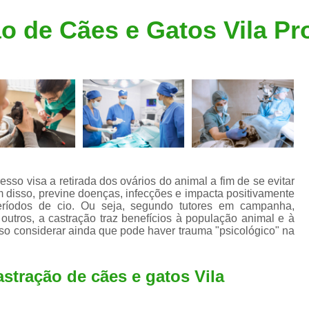
Clínica Veterinária Popular
Clínica Veteriná
o de Cães e Gatos Vila Pr
Clínica Veterinária Santo André
Consulta de Dermatologista para Silvestres
Consulta de Ozoniote
Consulta Médica Veterinár
Consulta Médica Veterinária para Silves
Consulta para Animais
Consulta para Animais Silvestres São C
sso visa a retirada dos ovários do animal a fim de se evitar
m disso, previne doenças, infecções e impacta positivamente
Consulta para Silvestres
Consult
ríodos de cio. Ou seja, segundo tutores em campanha,
 outros, a castração traz benefícios à população animal e à
Consulta Veterinária para Silvestres
iso considerar ainda que pode haver trauma "psicológico" na
Exame de Endoscopia Veterinária
Exame de Laboratório para Animais
stração de cães e gatos Vila
Exame de Raio X para Animais