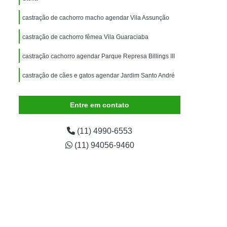
imais
Exame para Animais
castração de cachorro macho agendar Vila Assunção
Exame para Animais São Caetano
castração de cachorro fêmea Vila Guaraciaba
ão Animal
Internação de Animais
ernação para Cachorro
Internação para Cães
castração cachorro agendar Parque Represa Billings III
tos
Internação para Gatos
castração de cães e gatos agendar Jardim Santo André
rnação Uti Veterinária
Internação Veterinária
Entre em contato
Internação Veterinária São Caetano
ártaro Canino
Limpeza de Tártaro de Cães
(11) 4990-6553
Limpeza de Tártaro para Cães
(11) 94056-9460
eza Dentária Canina
Limpeza Tártaro
taro São Caetano
Tartarectomia em Animais
a em Cachorro