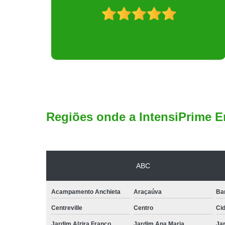
Regiões onde a IntensiPrime E
ABC
Acampamento Anchieta
Araçaúva
Ba
Centreville
Centro
Ci
Jardim Alzira Franco
Jardim Ana Maria
Jar