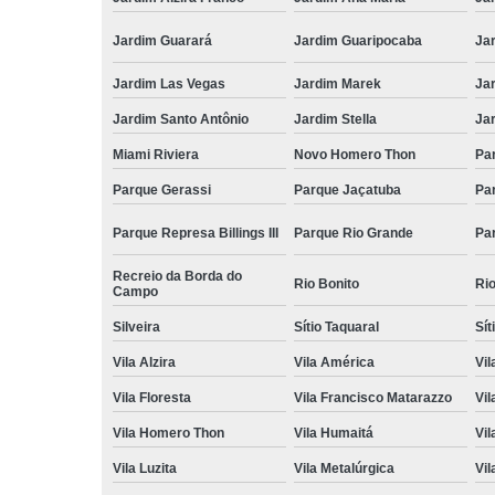
Jardim Guarará
Jardim Guaripocaba
Ja
Jardim Las Vegas
Jardim Marek
Ja
Jardim Santo Antônio
Jardim Stella
Ja
Miami Riviera
Novo Homero Thon
Pa
Parque Gerassi
Parque Jaçatuba
Pa
Parque Represa Billings III
Parque Rio Grande
Pa
Recreio da Borda do
Rio Bonito
Ri
Campo
Silveira
Sítio Taquaral
Sít
Vila Alzira
Vila América
Vil
Vila Floresta
Vila Francisco Matarazzo
Vil
Vila Homero Thon
Vila Humaitá
Vi
Vila Luzita
Vila Metalúrgica
Vil