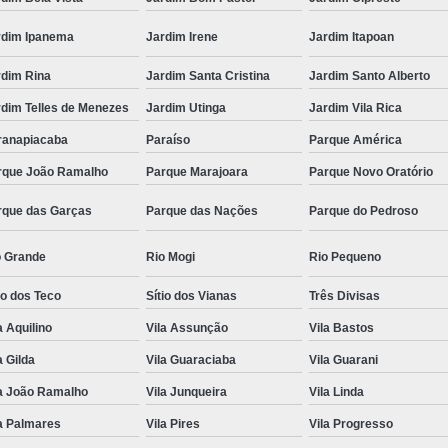
rdim Ipanema
Jardim Irene
Jardim Itapoan
rdim Rina
Jardim Santa Cristina
Jardim Santo Alberto
rdim Telles de Menezes
Jardim Utinga
Jardim Vila Rica
ranapiacaba
Paraíso
Parque América
rque João Ramalho
Parque Marajoara
Parque Novo Oratório
rque das Garças
Parque das Nações
Parque do Pedroso
o Grande
Rio Mogi
Rio Pequeno
io dos Teco
Sítio dos Vianas
Três Divisas
a Aquilino
Vila Assunção
Vila Bastos
a Gilda
Vila Guaraciaba
Vila Guarani
la João Ramalho
Vila Junqueira
Vila Linda
a Palmares
Vila Pires
Vila Progresso