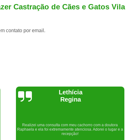
zer Castração de Cães e Gatos Vila
em contato por email.
Joelma Lilian
Um lugar maravilhoso. Sempre serei grata pelo que fizeram por
nós!