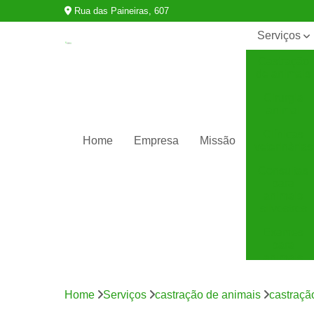
Rua das Paineiras, 607
Serviços
Castração
de animais
Cirurgia
animal
Clínicas
Home
Empresa
Missão
veterinárias
Consultas
para
animais
silvestres
Exames
para
animais
Internação
para
Home
Serviços
castração de animais
castraçã
animais