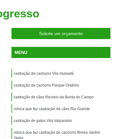
ria Próxima
Clínica Veterinária Próximo a Mim
ogresso
Clínica Veterinária São Caetano
Consulta de Ortopedia para Animais Silvestres
Solicite um orçamento
rapia para Silvestres
ia para Animais Silvestres
MENU
tres
Consulta para Animais Silvestres
 Silvestres Santo André
castração de cachorro Vila Humaitá
aetano
Consulta para Animal Silvestre
castração de cachorro Parque Oratório
a Veterinária para Animais Silvestres
castração de cães Recreio da Borda do Campo
Exame de Eletrocardiograma Veterinário
clínica que faz castração de cães Rio Grande
Exame de Imagem para Animais
Exame de Radiologia para Animais
castração de gatos Vila Valparaíso
Exame de Sangue para Animais
clínica que faz castração de cachorro fêmea Jardim
Stella