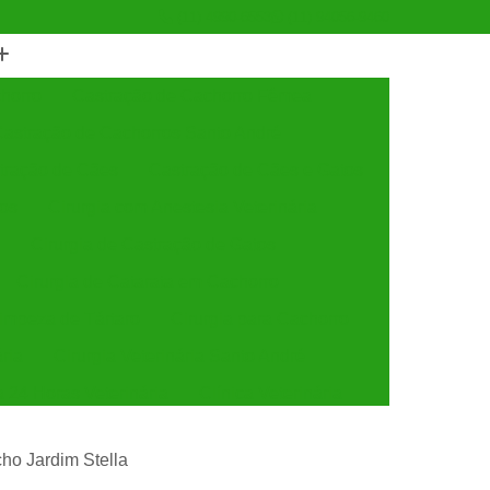
(11) 4990-6553
(11) 94056-9460
horro
Castração de Cachorro Fêmea
astração de Cachorros Santo André
tração de Cães
Castração de Cães e Gatos
tos
Cirurgia com Anestesia Veterinária
Cirurgia de Castração de Gatos
Cirurgia de Catarata em Cachorro
Limpeza de Tártaro
Cirurgia para Cachorro
ária
Cirurgia Veterinária Santo André
a 24 Horas Veterinária
Clínica Veterinária
línica Veterinária de Cães e Gatos
cho Jardim Stella
 e Gatos
Clínica Veterinária Mais Próxima