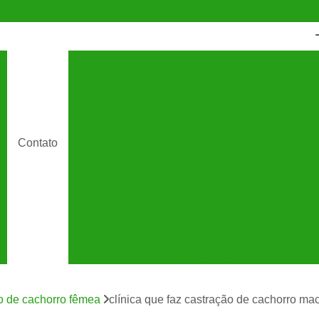
Castração Animal
Castração de Cac
Castração de Cachorro Macho
C
Castração de Cachorros São Caetano
Cas
Castração de Gato
Castração de Ga
Contato
Cirurgia de Castração de Cachorro
Cirurgia de Castração para Gatos
Cirurgia de Catarata em Gatos
Cirurgia 
Cirurgia para Gato
Cirurgia Veterin
Cirurgia Veterinária São Caetano
Clínic
Clínica Veterinária 24 Horas
C
o de cachorro fêmea
clínica que faz castração de cachorro ma
Clínica Veterinária Especializada em Cães