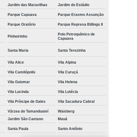
Jardim das Maravilhas
Jardim do Estádio
Parque Capuava
Parque Erasmo Assunção
Parque Oratório
Parque Represa Billings II
Polo Petroquímico de
Pinheirinho
Capuava
Santa Maria
Santa Terezinha
Vila Alice
Vila Alpina
Vila Camilópolis
Vila Curuçá
Vila Guiomar
Vila Helena
Vila Lucinda
Vila Lutécia
Vila Príncipe de Gales
Vila Sacadura Cabral
Várzea do Tamanduateí
Waisberg
Jardim São Caetano
Mauá
Santa Paula
Santo Antônio