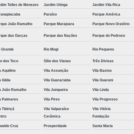
rdim Telles de Menezes
Jardim Utinga
Jardim Vila Rica
ranapiacaba
Paraíso
Parque América
rque João Ramalho
Parque Marajoara
Parque Novo Oratório
rque das Garças
Parque das Nações
Parque do Pedroso
o Grande
Rio Mogi
Rio Pequeno
io dos Teco
Sítio dos Vianas
Três Divisas
a Aquilino
Vila Assunção
Vila Bastos
a Gilda
Vila Guaraciaba
Vila Guarani
la João Ramalho
Vila Junqueira
Vila Linda
a Palmares
Vila Pires
Vila Progresso
a Tibiriçá
Vila Valparaíso
Vila Vitória
ntro
Cerâmica
Fundação
waldo Cruz
Prosperidade
Santa Maria