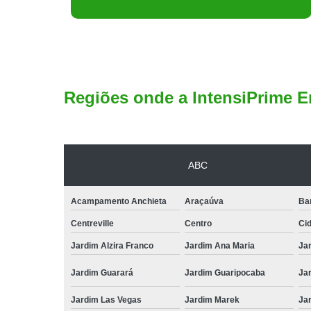
Regiões onde a IntensiPrime E
ABC
Acampamento Anchieta
Araçaúva
Ba
Centreville
Centro
Ci
Jardim Alzira Franco
Jardim Ana Maria
Jar
Jardim Guarará
Jardim Guaripocaba
Ja
Jardim Las Vegas
Jardim Marek
Ja