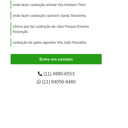
imais
Exame para Animais
onde fazer castração animal Vila Homero Thon
Exame para Animais São Caetano
onde fazer castração cachorro Santa Terezinha
ão Animal
Internação de Animais
clínica que faz castração de cães Parque Erasmo
ernação para Cachorro
Internação para Cães
Assunção
tos
Internação para Gatos
castração de gatos agendar Vila João Ramalho
rnação Uti Veterinária
Internação Veterinária
Entre em contato
Internação Veterinária São Caetano
ártaro Canino
Limpeza de Tártaro de Cães
(11) 4990-6553
Limpeza de Tártaro para Cães
(11) 94056-9460
eza Dentária Canina
Limpeza Tártaro
taro São Caetano
Tartarectomia em Animais
a em Cachorro