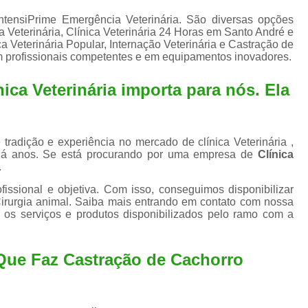
Exame de Ultrassom para An
ntensiPrime Emergência Veterinária. São diversas opções
Exame para Animais Santo André
ia Veterinária, Clínica Veterinária 24 Horas em Santo André e
a Veterinária Popular, Internação Veterinária e Castração de
Exame para Cachorro
Internaç
em profissionais competentes e em equipamentos inovadores.
Internação para Animais de Estimação
Int
ica Veterinária importa para nós. Ela
Internação para Cães e Ga
Internação Semi Intensiva Veterinária
Inte
tradição e experiência no mercado de clínica Veterinária ,
Internação Veterinária Santo André
há anos. Se está procurando por uma empresa de
Clínica
.
Limpeza de Tártaro Canina
Limpeza de T
ssional e objetiva. Com isso, conseguimos disponibilizar
Limpeza de Tártaro em Cachorro
Cirurgia animal. Saiba mais entrando em contato com nossa
os serviços e produtos disponibilizados pelo ramo com a
Limpeza de Tártaro para Gatos
Limp
Limpeza Tártaro Santo André
Limpeza Tár
 Que Faz Castração de Cachorro
Tartarectomi