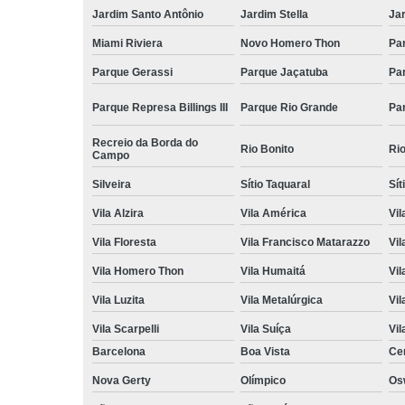
Jardim Santo Antônio
Jardim Stella
Ja
Miami Riviera
Novo Homero Thon
Pa
Parque Gerassi
Parque Jaçatuba
Pa
Parque Represa Billings III
Parque Rio Grande
Pa
Recreio da Borda do
Rio Bonito
Ri
Campo
Silveira
Sítio Taquaral
Sít
Vila Alzira
Vila América
Vil
Vila Floresta
Vila Francisco Matarazzo
Vil
Vila Homero Thon
Vila Humaitá
Vi
Vila Luzita
Vila Metalúrgica
Vil
Vila Scarpelli
Vila Suíça
Vil
Barcelona
Boa Vista
Ce
Nova Gerty
Olímpico
Os