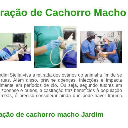
Clínica Veterinária Popular
Clínica Veteriná
tração de Cachorro Macho 
Clínica Veterinária Santo André
Consulta de Dermatologista para Silvestres
Consulta de Ozoniote
Consulta Médica Veterinár
Consulta Médica Veterinária para Silves
Consulta para Animais
Consulta para Animais Silvestres São C
dim Stella visa a retirada dos ovários do animal a fim de se
 ruas. Além disso, previne doenças, infecções e impacta
Consulta para Silvestres
Consult
lmente em períodos de cio. Ou seja, segundo tutores em
 zoonose e outros, a castração traz benefícios à população
Consulta Veterinária para Silvestres
fêmeas, é preciso considerar ainda que pode haver trauma
Exame de Endoscopia Veterinária
Exame de Laboratório para Animais
ração de cachorro macho Jardim
Exame de Raio X para Animais