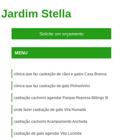
ria Próxima
Clínica Veterinária Próximo a Mim
Jardim Stella
Clínica Veterinária São Caetano
Consulta de Ortopedia para Animais Silvestres
Solicite um orçamento
rapia para Silvestres
ia para Animais Silvestres
MENU
tres
Consulta para Animais Silvestres
 Silvestres Santo André
clínica que faz castração de cães e gatos Casa Branca
aetano
Consulta para Animal Silvestre
clínica que faz castração de gato Pinheirinho
a Veterinária para Animais Silvestres
castração cachorro agendar Parque Represa Billings III
Exame de Eletrocardiograma Veterinário
onde fazer castração de gato Vila Humaitá
Exame de Imagem para Animais
Exame de Radiologia para Animais
castração cachorro Acampamento Anchieta
Exame de Sangue para Animais
castração de gato agendar Vila Lucinda