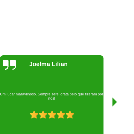
Samara
Rodrigues
Nota mil para esta clínica, que cuidou da minha filha Gamora
eram por
🐱, atendimento top, desde a recepção que são muito
atenciosas.