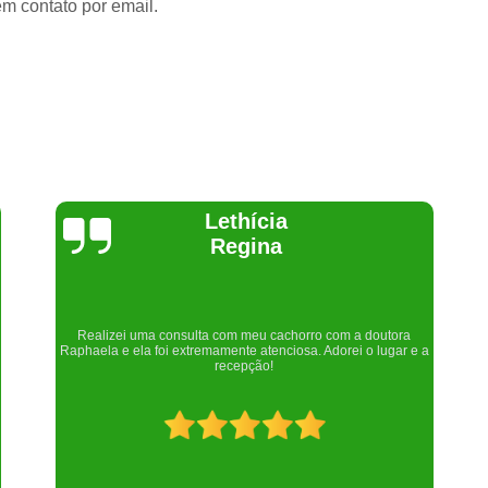
em contato por email.
Joelma Lilian
com a doutora
Um lugar maravilhoso. Sempre serei grata pelo que fiz
dorei o lugar e a
nós!