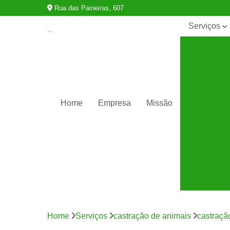
Rua das Paineiras, 607
Serviços
Castração
de animais
Cirurgia
animal
Clínicas
Home
Empresa
Missão
veterinárias
Consultas
para
animais
silvestres
Exames
para
animais
Internação
para
Home
Serviços
castração de animais
castraçã
animais