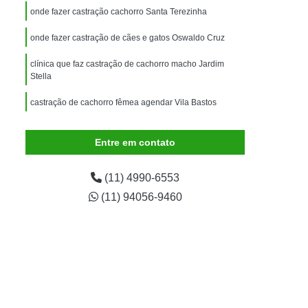
imais
Exame para Animais
onde fazer castração cachorro Santa Terezinha
Exame para Animais São Caetano
onde fazer castração de cães e gatos Oswaldo Cruz
ão Animal
Internação de Animais
clínica que faz castração de cachorro macho Jardim
ernação para Cachorro
Internação para Cães
Stella
tos
Internação para Gatos
castração de cachorro fêmea agendar Vila Bastos
rnação Uti Veterinária
Internação Veterinária
Entre em contato
Internação Veterinária São Caetano
ártaro Canino
Limpeza de Tártaro de Cães
(11) 4990-6553
Limpeza de Tártaro para Cães
(11) 94056-9460
eza Dentária Canina
Limpeza Tártaro
taro São Caetano
Tartarectomia em Animais
a em Cachorro