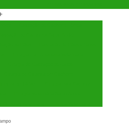
(11) 4990-6553
(11) 94056-9460
horro
Castração de Cachorro Fêmea
astração de Cachorros Santo André
tração de Cães
Castração de Cães e Gatos
tos
Cirurgia com Anestesia Veterinária
Cirurgia de Castração de Gatos
Cirurgia de Catarata em Cachorro
Limpeza de Tártaro
Cirurgia para Cachorro
ária
Cirurgia Veterinária Santo André
a 24 Horas Veterinária
Clínica Veterinária
línica Veterinária de Cães e Gatos
Campo
 e Gatos
Clínica Veterinária Mais Próxima