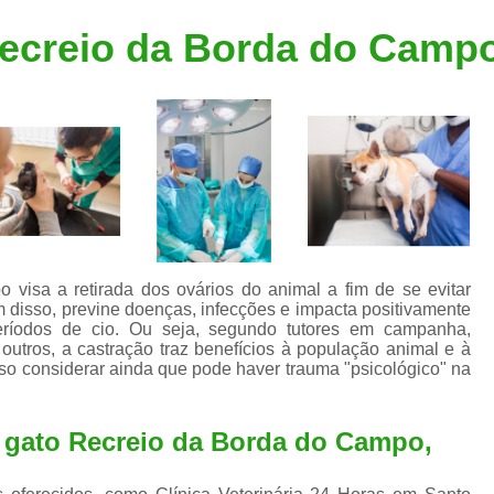
Clínica Veterinária Popular
Clínica Veteriná
Recreio da Borda do Camp
Clínica Veterinária Santo André
Consulta de Dermatologista para Silvestres
Consulta de Ozoniote
Consulta Médica Veterinár
Consulta Médica Veterinária para Silves
Consulta para Animais
Consulta para Animais Silvestres São C
visa a retirada dos ovários do animal a fim de se evitar
m disso, previne doenças, infecções e impacta positivamente
Consulta para Silvestres
Consult
ríodos de cio. Ou seja, segundo tutores em campanha,
 outros, a castração traz benefícios à população animal e à
Consulta Veterinária para Silvestres
iso considerar ainda que pode haver trauma "psicológico" na
Exame de Endoscopia Veterinária
Exame de Laboratório para Animais
e gato Recreio da Borda do Campo,
Exame de Raio X para Animais