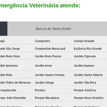
mergência Veterinária atende:
Bairros de Santo André
ngú
Campestre
Campo Grande
dade São Jorge
Condomínio Maracanã
Estância Rio Grande
dim Bela Vista
Jardim Bom Pastor
Jardim Cipreste
rdim Ipanema
Jardim Irene
Jardim Itapoan
rdim Rina
Jardim Santa Cristina
Jardim Santo Alberto
rdim Telles de Menezes
Jardim Utinga
Jardim Vila Rica
ranapiacaba
Paraíso
Parque América
rque João Ramalho
Parque Marajoara
Parque Novo Oratório