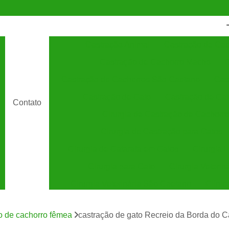
Castração Animal
Castração de Cac
Castração de Cachorro Macho
C
Castração de Cachorros São Caetano
Cas
Castração de Gato
Castração de Ga
Contato
Cirurgia de Castração de Cachorro
Cirurgia de Castração para Gatos
Cirurgia de Catarata em Gatos
Cirurgia 
Cirurgia para Gato
Cirurgia Veterin
Cirurgia Veterinária São Caetano
Clínic
Clínica Veterinária 24 Horas
C
o de cachorro fêmea
castração de gato Recreio da Borda do 
Clínica Veterinária Especializada em Cães