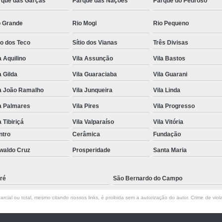
rque das Garças
Parque das Nações
Parque do Pedroso
o Grande
Rio Mogi
Rio Pequeno
io dos Teco
Sítio dos Vianas
Três Divisas
a Aquilino
Vila Assunção
Vila Bastos
a Gilda
Vila Guaraciaba
Vila Guarani
la João Ramalho
Vila Junqueira
Vila Linda
a Palmares
Vila Pires
Vila Progresso
a Tibiriçá
Vila Valparaíso
Vila Vitória
ntro
Cerâmica
Fundação
waldo Cruz
Prosperidade
Santa Maria
ré
São Bernardo do Campo
rcial ou total, mesmo citando nossos links, é proibida sem a autorização do autor. Crime de viol