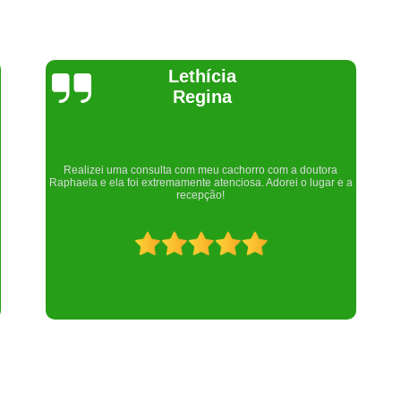
Joelma Lilian
Um lugar maravilhoso. Sempre serei grata pelo que fizeram por
nós!