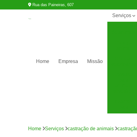
Rua das Paineiras, 607
Serviços
Castração
de animais
Cirurgia
animal
Clínicas
Home
Empresa
Missão
veterinárias
Consultas
para
animais
silvestres
Exames
para
animais
Internação
para
Home
Serviços
castração de animais
castraçã
animais