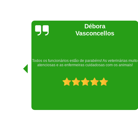
Lethícia
Regina
Realizei uma consulta com meu cachorro com a doutora
rias muito
Raphaela e ela foi extremamente atenciosa. Adorei o lugar e a
imais!
recepção!