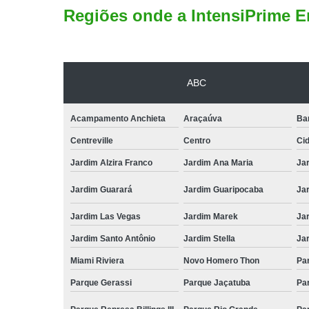
Regiões onde a IntensiPrime E
ABC
Acampamento Anchieta
Araçaúva
Ba
Centreville
Centro
Ci
Jardim Alzira Franco
Jardim Ana Maria
Jar
Jardim Guarará
Jardim Guaripocaba
Ja
Jardim Las Vegas
Jardim Marek
Ja
Jardim Santo Antônio
Jardim Stella
Ja
Miami Riviera
Novo Homero Thon
Pa
Parque Gerassi
Parque Jaçatuba
Pa