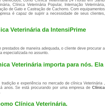
s oferecidos, como Clínica Veterinária 24 Horas em Santo
Exame de Ultrassom para An
ria, Clínica Veterinária Popular, Internação Veterinária,
tração de Gato e Castração de Cachorro. Com equipamentos
Exame para Animais Santo André
presa é capaz de suprir a necessidade de seus clientes,
Exame para Cachorro
Internaç
Internação para Animais de Estimação
Int
ica Veterinária da IntensiPrime
Internação para Cães e Ga
Internação Semi Intensiva Veterinária
Inte
 prestados de maneira adequada, o cliente deve procurar a
Internação Veterinária Santo André
a especializada no assunto.
Limpeza de Tártaro Canina
Limpeza de T
ica Veterinária importa para nós. Ela
Limpeza de Tártaro em Cachorro
Limpeza de Tártaro para Gatos
Limp
tradição e experiência no mercado de clínica Veterinária ,
Limpeza Tártaro Santo André
Limpeza Tár
há anos. Se está procurando por uma empresa de
Clínica
.
Tartarectomi
 como
Clínica Veterinária
.