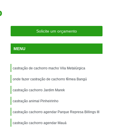
ria Próxima
Clínica Veterinária Próximo a Mim
o
Clínica Veterinária São Caetano
Consulta de Ortopedia para Animais Silvestres
Solicite um orçamento
rapia para Silvestres
ia para Animais Silvestres
MENU
tres
Consulta para Animais Silvestres
 Silvestres Santo André
castração de cachorro macho Vila Metalúrgica
aetano
Consulta para Animal Silvestre
onde fazer castração de cachorro fêmea Bangú
a Veterinária para Animais Silvestres
castração cachorro Jardim Marek
Exame de Eletrocardiograma Veterinário
castração animal Pinheirinho
Exame de Imagem para Animais
Exame de Radiologia para Animais
castração cachorro agendar Parque Represa Billings III
Exame de Sangue para Animais
castração cachorro agendar Mauá