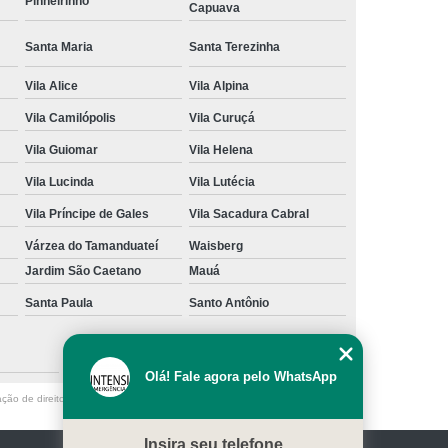
Pinheirinho
Capuava
Santa Maria
Santa Terezinha
Vila Alice
Vila Alpina
Vila Camilópolis
Vila Curuçá
Vila Guiomar
Vila Helena
Vila Lucinda
Vila Lutécia
Vila Príncipe de Gales
Vila Sacadura Cabral
Várzea do Tamanduateí
Waisberg
Jardim São Caetano
Mauá
Santa Paula
Santo Antônio
São Caetano do Sul
Olá! Fale agora pelo WhatsApp
ação de direito autoral – artigo 184 do Código Penal –
Lei 9610/98 - Lei de
Insira seu telefone