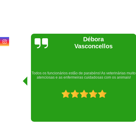
Lethícia
Regina
Realizei uma consulta com meu cachorro com a doutora
rias muito
Raphaela e ela foi extremamente atenciosa. Adorei o lugar e a
imais!
recepção!