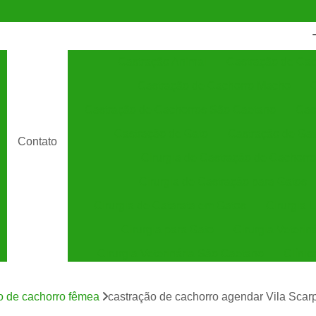
Castração Animal
Castração de Cac
Castração de Cachorro Macho
C
Castração de Cachorros São Caetano
Cas
Castração de Gato
Castração de Ga
Contato
Cirurgia de Castração de Cachorro
Cirurgia de Castração para Gatos
Cirurgia de Catarata em Gatos
Cirurgia 
Cirurgia para Gato
Cirurgia Veterin
Cirurgia Veterinária São Caetano
Clínic
Clínica Veterinária 24 Horas
C
o de cachorro fêmea
castração de cachorro agendar Vila Scarp
Clínica Veterinária Especializada em Cães