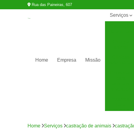
Rua das Paineiras, 607
Serviços
Castração
de animais
Cirurgia
animal
Clínicas
Home
Empresa
Missão
veterinárias
Consultas
para
animais
silvestres
Exames
para
animais
Internação
para
Home
Serviços
castração de animais
castraçã
animais