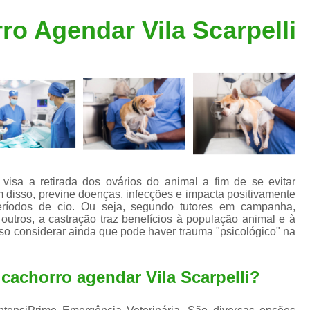
Clínica Veterinária Popular
Clínica Veteriná
ro Agendar Vila Scarpelli
Clínica Veterinária Santo André
Consulta de Dermatologista para Silvestres
Consulta de Ozoniote
Consulta Médica Veterinár
Consulta Médica Veterinária para Silves
Consulta para Animais
Consulta para Animais Silvestres São C
 visa a retirada dos ovários do animal a fim de se evitar
m disso, previne doenças, infecções e impacta positivamente
Consulta para Silvestres
Consult
ríodos de cio. Ou seja, segundo tutores em campanha,
 outros, a castração traz benefícios à população animal e à
Consulta Veterinária para Silvestres
iso considerar ainda que pode haver trauma "psicológico" na
Exame de Endoscopia Veterinária
Exame de Laboratório para Animais
cachorro agendar Vila Scarpelli?
Exame de Raio X para Animais