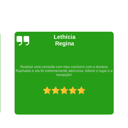
Joelma Lilian
Um lugar maravilhoso. Sempre serei grata pelo que fizeram por
nós!