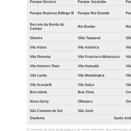
Parque Gerassi
Parque Jaçatuba
Pa
Parque Represa Billings III
Parque Rio Grande
Pa
Recreio da Borda do
Rio Bonito
Ri
Campo
Silveira
Sítio Taquaral
Sít
Vila Alzira
Vila América
Vil
Vila Floresta
Vila Francisco Matarazzo
Vil
Vila Homero Thon
Vila Humaitá
Vi
Vila Luzita
Vila Metalúrgica
Vil
Vila Scarpelli
Vila Suíça
Vil
Barcelona
Boa Vista
Ce
Nova Gerty
Olímpico
Os
São Caetano do Sul
São José
Diadema
Santo And
O conteúdo do texto desta página é de direito reservado. Sua reprodução, pa