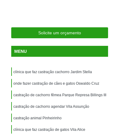
ria Próxima
Clínica Veterinária Próximo a Mim
Clínica Veterinária São Caetano
Consulta de Ortopedia para Animais Silvestres
Solicite um orçamento
rapia para Silvestres
ia para Animais Silvestres
MENU
tres
Consulta para Animais Silvestres
 Silvestres Santo André
clínica que faz castração cachorro Jardim Stella
aetano
Consulta para Animal Silvestre
onde fazer castração de cães e gatos Oswaldo Cruz
a Veterinária para Animais Silvestres
castração de cachorro fêmea Parque Represa Billings III
Exame de Eletrocardiograma Veterinário
castração de cachorro agendar Vila Assunção
Exame de Imagem para Animais
Exame de Radiologia para Animais
castração animal Pinheirinho
Exame de Sangue para Animais
clínica que faz castração de gatos Vila Alice