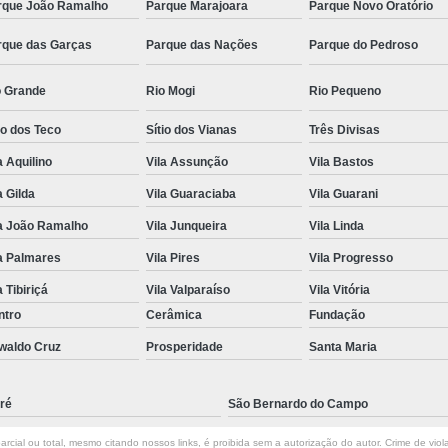
rque João Ramalho
Parque Marajoara
Parque Novo Oratório
rque das Garças
Parque das Nações
Parque do Pedroso
o Grande
Rio Mogi
Rio Pequeno
io dos Teco
Sítio dos Vianas
Três Divisas
a Aquilino
Vila Assunção
Vila Bastos
a Gilda
Vila Guaraciaba
Vila Guarani
la João Ramalho
Vila Junqueira
Vila Linda
a Palmares
Vila Pires
Vila Progresso
a Tibiriçá
Vila Valparaíso
Vila Vitória
ntro
Cerâmica
Fundação
waldo Cruz
Prosperidade
Santa Maria
ré
São Bernardo do Campo
rcial ou total, mesmo citando nossos links, é proibida sem a autorização do autor. Crime de viol