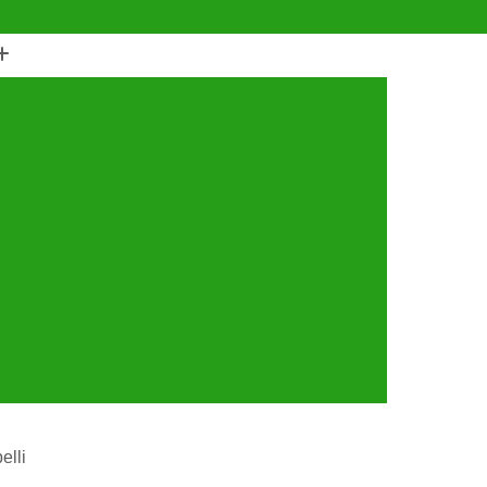
(11) 4990-6553
(11) 94056-9460
horro
Castração de Cachorro Fêmea
astração de Cachorros Santo André
tração de Cães
Castração de Cães e Gatos
tos
Cirurgia com Anestesia Veterinária
Cirurgia de Castração de Gatos
Cirurgia de Catarata em Cachorro
Limpeza de Tártaro
Cirurgia para Cachorro
ária
Cirurgia Veterinária Santo André
a 24 Horas Veterinária
Clínica Veterinária
línica Veterinária de Cães e Gatos
elli
 e Gatos
Clínica Veterinária Mais Próxima