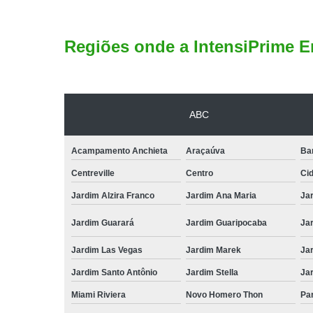
Regiões onde a IntensiPrime E
ABC
Acampamento Anchieta
Araçaúva
Ba
Centreville
Centro
Ci
Jardim Alzira Franco
Jardim Ana Maria
Jar
Jardim Guarará
Jardim Guaripocaba
Ja
Jardim Las Vegas
Jardim Marek
Ja
Jardim Santo Antônio
Jardim Stella
Ja
Miami Riviera
Novo Homero Thon
Pa