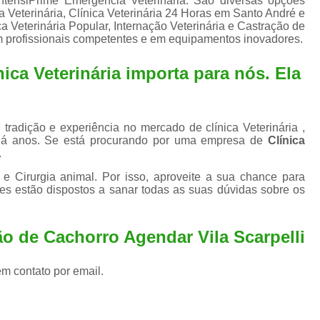
ntensiPrime Emergência Veterinária. São diversas opções
Exame de Ultrassom para An
ia Veterinária, Clínica Veterinária 24 Horas em Santo André e
a Veterinária Popular, Internação Veterinária e Castração de
Exame para Animais Santo André
em profissionais competentes e em equipamentos inovadores.
Exame para Cachorro
Internaç
ica Veterinária importa para nós. Ela
Internação para Animais de Estimação
Int
Internação para Cães e Ga
Internação Semi Intensiva Veterinária
Inte
tradição e experiência no mercado de clínica Veterinária ,
há anos. Se está procurando por uma empresa de
Clínica
Internação Veterinária Santo André
.
Limpeza de Tártaro Canina
Limpeza de T
e Cirurgia animal. Por isso, aproveite a sua chance para
es estão dispostos a sanar todas as suas dúvidas sobre os
Limpeza de Tártaro em Cachorro
Limpeza de Tártaro para Gatos
Limp
o de Cachorro Agendar Vila Scarpelli
Limpeza Tártaro Santo André
Limpeza Tár
em contato por email.
Tartarectomi