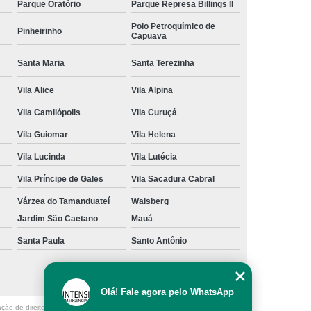
Parque Oratório
Parque Represa Billings II
Polo Petroquímico de
Pinheirinho
Capuava
Santa Maria
Santa Terezinha
Vila Alice
Vila Alpina
Vila Camilópolis
Vila Curuçá
Vila Guiomar
Vila Helena
Vila Lucinda
Vila Lutécia
Vila Príncipe de Gales
Vila Sacadura Cabral
Várzea do Tamanduateí
Waisberg
Jardim São Caetano
Mauá
Santa Paula
Santo Antônio
São Caetano do Sul
Olá! Fale agora pelo WhatsApp
ação de direito autoral – artigo 184 do Código Penal –
Lei 9610/98 - Lei de