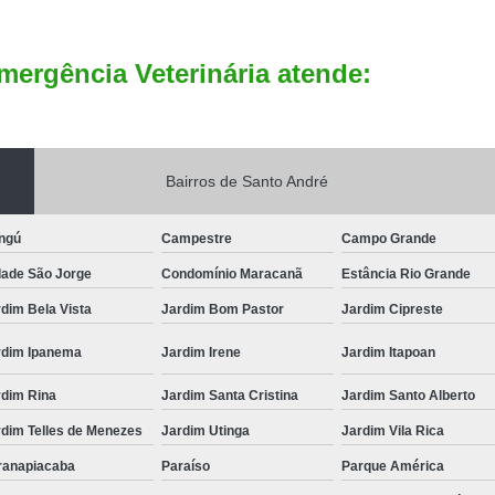
mergência Veterinária atende:
Bairros de Santo André
ngú
Campestre
Campo Grande
dade São Jorge
Condomínio Maracanã
Estância Rio Grande
dim Bela Vista
Jardim Bom Pastor
Jardim Cipreste
rdim Ipanema
Jardim Irene
Jardim Itapoan
rdim Rina
Jardim Santa Cristina
Jardim Santo Alberto
rdim Telles de Menezes
Jardim Utinga
Jardim Vila Rica
ranapiacaba
Paraíso
Parque América