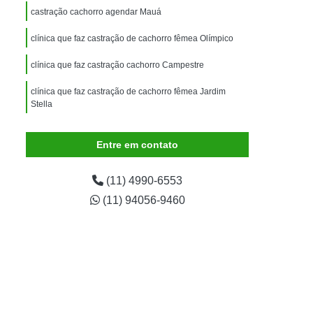
imais
Exame para Animais
castração cachorro agendar Mauá
Exame para Animais São Caetano
clínica que faz castração de cachorro fêmea Olímpico
ão Animal
Internação de Animais
clínica que faz castração cachorro Campestre
ernação para Cachorro
Internação para Cães
clínica que faz castração de cachorro fêmea Jardim
tos
Internação para Gatos
Stella
rnação Uti Veterinária
Internação Veterinária
Entre em contato
Internação Veterinária São Caetano
ártaro Canino
Limpeza de Tártaro de Cães
(11) 4990-6553
Limpeza de Tártaro para Cães
(11) 94056-9460
eza Dentária Canina
Limpeza Tártaro
taro São Caetano
Tartarectomia em Animais
a em Cachorro