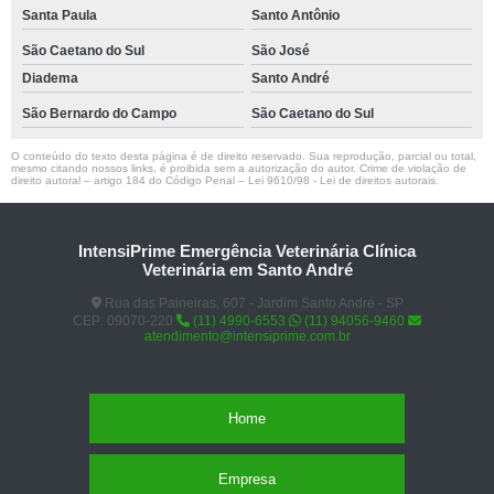
Santa Paula
Santo Antônio
São Caetano do Sul
São José
Diadema
Santo André
São Bernardo do Campo
São Caetano do Sul
O conteúdo do texto desta página é de direito reservado. Sua reprodução, parcial ou total,
mesmo citando nossos links, é proibida sem a autorização do autor. Crime de violação de
direito autoral – artigo 184 do Código Penal –
Lei 9610/98 - Lei de direitos autorais
.
IntensiPrime Emergência Veterinária Clínica
Veterinária em Santo André
Rua das Paineiras, 607 - Jardim Santo André - SP
CEP: 09070-220
(11) 4990-6553
(11) 94056-9460
atendimento@intensiprime.com.br
Home
Empresa