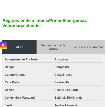
Regiões onde a IntensiPrime Emergência
Veterinária atende:
Bairros de Santo
ABC
São Caetano do Sul
André
Acampamento Anchieta
Araçaúva
Bangú
Campestre
Campo Grande
Casa Branca
Cata Preta
Centreville
Centro
Cidade São Jorge
Condomínio Maracanã
Estância Rio Grande
Jardim
Jardim Alvorada