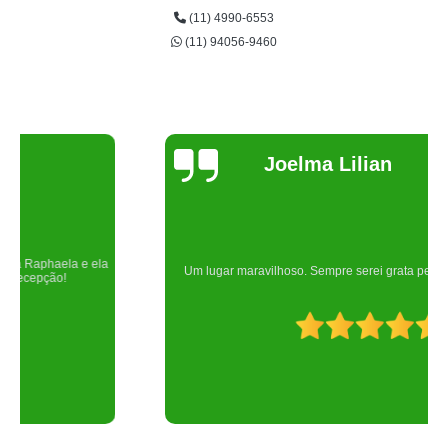
(11) 4990-6553
(11) 94056-9460
Joelma Lilian
Um lugar maravilhoso. Sempre serei grata pelo que fizeram por nós!