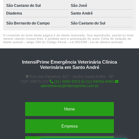
São Caetano do Sul
São José
Diadema
Santo André
São Bernardo do Campo
São Caetano do Sul
O conteúdo do texto desta página é de direito reservado. Sua reprodução, parcial ou total,
mesmo citando nossos links, é proibida sem a autorização do autor. Crime de violação de
direito autoral – artigo 184 do Código Penal –
Lei 9610/98 - Lei de direitos autorais
.
IntensiPrime Emergência Veterinária Clínica
Veterinária em Santo André
Rua das Paineiras, 607 - Jardim Santo André - SP
CEP: 09070-220
(11) 4990-6553
(11) 94056-9460
atendimento@intensiprime.com.br
Home
Empresa