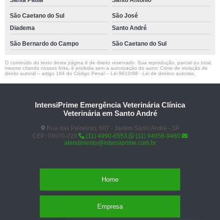
Santa Paula
Santo Antônio
São Caetano do Sul
São José
Diadema
Santo André
São Bernardo do Campo
São Caetano do Sul
O conteúdo do texto desta página é de direito reservado. Sua reprodução, parcial ou total,
mesmo citando nossos links, é proibida sem a autorização do autor. Crime de violação de
direito autoral – artigo 184 do Código Penal –
Lei 9610/98 - Lei de direitos autorais
.
IntensiPrime Emergência Veterinária Clínica
Veterinária em Santo André
Rua das Paineiras, 607 - Jardim Santo André - SP
CEP: 09070-220
(11) 4990-6553
(11) 94056-9460
atendimento@intensiprime.com.br
Home
Empresa