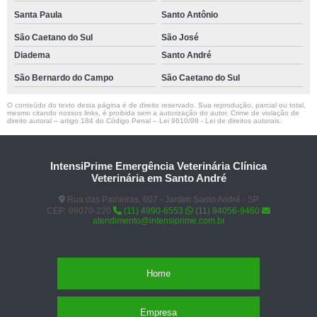
Santa Paula
Santo Antônio
São Caetano do Sul
São José
Diadema
Santo André
São Bernardo do Campo
São Caetano do Sul
O conteúdo do texto desta página é de direito reservado. Sua reprodução, parcial ou total,
mesmo citando nossos links, é proibida sem a autorização do autor. Crime de violação de
direito autoral – artigo 184 do Código Penal –
Lei 9610/98 - Lei de direitos autorais
.
IntensiPrime Emergência Veterinária Clínica
Veterinária em Santo André
Rua das Paineiras, 607 - Jardim Santo André - SP
CEP: 09070-220
(11) 4990-6553
(11) 94056-9460
atendimento@intensiprime.com.br
Home
Empresa