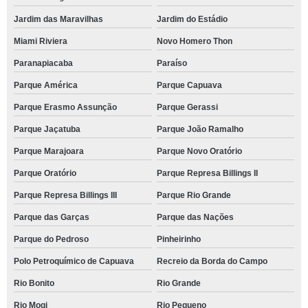
Jardim das Maravilhas
Jardim do Estádio
Miami Riviera
Novo Homero Thon
Paranapiacaba
Paraíso
Parque América
Parque Capuava
Parque Erasmo Assunção
Parque Gerassi
Parque Jaçatuba
Parque João Ramalho
Parque Marajoara
Parque Novo Oratório
Parque Oratório
Parque Represa Billings II
Parque Represa Billings III
Parque Rio Grande
Parque das Garças
Parque das Nações
Parque do Pedroso
Pinheirinho
Polo Petroquímico de Capuava
Recreio da Borda do Campo
Rio Bonito
Rio Grande
Rio Mogi
Rio Pequeno