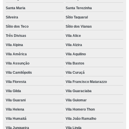
Santa Maria
Santa Terezinha
Silveira
Sítio Taquaral
Sítio dos Teco
Sítio dos Vianas
Três Divisas
Vila Alice
Vila Alpina
Vila Alzira
Vila América
Vila Aquilino
Vila Assunção
Vila Bastos
Vila Camilópolis
Vila Curuçá
Vila Floresta
Vila Francisco Matarazzo
Vila Gilda
Vila Guaraciaba
Vila Guarani
Vila Guiomar
Vila Helena
Vila Homero Thon
Vila Humaitá
Vila João Ramalho
Vila Junqueira
Vila Linda