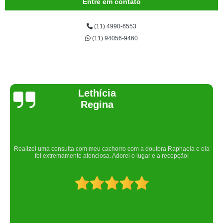
Entre em contato
(11) 4990-6553
(11) 94056-9460
Joelma Lilian
Um lugar maravilhoso. Sempre serei grata pelo que fizeram por nós!