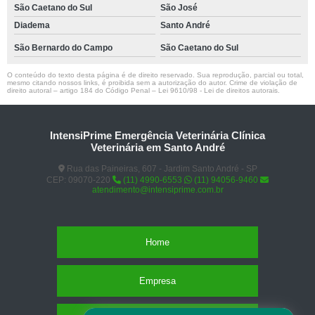
São Caetano do Sul
São José
Diadema
Santo André
São Bernardo do Campo
São Caetano do Sul
O conteúdo do texto desta página é de direito reservado. Sua reprodução, parcial ou total,
mesmo citando nossos links, é proibida sem a autorização do autor. Crime de violação de
direito autoral – artigo 184 do Código Penal –
Lei 9610/98 - Lei de direitos autorais
.
IntensiPrime Emergência Veterinária Clínica
Veterinária em Santo André
Rua das Paineiras, 607 - Jardim Santo André - SP
CEP: 09070-220
(11) 4990-6553
(11) 94056-9460
atendimento@intensiprime.com.br
Home
Empresa