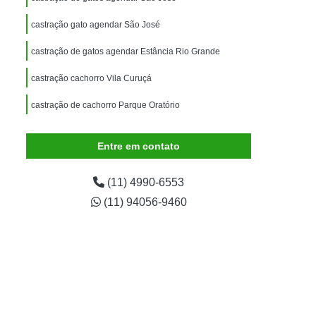
imais
Exame para Animais
castração gato agendar São José
Exame para Animais São Caetano
castração de gatos agendar Estância Rio Grande
ão Animal
Internação de Animais
ernação para Cachorro
Internação para Cães
castração cachorro Vila Curuçá
tos
Internação para Gatos
castração de cachorro Parque Oratório
rnação Uti Veterinária
Internação Veterinária
Entre em contato
Internação Veterinária São Caetano
ártaro Canino
Limpeza de Tártaro de Cães
(11) 4990-6553
Limpeza de Tártaro para Cães
(11) 94056-9460
eza Dentária Canina
Limpeza Tártaro
taro São Caetano
Tartarectomia em Animais
a em Cachorro