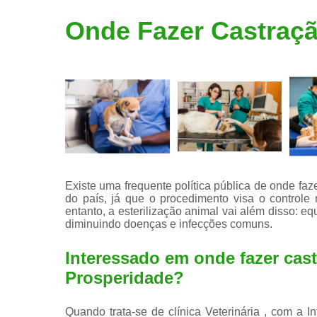
Limpeza de
Onde Fazer Castraç
tártaro
Existe uma frequente política pública de onde fa
do país, já que o procedimento visa o controle 
entanto, a esterilização animal vai além disso: e
diminuindo doenças e infecções comuns.
Interessado em onde fazer cas
Prosperidade?
Quando trata-se de clínica Veterinária , com a I