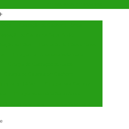
(11) 4990-6553
(11) 94056-9460
horro
Castração de Cachorro Fêmea
astração de Cachorros Santo André
tração de Cães
Castração de Cães e Gatos
tos
Cirurgia com Anestesia Veterinária
Cirurgia de Castração de Gatos
Cirurgia de Catarata em Cachorro
Limpeza de Tártaro
Cirurgia para Cachorro
ária
Cirurgia Veterinária Santo André
a 24 Horas Veterinária
Clínica Veterinária
línica Veterinária de Cães e Gatos
de
 e Gatos
Clínica Veterinária Mais Próxima