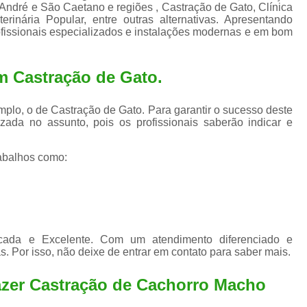
Exame de Ultrassom para An
André e São Caetano e regiões , Castração de Gato, Clínica
erinária Popular, entre outras alternativas. Apresentando
Exame para Animais Santo André
ofissionais especializados e instalações modernas e em bom
Exame para Cachorro
Internaç
m Castração de Gato.
Internação para Animais de Estimação
Int
Internação para Cães e Ga
plo, o de Castração de Gato. Para garantir o sucesso deste
Internação Semi Intensiva Veterinária
Inte
zada no assunto, pois os profissionais saberão indicar e
Internação Veterinária Santo André
abalhos como:
Limpeza de Tártaro Canina
Limpeza de T
Limpeza de Tártaro em Cachorro
Limpeza de Tártaro para Gatos
Limp
Limpeza Tártaro Santo André
Limpeza Tár
icada e Excelente. Com um atendimento diferenciado e
. Por isso, não deixe de entrar em contato para saber mais.
Tartarectomi
azer Castração de Cachorro Macho