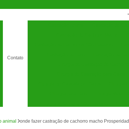
Castração Animal
Castração de Cac
Castração de Cachorro Macho
C
Castração de Cachorros São Caetano
Cas
Castração de Gato
Castração de Ga
Contato
Cirurgia de Castração de Cachorro
Cirurgia de Castração para Gatos
Cirurgia de Catarata em Gatos
Cirurgia 
Cirurgia para Gato
Cirurgia Veterin
Cirurgia Veterinária São Caetano
Clínic
Clínica Veterinária 24 Horas
C
o animal
onde fazer castração de cachorro macho Prosperida
Clínica Veterinária Especializada em Cães