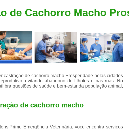
Clínica Veterinária Popular
Clínica Veteriná
ão de Cachorro Macho Pro
Clínica Veterinária Santo André
Consulta de Dermatologista para Silvestres
Consulta de Ozoniote
Consulta Médica Veterinár
Consulta Médica Veterinária para Silves
Consulta para Animais
Consulta para Animais Silvestres São C
zer castração de cachorro macho Prosperidade pelas cidades
reprodutivo, evitando abandono de filhotes e nas ruas. No
Consulta para Silvestres
Consult
quilibra questões de saúde e bem-estar da população animal,
Consulta Veterinária para Silvestres
Exame de Endoscopia Veterinária
tração de cachorro macho
Exame de Laboratório para Animais
Exame de Raio X para Animais
ntensiPrime Emergência Veterinária, você encontra serviços