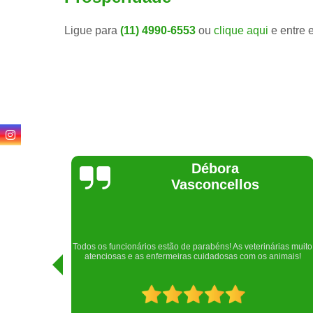
Ligue para
(11) 4990-6553
ou
clique aqui
e entre 
Débora
Vasconcellos
Realize
dos os funcionários estão de parabéns! As veterinárias muito
Raphaela e 
atenciosas e as enfermeiras cuidadosas com os animais!