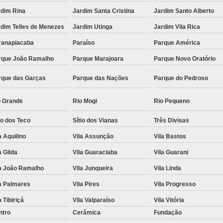
rdim Rina
Jardim Santa Cristina
Jardim Santo Alberto
rdim Telles de Menezes
Jardim Utinga
Jardim Vila Rica
ranapiacaba
Paraíso
Parque América
rque João Ramalho
Parque Marajoara
Parque Novo Oratório
rque das Garças
Parque das Nações
Parque do Pedroso
o Grande
Rio Mogi
Rio Pequeno
io dos Teco
Sítio dos Vianas
Três Divisas
a Aquilino
Vila Assunção
Vila Bastos
a Gilda
Vila Guaraciaba
Vila Guarani
la João Ramalho
Vila Junqueira
Vila Linda
a Palmares
Vila Pires
Vila Progresso
a Tibiriçá
Vila Valparaíso
Vila Vitória
ntro
Cerâmica
Fundação