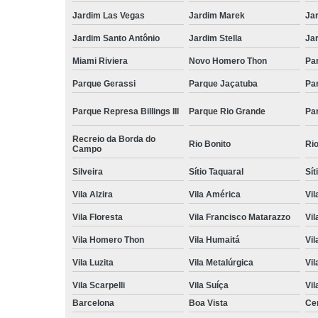
Jardim Las Vegas
Jardim Marek
Ja
Jardim Santo Antônio
Jardim Stella
Ja
Miami Riviera
Novo Homero Thon
Pa
Parque Gerassi
Parque Jaçatuba
Pa
Parque Represa Billings III
Parque Rio Grande
Pa
Recreio da Borda do
Rio Bonito
Ri
Campo
Silveira
Sítio Taquaral
Sít
Vila Alzira
Vila América
Vil
Vila Floresta
Vila Francisco Matarazzo
Vil
Vila Homero Thon
Vila Humaitá
Vi
Vila Luzita
Vila Metalúrgica
Vil
Vila Scarpelli
Vila Suíça
Vil
Barcelona
Boa Vista
Ce