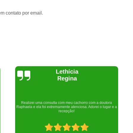
em contato por email.
Lethícia
J
Regina
i uma consulta com meu cachorro com a doutora
Um lugar maravilhoso
ela foi extremamente atenciosa. Adorei o lugar e a
recepção!