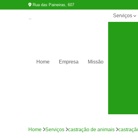
Rua das Paineiras, 607
Serviços
Castração
de animais
Cirurgia
animal
Clínicas
Home
Empresa
Missão
veterinárias
Consultas
para
animais
silvestres
Exames
para
animais
Internação
para
Home
Serviços
castração de animais
castraçã
animais