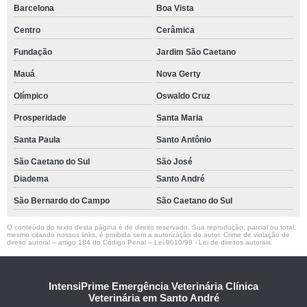
Barcelona
Boa Vista
Centro
Cerâmica
Fundação
Jardim São Caetano
Mauá
Nova Gerty
Olímpico
Oswaldo Cruz
Prosperidade
Santa Maria
Santa Paula
Santo Antônio
São Caetano do Sul
São José
Diadema
Santo André
São Bernardo do Campo
São Caetano do Sul
O conteúdo do texto desta página é de direito reservado. Sua reprodução, parcial ou total,
mesmo citando nossos links, é proibida sem a autorização do autor. Crime de violação de
direito autoral – artigo 184 do Código Penal –
Lei 9610/98 - Lei de direitos autorais
.
IntensiPrime Emergência Veterinária Clínica
Veterinária em Santo André