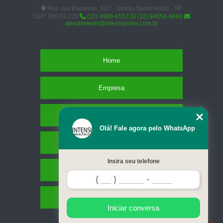
Rua das Paineiras, 607 - Jardim Santo André - SP
CEP: 09070-220
(11) 4990-6553
(11) 94056-9460
atendimento@intensiprime.com.br
Home
Empresa
Missão
Olá! Fale agora pelo WhatsApp
Serviços
Insira seu telefone
Contato
Mapa do site
Iniciar conversa