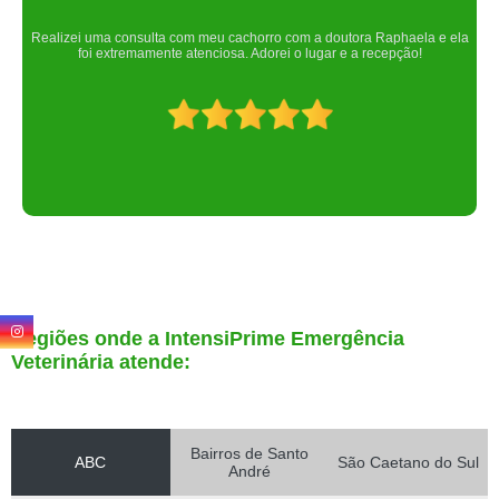
Um lugar maravilhoso. Sempre serei grata pelo que fizeram por nós!
Regiões onde a IntensiPrime Emergência
Veterinária atende:
Bairros de Santo
ABC
São Caetano do Sul
André