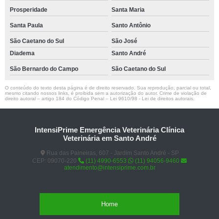
Prosperidade
Santa Maria
Santa Paula
Santo Antônio
São Caetano do Sul
São José
Diadema
Santo André
São Bernardo do Campo
São Caetano do Sul
O conteúdo do texto desta página é de direito reservado. Sua reprodução, parcial ou total,
mesmo citando nossos links, é proibida sem a autorização do autor. Crime de violação de
direito autoral – artigo 184 do Código Penal –
Lei 9610/98 - Lei de direitos autorais
.
IntensiPrime Emergência Veterinária Clínica
Veterinária em Santo André
Rua das Paineiras, 607 - Jardim Santo André - SP
CEP: 09070-220
(11) 4990-6553
(11) 94056-9460
atendimento@intensiprime.com.br
Home