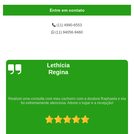
Entre em contato
(11) 4990-6553
(11) 94056-9460
Joelma Lilian
Um lugar maravilhoso. Sempre serei grata pelo que fizeram por nós!