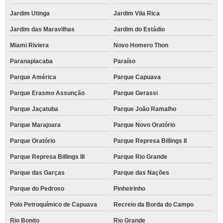
Jardim Utinga
Jardim Vila Rica
Jardim das Maravilhas
Jardim do Estádio
Miami Riviera
Novo Homero Thon
Paranapiacaba
Paraíso
Parque América
Parque Capuava
Parque Erasmo Assunção
Parque Gerassi
Parque Jaçatuba
Parque João Ramalho
Parque Marajoara
Parque Novo Oratório
Parque Oratório
Parque Represa Billings II
Parque Represa Billings III
Parque Rio Grande
Parque das Garças
Parque das Nações
Parque do Pedroso
Pinheirinho
Polo Petroquímico de Capuava
Recreio da Borda do Campo
Rio Bonito
Rio Grande