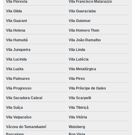
Vila Floresta
Vila Francisco Matarazzo
Vila Gilda
Vila Guaraciaba
Vila Guarani
Vila Guiomar
Vila Helena
Vila Homero Thon
Vila Humaitá
Vila João Ramalho
Vila Junqueira
Vila Linda
Vila Lucinda
Vila Lutécia
Vila Luzita
Vila Metalúrgica
Vila Palmares
Vila Pires
Vila Progresso
Vila Príncipe de Gales
Vila Sacadura Cabral
Vila Scarpelli
Vila Suíça
Vila Tibiriçá
Vila Valparaíso
Vila Vitória
Várzea do Tamanduateí
Waisberg
Barcelona
Boa Vista