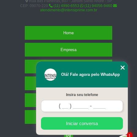
Rua das Paineiras, 607 - Jardim Santo André - SP
CEP: 09070-220
(11) 4990-6553
(11) 94056-9460
atendimento@intensiprime.com.br
Home
Empresa
Missão
Olá! Fale agora pelo WhatsApp
Serviços
Insira seu telefone
Contato
Mapa do site
Iniciar conversa
1