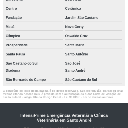
Centro
Cerâmica
Fundação
Jardim São Caetano
Mauá
Nova Gerty
Olímpico
Oswaldo Cruz
Prosperidade
Santa Maria
Santa Paula
Santo Antônio
São Caetano do Sul
São José
Diadema
Santo André
São Bernardo do Campo
São Caetano do Sul
O conteúdo do texto desta página é de direito reservado. Sua reprodução, parcial ou total,
mesmo citando nossos links, é proibida sem a autorização do autor. Crime de violação de
direito autoral – artigo 184 do Código Penal –
Lei 9610/98 - Lei de direitos autorais
.
IntensiPrime Emergência Veterinária Clínica
Veterinária em Santo André