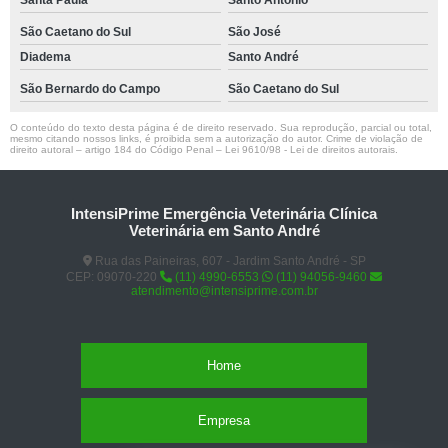
Santa Paula
Santo Antônio
São Caetano do Sul
São José
Diadema
Santo André
São Bernardo do Campo
São Caetano do Sul
O conteúdo do texto desta página é de direito reservado. Sua reprodução, parcial ou total,
mesmo citando nossos links, é proibida sem a autorização do autor. Crime de violação de
direito autoral – artigo 184 do Código Penal –
Lei 9610/98 - Lei de direitos autorais
.
IntensiPrime Emergência Veterinária Clínica
Veterinária em Santo André
Rua das Paineiras, 607 - Jardim Santo André - SP
CEP: 09070-220
(11) 4990-6553
(11) 94056-9460
atendimento@intensiprime.com.br
Home
Empresa