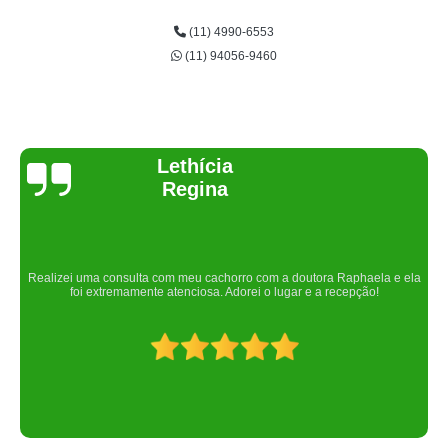
(11) 4990-6553
(11) 94056-9460
Joelma Lilian
Um lugar maravilhoso. Sempre serei grata pelo que fizeram por nós!