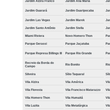
Jardim Alzira Franco
Jardim Ana Maria
Jar
Jardim Guarará
Jardim Guaripocaba
Ja
Jardim Las Vegas
Jardim Marek
Ja
Jardim Santo Antônio
Jardim Stella
Ja
Miami Riviera
Novo Homero Thon
Pa
Parque Gerassi
Parque Jaçatuba
Pa
Parque Represa Billings III
Parque Rio Grande
Pa
Recreio da Borda do
Rio Bonito
Ri
Campo
Silveira
Sítio Taquaral
Sít
Vila Alzira
Vila América
Vil
Vila Floresta
Vila Francisco Matarazzo
Vil
Vila Homero Thon
Vila Humaitá
Vi
Vila Luzita
Vila Metalúrgica
Vil