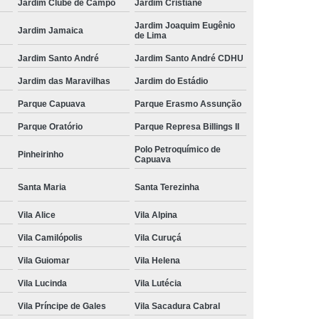
Jardim Clube de Campo
Jardim Cristiane
Jardim Joaquim Eugênio
Jardim Jamaica
de Lima
Jardim Santo André
Jardim Santo André CDHU
Jardim das Maravilhas
Jardim do Estádio
Parque Capuava
Parque Erasmo Assunção
Parque Oratório
Parque Represa Billings II
Polo Petroquímico de
Pinheirinho
Capuava
Santa Maria
Santa Terezinha
Vila Alice
Vila Alpina
Vila Camilópolis
Vila Curuçá
Vila Guiomar
Vila Helena
Vila Lucinda
Vila Lutécia
Vila Príncipe de Gales
Vila Sacadura Cabral