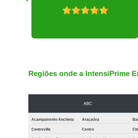
Regiões onde a IntensiPrime E
ABC
Acampamento Anchieta
Araçaúva
Ba
Centreville
Centro
Ci