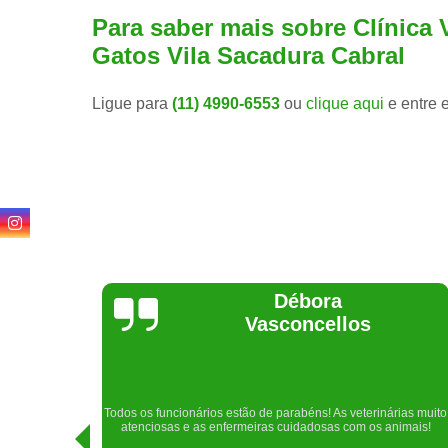
Para saber mais sobre Clínica 
Gatos Vila Sacadura Cabral
Ligue para
(11) 4990-6553
ou
clique aqui
e entre 
Lethícia
Regina
Realizei uma consulta com meu cachorro com a doutora
rias muito
Raphaela e ela foi extremamente atenciosa. Adorei o lugar e a
imais!
recepção!