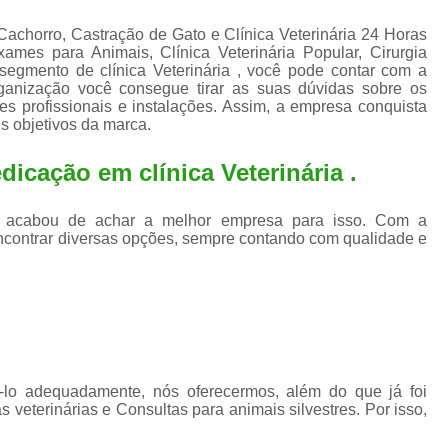
Exame de Ultrassom para An
 Cachorro, Castração de Gato e Clínica Veterinária 24 Horas
Exame para Animais Santo André
es para Animais, Clínica Veterinária Popular, Cirurgia
 segmento de clínica Veterinária , você pode contar com a
Exame para Cachorro
Internaç
ganização você consegue tirar as suas dúvidas sobre os
s profissionais e instalações. Assim, a empresa conquista
Internação para Animais de Estimação
Int
s objetivos da marca.
Internação para Cães e Ga
icação em clínica Veterinária .
Internação Semi Intensiva Veterinária
Inte
Internação Veterinária Santo André
a , acabou de achar a melhor empresa para isso. Com a
ncontrar diversas opções, sempre contando com qualidade e
Limpeza de Tártaro Canina
Limpeza de T
Limpeza de Tártaro em Cachorro
Limpeza de Tártaro para Gatos
Limp
Limpeza Tártaro Santo André
Limpeza Tár
Tartarectomi
ê-lo adequadamente, nós oferecermos, além do que já foi
s veterinárias e Consultas para animais silvestres. Por isso,