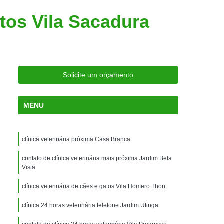
ria Próxima
Clínica Veterinária Próximo a Mim
atos Vila Sacadura
Clínica Veterinária São Caetano
Consulta de Ortopedia para Animais Silvestres
rapia para Silvestres
ia para Animais Silvestres
Solicite um orçamento
tres
Consulta para Animais Silvestres
MENU
 Silvestres Santo André
aetano
Consulta para Animal Silvestre
clínica veterinária próxima Casa Branca
a Veterinária para Animais Silvestres
contato de clínica veterinária mais próxima Jardim Bela
Exame de Eletrocardiograma Veterinário
Vista
Exame de Imagem para Animais
clínica veterinária de cães e gatos Vila Homero Thon
Exame de Radiologia para Animais
clínica 24 horas veterinária telefone Jardim Utinga
Exame de Sangue para Animais