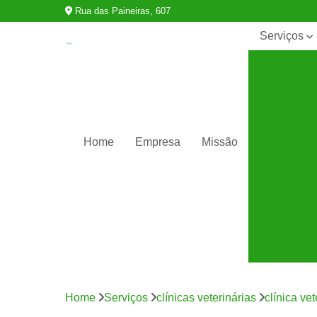
Rua das Paineiras, 607
Serviços
Castração
de animais
Cirurgia
animal
Clínicas
Home
Empresa
Missão
veterinárias
Consultas
para
animais
silvestres
Exames
para
animais
Internação
para
Home
Serviços
clínicas veterinárias
clínica vet
animais