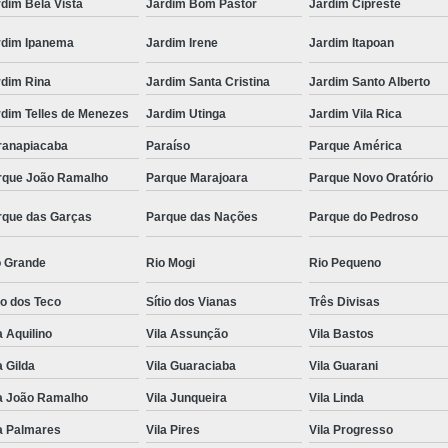
dim Bela Vista
Jardim Bom Pastor
Jardim Cipreste
rdim Ipanema
Jardim Irene
Jardim Itapoan
rdim Rina
Jardim Santa Cristina
Jardim Santo Alberto
rdim Telles de Menezes
Jardim Utinga
Jardim Vila Rica
ranapiacaba
Paraíso
Parque América
rque João Ramalho
Parque Marajoara
Parque Novo Oratório
rque das Garças
Parque das Nações
Parque do Pedroso
o Grande
Rio Mogi
Rio Pequeno
io dos Teco
Sítio dos Vianas
Três Divisas
a Aquilino
Vila Assunção
Vila Bastos
a Gilda
Vila Guaraciaba
Vila Guarani
la João Ramalho
Vila Junqueira
Vila Linda
a Palmares
Vila Pires
Vila Progresso