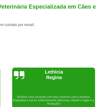
Veterinária Especializada em Cães e
em contato por email.
Joelma Lilian
Um lugar maravilhoso. Sempre serei grata pelo que fizeram por
nós!