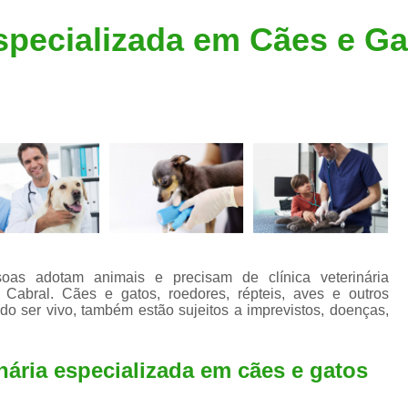
Clínica Veterinária Popular
Clínica Veteriná
Especializada em Cães e G
Clínica Veterinária Santo André
Consulta de Dermatologista para Silvestres
Consulta de Ozoniote
Consulta Médica Veterinár
Consulta Médica Veterinária para Silves
Consulta para Animais
Consulta para Animais Silvestres São C
Consulta para Silvestres
Consult
as adotam animais e precisam de clínica veterinária
Consulta Veterinária para Silvestres
Cabral. Cães e gatos, roedores, répteis, aves e outros
o ser vivo, também estão sujeitos a imprevistos, doenças,
Exame de Endoscopia Veterinária
Exame de Laboratório para Animais
inária especializada em cães e gatos
Exame de Raio X para Animais