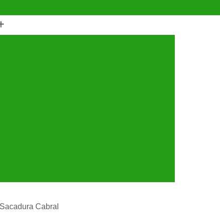
(11) 4990-6553
(11) 94056-9460
horro
Castração de Cachorro Fêmea
astração de Cachorros Santo André
tração de Cães
Castração de Cães e Gatos
tos
Cirurgia com Anestesia Veterinária
Cirurgia de Castração de Gatos
Cirurgia de Catarata em Cachorro
Limpeza de Tártaro
Cirurgia para Cachorro
ária
Cirurgia Veterinária Santo André
a 24 Horas Veterinária
Clínica Veterinária
línica Veterinária de Cães e Gatos
a Sacadura Cabral
 e Gatos
Clínica Veterinária Mais Próxima