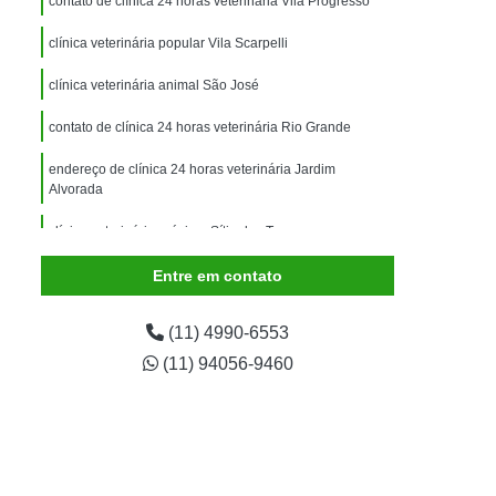
contato de clínica 24 horas veterinária Vila Progresso
imais
Exame para Animais
clínica veterinária popular Vila Scarpelli
Exame para Animais São Caetano
ão Animal
Internação de Animais
clínica veterinária animal São José
ernação para Cachorro
Internação para Cães
contato de clínica 24 horas veterinária Rio Grande
tos
Internação para Gatos
endereço de clínica 24 horas veterinária Jardim
Alvorada
rnação Uti Veterinária
Internação Veterinária
clínica veterinária próxima Sítio dos Teco
Internação Veterinária São Caetano
ártaro Canino
Limpeza de Tártaro de Cães
Entre em contato
Limpeza de Tártaro para Cães
(11) 4990-6553
eza Dentária Canina
Limpeza Tártaro
(11) 94056-9460
taro São Caetano
Tartarectomia em Animais
a em Cachorro