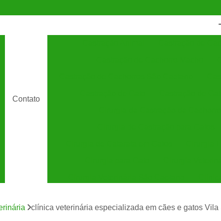
Castração Animal
Castração de Cac
Castração de Cachorro Macho
C
Castração de Cachorros São Caetano
Cas
Castração de Gato
Castração de Ga
Contato
Cirurgia de Castração de Cachorro
Cirurgia de Castração para Gatos
Cirurgia de Catarata em Gatos
Cirurgia 
Cirurgia para Gato
Cirurgia Veterin
Cirurgia Veterinária São Caetano
Clínic
Clínica Veterinária 24 Horas
C
erinária
clínica veterinária especializada em cães e gatos Vil
Clínica Veterinária Especializada em Cães