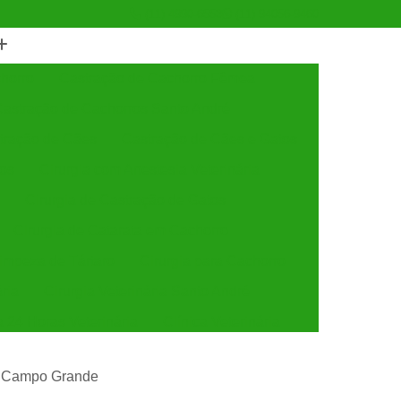
(11) 4990-6553
(11) 94056-9460
horro
Castração de Cachorro Fêmea
astração de Cachorros Santo André
tração de Cães
Castração de Cães e Gatos
tos
Cirurgia com Anestesia Veterinária
Cirurgia de Castração de Gatos
Cirurgia de Catarata em Cachorro
Limpeza de Tártaro
Cirurgia para Cachorro
ária
Cirurgia Veterinária Santo André
a 24 Horas Veterinária
Clínica Veterinária
línica Veterinária de Cães e Gatos
ia Campo Grande
 e Gatos
Clínica Veterinária Mais Próxima