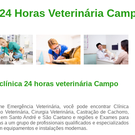
Clínica Veterinária Popular
Clínica Veteriná
 24 Horas Veterinária Cam
Clínica Veterinária Santo André
Consulta de Dermatologista para Silvestres
Consulta de Ozoniote
Consulta Médica Veterinár
Consulta Médica Veterinária para Silves
Consulta para Animais
Consulta para Animais Silvestres São C
clínica 24 horas veterinária Campo
Consulta para Silvestres
Consult
Consulta Veterinária para Silvestres
ime Emergência Veterinária, você pode encontrar Clínica
Exame de Endoscopia Veterinária
ão Veterinária, Cirurgia Veterinária, Castração de Cachorro,
Exame de Laboratório para Animais
as em Santo André e São Caetano e regiões e Exames para
as a um grupo de profissionais qualificados e especializados
Exame de Raio X para Animais
em equipamentos e instalações modernas.