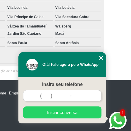
Vila Lucinda
Vila Lutécia
Vila Príncipe de Gales
Vila Sacadura Cabral
Várzea do Tamanduateí
Waisberg
Jardim São Caetano
Mauá
Santa Paula
Santo Antônio
São Caetano do Sul
Olá! Fale agora pelo WhatsApp
ação de direito autoral – artigo 184 do Código Penal –
Lei 9610/98 - Lei de
Insira seu telefone
ome
Empresa
Missão
Serviços
Contato
Mapa do site
Iniciar conversa
1