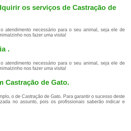
Exame de Ultrassom para An
dquirir os serviços de
Castração de
Exame para Animais Santo André
Exame para Cachorro
Internaç
 o atendimento necessário para o seu animal, seja ele de
Internação para Animais de Estimação
Int
nimalzinho nos fazer uma visita!
Internação para Cães e Ga
a .
Internação Semi Intensiva Veterinária
Inte
Internação Veterinária Santo André
 o atendimento necessário para o seu animal, seja ele de
nimalzinho nos fazer uma visita!
Limpeza de Tártaro Canina
Limpeza de T
m Castração de Gato.
Limpeza de Tártaro em Cachorro
Limpeza de Tártaro para Gatos
Limp
plo, o de Castração de Gato. Para garantir o sucesso deste
zada no assunto, pois os profissionais saberão indicar e
Limpeza Tártaro Santo André
Limpeza Tár
Tartarectomi