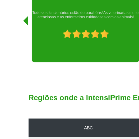
Realizei uma consulta com meu cachorro com a doutora
rias muito
Raphaela e ela foi extremamente atenciosa. Adorei o lugar e a
imais!
recepção!
Regiões onde a IntensiPrime E
ABC