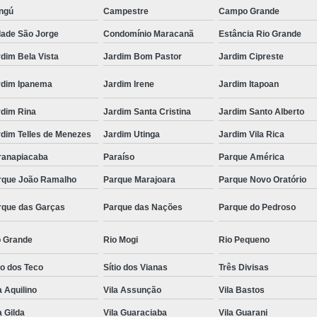
ngú
Campestre
Campo Grande
dade São Jorge
Condomínio Maracanã
Estância Rio Grande
dim Bela Vista
Jardim Bom Pastor
Jardim Cipreste
rdim Ipanema
Jardim Irene
Jardim Itapoan
rdim Rina
Jardim Santa Cristina
Jardim Santo Alberto
rdim Telles de Menezes
Jardim Utinga
Jardim Vila Rica
ranapiacaba
Paraíso
Parque América
rque João Ramalho
Parque Marajoara
Parque Novo Oratório
rque das Garças
Parque das Nações
Parque do Pedroso
o Grande
Rio Mogi
Rio Pequeno
io dos Teco
Sítio dos Vianas
Três Divisas
a Aquilino
Vila Assunção
Vila Bastos
a Gilda
Vila Guaraciaba
Vila Guarani