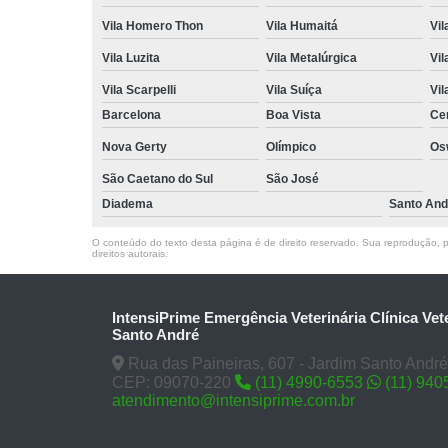
Vila Homero Thon
Vila Humaitá
Vi
Vila Luzita
Vila Metalúrgica
Vil
Vila Scarpelli
Vila Suíça
Vil
Barcelona
Boa Vista
Ce
Nova Gerty
Olímpico
Os
São Caetano do Sul
São José
Diadema
Santo And
O conteúdo do texto desta página é de direito reservado. Sua reprodução, pa
direitos autorais
.
IntensiPrime Emergência Veterinária Clínica Vet
Santo André
Rua das Paineiras, 607 - Jardim Santo André
CEP: 09070-220
(11) 4990-6553
(11) 940
atendimento@intensiprime.com.br