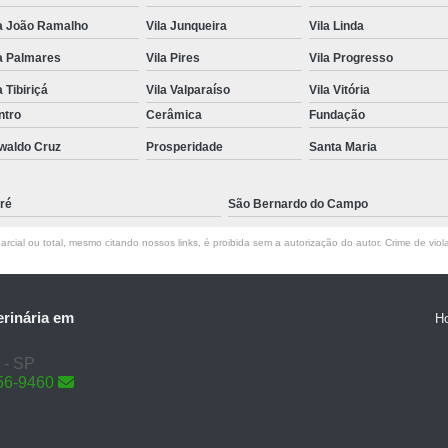
la João Ramalho
Vila Junqueira
Vila Linda
a Palmares
Vila Pires
Vila Progresso
a Tibiriçá
Vila Valparaíso
Vila Vitória
ntro
Cerâmica
Fundação
waldo Cruz
Prosperidade
Santa Maria
ré
São Bernardo do Campo
rcial ou total, mesmo citando nossos links, é proibida sem a autorização do autor. Crime de viol
erinária em
H
 - SP
56-9460