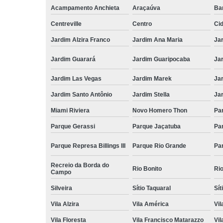
Acampamento Anchieta
Araçaúva
Ba
Centreville
Centro
Ci
Jardim Alzira Franco
Jardim Ana Maria
Jar
Jardim Guarará
Jardim Guaripocaba
Ja
Jardim Las Vegas
Jardim Marek
Ja
Jardim Santo Antônio
Jardim Stella
Ja
Miami Riviera
Novo Homero Thon
Pa
Parque Gerassi
Parque Jaçatuba
Pa
Parque Represa Billings III
Parque Rio Grande
Pa
Recreio da Borda do
Rio Bonito
Ri
Campo
Silveira
Sítio Taquaral
Sít
Vila Alzira
Vila América
Vil
Vila Floresta
Vila Francisco Matarazzo
Vil