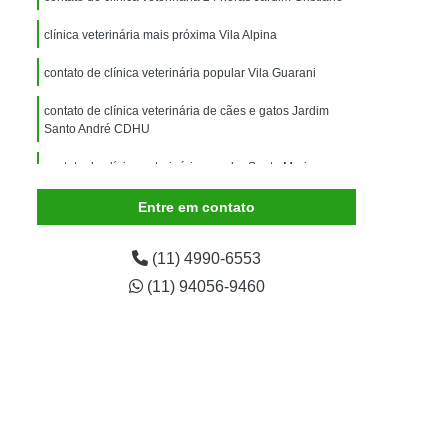
imais
Exame para Animais
clínica veterinária mais próxima Vila Alpina
Exame para Animais São Caetano
contato de clínica veterinária popular Vila Guarani
ão Animal
Internação de Animais
ernação para Cachorro
Internação para Cães
contato de clínica veterinária de cães e gatos Jardim
Santo André CDHU
tos
Internação para Gatos
contato de clínica veterinária popular Santa Maria
rnação Uti Veterinária
Internação Veterinária
Entre em contato
Internação Veterinária São Caetano
ártaro Canino
Limpeza de Tártaro de Cães
(11) 4990-6553
Limpeza de Tártaro para Cães
(11) 94056-9460
eza Dentária Canina
Limpeza Tártaro
taro São Caetano
Tartarectomia em Animais
a em Cachorro