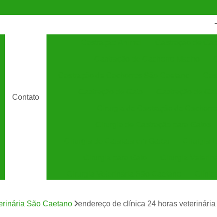
Castração Animal
Castração de Cac
Castração de Cachorro Macho
C
Castração de Cachorros São Caetano
Cas
Castração de Gato
Castração de Ga
Contato
Cirurgia de Castração de Cachorro
Cirurgia de Castração para Gatos
Cirurgia de Catarata em Gatos
Cirurgia 
Cirurgia para Gato
Cirurgia Veterin
Cirurgia Veterinária São Caetano
Clínic
Clínica Veterinária 24 Horas
C
terinária São Caetano
endereço de clínica 24 horas veterinár
Clínica Veterinária Especializada em Cães