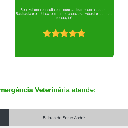
Um lugar maravilhoso. Sempre serei grata pelo que fizeram por
nós!
mergência Veterinária atende:
Bairros de Santo André