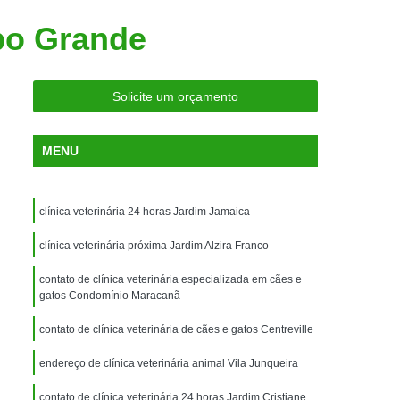
ria Próxima
Clínica Veterinária Próximo a Mim
po Grande
Clínica Veterinária São Caetano
Consulta de Ortopedia para Animais Silvestres
Solicite um orçamento
rapia para Silvestres
ia para Animais Silvestres
MENU
tres
Consulta para Animais Silvestres
 Silvestres Santo André
clínica veterinária 24 horas Jardim Jamaica
aetano
Consulta para Animal Silvestre
clínica veterinária próxima Jardim Alzira Franco
a Veterinária para Animais Silvestres
contato de clínica veterinária especializada em cães e
Exame de Eletrocardiograma Veterinário
gatos Condomínio Maracanã
Exame de Imagem para Animais
contato de clínica veterinária de cães e gatos Centreville
Exame de Radiologia para Animais
endereço de clínica veterinária animal Vila Junqueira
Exame de Sangue para Animais
contato de clínica veterinária 24 horas Jardim Cristiane