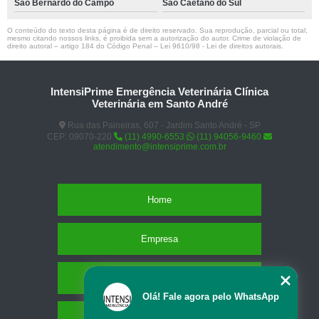
São Bernardo do Campo
São Caetano do Sul
O conteúdo do texto desta página é de direito reservado. Sua reprodução, parcial ou total,
mesmo citando nossos links, é proibida sem a autorização do autor. Crime de violação de
direito autoral – artigo 184 do Código Penal –
Lei 9610/98 - Lei de direitos autorais
.
IntensiPrime Emergência Veterinária Clínica
Veterinária em Santo André
Rua das Paineiras, 607 - Jardim Santo André - SP
CEP: 09070-220
(11) 4990-6553
(11) 94056-9460
atendimento@intensiprime.com.br
Home
Empresa
Missão
Olá! Fale agora pelo WhatsApp
Serviços