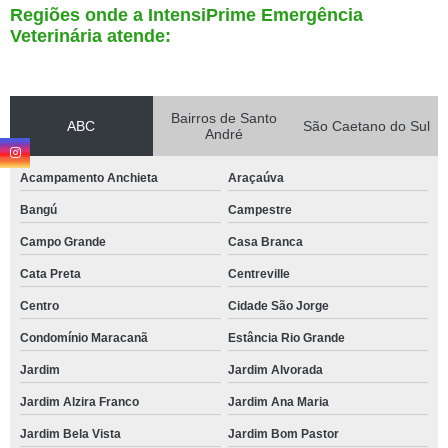
Regiões onde a IntensiPrime Emergência
Veterinária atende:
Bairros de Santo
ABC
São Caetano do Sul
André
Acampamento Anchieta
Araçaúva
Bangú
Campestre
Campo Grande
Casa Branca
Cata Preta
Centreville
Centro
Cidade São Jorge
Condomínio Maracanã
Estância Rio Grande
Jardim
Jardim Alvorada
Jardim Alzira Franco
Jardim Ana Maria
Jardim Bela Vista
Jardim Bom Pastor