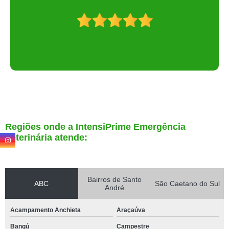
Regiões onde a IntensiPrime Emergência
Veterinária atende:
Bairros de Santo
ABC
São Caetano do Sul
André
Acampamento Anchieta
Araçaúva
Bangú
Campestre