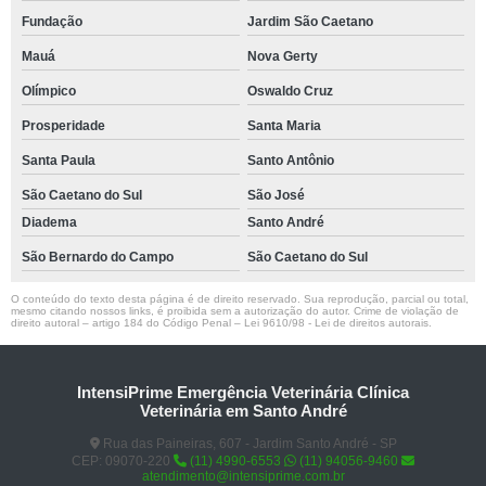
Fundação
Jardim São Caetano
Mauá
Nova Gerty
Olímpico
Oswaldo Cruz
Prosperidade
Santa Maria
Santa Paula
Santo Antônio
São Caetano do Sul
São José
Diadema
Santo André
São Bernardo do Campo
São Caetano do Sul
O conteúdo do texto desta página é de direito reservado. Sua reprodução, parcial ou total,
mesmo citando nossos links, é proibida sem a autorização do autor. Crime de violação de
direito autoral – artigo 184 do Código Penal –
Lei 9610/98 - Lei de direitos autorais
.
IntensiPrime Emergência Veterinária Clínica
Veterinária em Santo André
Rua das Paineiras, 607 - Jardim Santo André - SP
CEP: 09070-220
(11) 4990-6553
(11) 94056-9460
atendimento@intensiprime.com.br