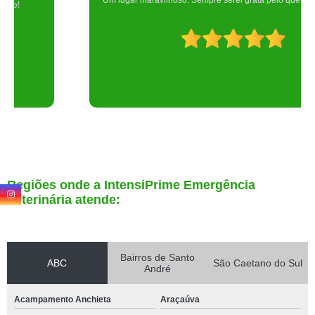
Um lugar maravilhoso. Sempre serei grata pelo que fizeram por nós!
Regiões onde a IntensiPrime Emergência
Veterinária atende:
Bairros de Santo
ABC
São Caetano do Sul
André
Acampamento Anchieta
Araçaúva