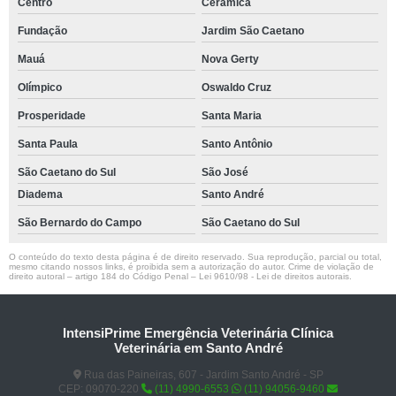
Centro
Cerâmica
Fundação
Jardim São Caetano
Mauá
Nova Gerty
Olímpico
Oswaldo Cruz
Prosperidade
Santa Maria
Santa Paula
Santo Antônio
São Caetano do Sul
São José
Diadema
Santo André
São Bernardo do Campo
São Caetano do Sul
O conteúdo do texto desta página é de direito reservado. Sua reprodução, parcial ou total,
mesmo citando nossos links, é proibida sem a autorização do autor. Crime de violação de
direito autoral – artigo 184 do Código Penal –
Lei 9610/98 - Lei de direitos autorais
.
IntensiPrime Emergência Veterinária Clínica
Veterinária em Santo André
Rua das Paineiras, 607 - Jardim Santo André - SP
CEP: 09070-220
(11) 4990-6553
(11) 94056-9460