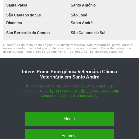
Santa Paula
Santo Antônio
São Caetano do Sul
São José
Diadema
Santo André
São Bernardo do Campo
São Caetano do Sul
O conteúdo do texto desta página é de direito reservado. Sua reprodução, parcial ou total,
mesmo citando nossos links, é proibida sem a autorização do autor. Crime de violação de
direito autoral – artigo 184 do Código Penal –
Lei 9610/98 - Lei de direitos autorais
.
IntensiPrime Emergência Veterinária Clínica
Veterinária em Santo André
Rua das Paineiras, 607 - Jardim Santo André - SP
CEP: 09070-220
(11) 4990-6553
(11) 94056-9460
atendimento@intensiprime.com.br
Home
Empresa