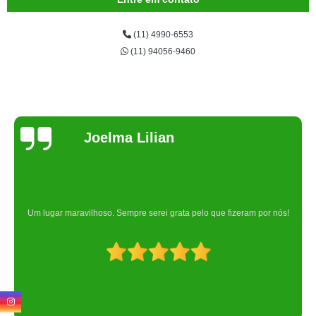
(11) 4990-6553
(11) 94056-9460
Joelma Lilian
Um lugar maravilhoso. Sempre serei grata pelo que fizeram por nós!