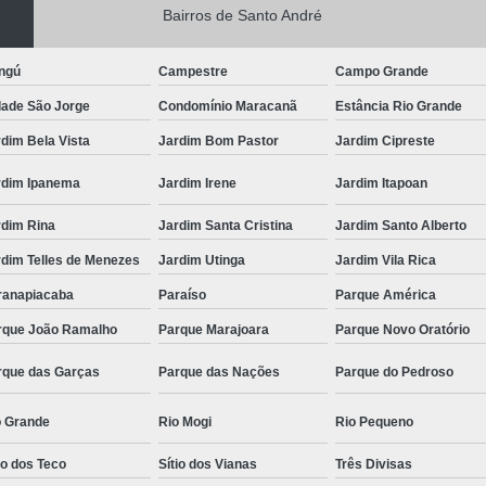
Bairros de Santo André
ngú
Campestre
Campo Grande
dade São Jorge
Condomínio Maracanã
Estância Rio Grande
dim Bela Vista
Jardim Bom Pastor
Jardim Cipreste
rdim Ipanema
Jardim Irene
Jardim Itapoan
rdim Rina
Jardim Santa Cristina
Jardim Santo Alberto
rdim Telles de Menezes
Jardim Utinga
Jardim Vila Rica
ranapiacaba
Paraíso
Parque América
rque João Ramalho
Parque Marajoara
Parque Novo Oratório
rque das Garças
Parque das Nações
Parque do Pedroso
o Grande
Rio Mogi
Rio Pequeno
io dos Teco
Sítio dos Vianas
Três Divisas