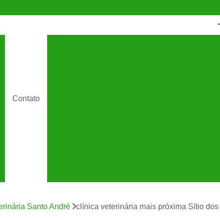
Castração Animal
Castração de Cac
Castração de Cachorro Macho
C
Castração de Cachorros São Caetano
Cas
Castração de Gato
Castração de Ga
Contato
Cirurgia de Castração de Cachorro
Cirurgia de Castração para Gatos
Cirurgia de Catarata em Gatos
Cirurgia 
Cirurgia para Gato
Cirurgia Veterin
Cirurgia Veterinária São Caetano
Clínic
Clínica Veterinária 24 Horas
C
terinária Santo André
clínica veterinária mais próxima Sítio do
Clínica Veterinária Especializada em Cães