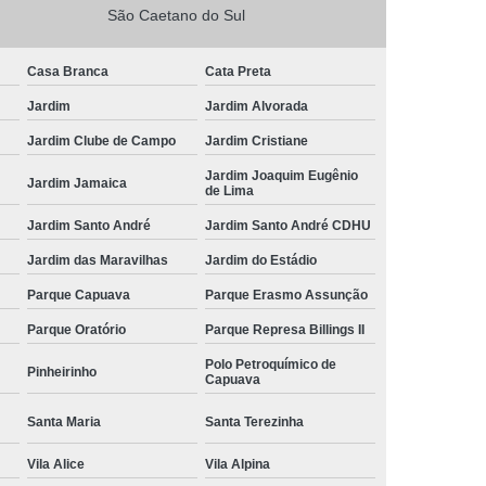
São Caetano do Sul
Casa Branca
Cata Preta
Jardim
Jardim Alvorada
Jardim Clube de Campo
Jardim Cristiane
Jardim Joaquim Eugênio
Jardim Jamaica
de Lima
Jardim Santo André
Jardim Santo André CDHU
Jardim das Maravilhas
Jardim do Estádio
Parque Capuava
Parque Erasmo Assunção
Parque Oratório
Parque Represa Billings II
Polo Petroquímico de
Pinheirinho
Capuava
Santa Maria
Santa Terezinha
Vila Alice
Vila Alpina