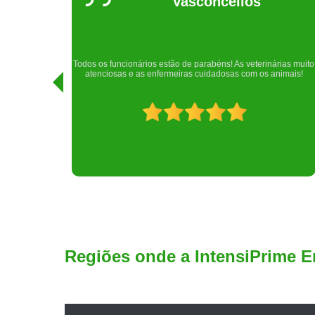
Regina
Realizei uma consulta com meu cachorro com a doutora
rias muito
Raphaela e ela foi extremamente atenciosa. Adorei o lugar e a
imais!
recepção!
Regiões onde a IntensiPrime E