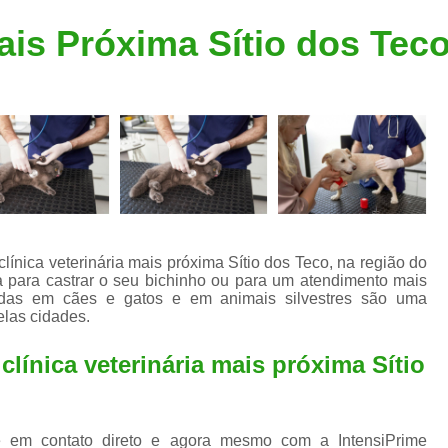
Clínica Veterinária Popular
Clínica Veteriná
Mais Próxima Sítio dos Tec
Clínica Veterinária Santo André
Consulta de Dermatologista para Silvestres
Consulta de Ozoniote
Consulta Médica Veterinár
Consulta Médica Veterinária para Silves
Consulta para Animais
Consulta para Animais Silvestres São C
ínica veterinária mais próxima Sítio dos Teco, na região do
 para castrar o seu bichinho ou para um atendimento mais
Consulta para Silvestres
Consult
zadas em cães e gatos e em animais silvestres são uma
elas cidades.
Consulta Veterinária para Silvestres
Exame de Endoscopia Veterinária
línica veterinária mais próxima Sítio
Exame de Laboratório para Animais
Exame de Raio X para Animais
 em contato direto e agora mesmo com a IntensiPrime