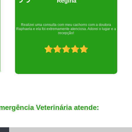
Um lugar maravilhoso. Sempre serei grata pelo que fizeram por
nós!
mergência Veterinária atende: