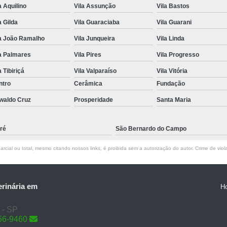
a Aquilino
Vila Assunção
Vila Bastos
a Gilda
Vila Guaraciaba
Vila Guarani
la João Ramalho
Vila Junqueira
Vila Linda
a Palmares
Vila Pires
Vila Progresso
a Tibiriçá
Vila Valparaíso
Vila Vitória
ntro
Cerâmica
Fundação
waldo Cruz
Prosperidade
Santa Maria
ré
São Bernardo do Campo
rcial ou total, mesmo citando nossos links, é proibida sem a autorização do autor. Crime de viol
erinária em
H
 - SP
56-9460