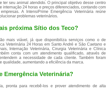
Exame de Ultrassom para An
 ter seu animal atendido. O principal objetivo desse centro
de internação 24 horas e preços diferenciados, contando com
Exame para Animais Santo André
 empresas. A IntensiPrime Emergência Veterinária reúne
olucionar problemas veterinários.
Exame para Cachorro
Internaç
ais próxima Sítio dos Teco?
Internação para Animais de Estimação
Int
Internação para Cães e Ga
ão mais viável, já que disponibiliza serviços como o de
Internação Semi Intensiva Veterinária
Inte
nica Veterinária 24 Horas em Santo André e São Caetano e
is, Internação Veterinária, Cirurgia Veterinária e Clínica
Internação Veterinária Santo André
ambém conta com um atendimento qualificado, através de
e entendem a necessidade de cada cliente. Também foram
Limpeza de Tártaro Canina
Limpeza de T
de qualidade, aumentando a eficiência da marca.
Limpeza de Tártaro em Cachorro
e Emergência Veterinária?
Limpeza de Tártaro para Gatos
Limp
a, pronta para recebê-los e prover atendimento de alta
Limpeza Tártaro Santo André
Limpeza Tár
Tartarectomi