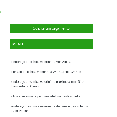
ria Próxima
Clínica Veterinária Próximo a Mim
o
Clínica Veterinária São Caetano
Consulta de Ortopedia para Animais Silvestres
Solicite um orçamento
rapia para Silvestres
ia para Animais Silvestres
MENU
tres
Consulta para Animais Silvestres
 Silvestres Santo André
endereço de clínica veterinária Vila Alpina
aetano
Consulta para Animal Silvestre
contato de clínica veterinária 24h Campo Grande
a Veterinária para Animais Silvestres
endereço de clínica veterinária próximo a mim São
Exame de Eletrocardiograma Veterinário
Bernardo do Campo
Exame de Imagem para Animais
clínica veterinária próxima telefone Jardim Stella
Exame de Radiologia para Animais
endereço de clínica veterinária de cães e gatos Jardim
Exame de Sangue para Animais
Bom Pastor