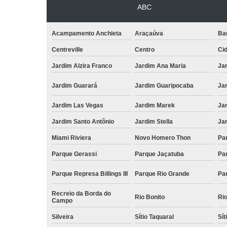
ABC
Acampamento Anchieta
Araçaúva
Ba
Centreville
Centro
Ci
Jardim Alzira Franco
Jardim Ana Maria
Jar
Jardim Guarará
Jardim Guaripocaba
Ja
Jardim Las Vegas
Jardim Marek
Ja
Jardim Santo Antônio
Jardim Stella
Ja
Miami Riviera
Novo Homero Thon
Pa
Parque Gerassi
Parque Jaçatuba
Pa
Parque Represa Billings III
Parque Rio Grande
Pa
Recreio da Borda do
Rio Bonito
Ri
Campo
Silveira
Sítio Taquaral
Sít