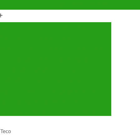
(11) 4990-6553
(11) 94056-9460
horro
Castração de Cachorro Fêmea
astração de Cachorros Santo André
tração de Cães
Castração de Cães e Gatos
tos
Cirurgia com Anestesia Veterinária
Cirurgia de Castração de Gatos
Cirurgia de Catarata em Cachorro
Limpeza de Tártaro
Cirurgia para Cachorro
ária
Cirurgia Veterinária Santo André
a 24 Horas Veterinária
Clínica Veterinária
línica Veterinária de Cães e Gatos
s Teco
 e Gatos
Clínica Veterinária Mais Próxima