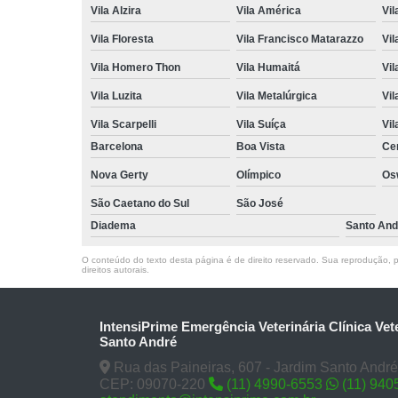
Vila Alzira
Vila América
Vil
Vila Floresta
Vila Francisco Matarazzo
Vil
Vila Homero Thon
Vila Humaitá
Vi
Vila Luzita
Vila Metalúrgica
Vil
Vila Scarpelli
Vila Suíça
Vil
Barcelona
Boa Vista
Ce
Nova Gerty
Olímpico
Os
São Caetano do Sul
São José
Diadema
Santo And
O conteúdo do texto desta página é de direito reservado. Sua reprodução, pa
direitos autorais
.
IntensiPrime Emergência Veterinária Clínica Vet
Santo André
Rua das Paineiras, 607 - Jardim Santo André
CEP: 09070-220
(11) 4990-6553
(11) 940