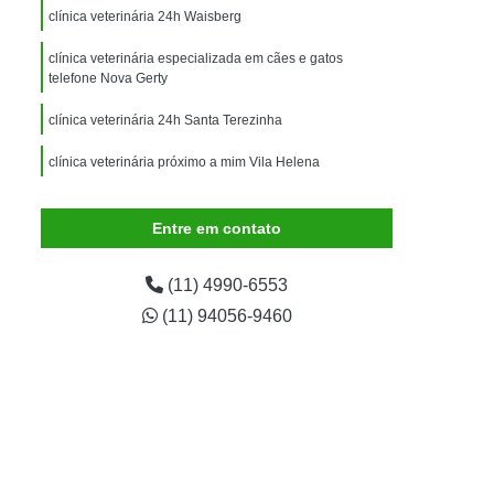
imais
Exame para Animais
clínica veterinária 24h Waisberg
Exame para Animais São Caetano
clínica veterinária especializada em cães e gatos
telefone Nova Gerty
ão Animal
Internação de Animais
ernação para Cachorro
Internação para Cães
clínica veterinária 24h Santa Terezinha
tos
Internação para Gatos
clínica veterinária próximo a mim Vila Helena
rnação Uti Veterinária
Internação Veterinária
endereço de clínica 24 horas veterinária Paranapiacaba
Entre em contato
Internação Veterinária São Caetano
ártaro Canino
Limpeza de Tártaro de Cães
(11) 4990-6553
Limpeza de Tártaro para Cães
(11) 94056-9460
eza Dentária Canina
Limpeza Tártaro
taro São Caetano
Tartarectomia em Animais
a em Cachorro