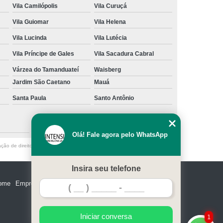
Vila Camilópolis
Vila Curuçá
Vila Guiomar
Vila Helena
Vila Lucinda
Vila Lutécia
Vila Príncipe de Gales
Vila Sacadura Cabral
Várzea do Tamanduateí
Waisberg
Jardim São Caetano
Mauá
Santa Paula
Santo Antônio
São Caetano do Sul
Olá! Fale agora pelo WhatsApp
ação de direito autoral – artigo 184 do Código Penal –
Lei 9610/98 - Lei de
Insira seu telefone
ome
Empresa
Missão
Serviços
Contato
Mapa do site
Iniciar conversa
1