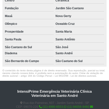
Centro
Cerâmica
Fundação
Jardim São Caetano
Mauá
Nova Gerty
Olímpico
Oswaldo Cruz
Prosperidade
Santa Maria
Santa Paula
Santo Antônio
São Caetano do Sul
São José
Diadema
Santo André
São Bernardo do Campo
São Caetano do Sul
O conteúdo do texto desta página é de direito reservado. Sua reprodução, parcial ou total,
mesmo citando nossos links, é proibida sem a autorização do autor. Crime de violação de
direito autoral – artigo 184 do Código Penal –
Lei 9610/98 - Lei de direitos autorais
.
IntensiPrime Emergência Veterinária Clínica
Veterinária em Santo André
Rua das Paineiras, 607 - Jardim Santo André - SP
CEP: 09070-220
(11) 4990-6553
(11) 94056-9460