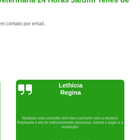
em contato por email.
Joelma Lilian
Um lugar maravilhoso. Sempre serei grata pelo que fizeram por
nós!