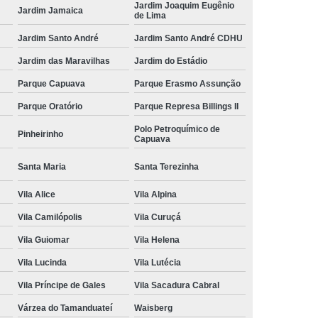
Jardim Joaquim Eugênio
Jardim Jamaica
de Lima
Jardim Santo André
Jardim Santo André CDHU
Jardim das Maravilhas
Jardim do Estádio
Parque Capuava
Parque Erasmo Assunção
Parque Oratório
Parque Represa Billings II
Polo Petroquímico de
Pinheirinho
Capuava
Santa Maria
Santa Terezinha
Vila Alice
Vila Alpina
Vila Camilópolis
Vila Curuçá
Vila Guiomar
Vila Helena
Vila Lucinda
Vila Lutécia
Vila Príncipe de Gales
Vila Sacadura Cabral
Várzea do Tamanduateí
Waisberg