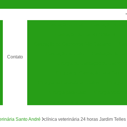
Castração Animal
Castração de Cac
Castração de Cachorro Macho
C
Castração de Cachorros São Caetano
Cas
Castração de Gato
Castração de Ga
Contato
Cirurgia de Castração de Cachorro
Cirurgia de Castração para Gatos
Cirurgia de Catarata em Gatos
Cirurgia 
Cirurgia para Gato
Cirurgia Veterin
Cirurgia Veterinária São Caetano
Clínic
Clínica Veterinária 24 Horas
C
terinária Santo André
clínica veterinária 24 horas Jardim Tell
Clínica Veterinária Especializada em Cães