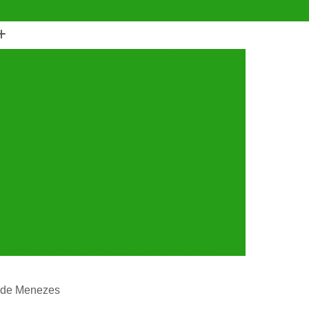
(11) 4990-6553
(11) 94056-9460
horro
Castração de Cachorro Fêmea
astração de Cachorros Santo André
tração de Cães
Castração de Cães e Gatos
tos
Cirurgia com Anestesia Veterinária
Cirurgia de Castração de Gatos
Cirurgia de Catarata em Cachorro
Limpeza de Tártaro
Cirurgia para Cachorro
ária
Cirurgia Veterinária Santo André
a 24 Horas Veterinária
Clínica Veterinária
línica Veterinária de Cães e Gatos
es de Menezes
 e Gatos
Clínica Veterinária Mais Próxima