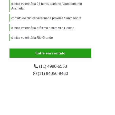
imais
Exame para Animais
clínica veterinária 24 horas telefone Acampamento
Anchieta
Exame para Animais São Caetano
contato de clínica veterinária próxima Santo André
ão Animal
Internação de Animais
ernação para Cachorro
Internação para Cães
clínica veterinária próximo a mim Vila Helena
tos
Internação para Gatos
clínica veterinária Rio Grande
rnação Uti Veterinária
Internação Veterinária
contato de clínica veterinária de cães e gatos Jardim
Joaquim Eugênio de Lima
Entre em contato
Internação Veterinária São Caetano
ártaro Canino
Limpeza de Tártaro de Cães
(11) 4990-6553
Limpeza de Tártaro para Cães
(11) 94056-9460
eza Dentária Canina
Limpeza Tártaro
taro São Caetano
Tartarectomia em Animais
a em Cachorro