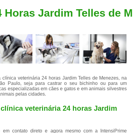
Clínica Veterinária Popular
Clínica Veteriná
24 Horas Jardim Telles de 
Clínica Veterinária Santo André
Consulta de Dermatologista para Silvestres
Consulta de Ozoniote
Consulta Médica Veterinár
Consulta Médica Veterinária para Silves
Consulta para Animais
Consulta para Animais Silvestres São C
clínica veterinária 24 horas Jardim Telles de Menezes, na
o Paulo, seja para castrar o seu bichinho ou para um
Consulta para Silvestres
Consult
cas especializadas em cães e gatos e em animais silvestres
animais pelas cidades.
Consulta Veterinária para Silvestres
Exame de Endoscopia Veterinária
línica veterinária 24 horas Jardim
Exame de Laboratório para Animais
Exame de Raio X para Animais
 em contato direto e agora mesmo com a IntensiPrime