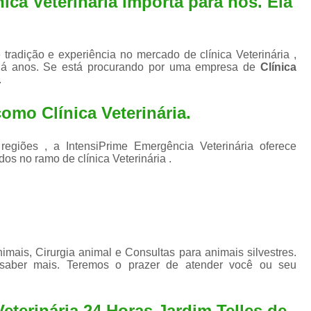
ica Veterinária importa para nós. Ela
tradição e experiência no mercado de clínica Veterinária ,
há anos. Se está procurando por uma empresa de
Clínica
.
 como
Clínica Veterinária
.
iões , a IntensiPrime Emergência Veterinária oferece
os no ramo de clínica Veterinária .
ais, Cirurgia animal e Consultas para animais silvestres.
 saber mais. Teremos o prazer de atender você ou seu
eterinária 24 Horas Jardim Telles de