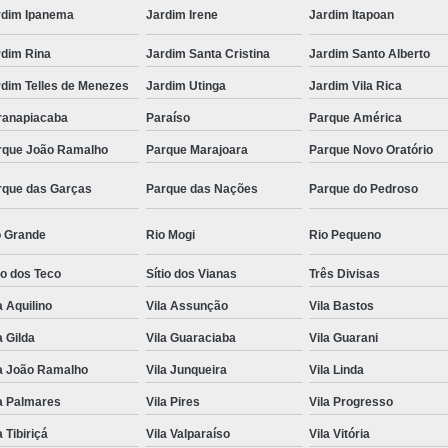
rdim Ipanema
Jardim Irene
Jardim Itapoan
rdim Rina
Jardim Santa Cristina
Jardim Santo Alberto
rdim Telles de Menezes
Jardim Utinga
Jardim Vila Rica
ranapiacaba
Paraíso
Parque América
rque João Ramalho
Parque Marajoara
Parque Novo Oratório
rque das Garças
Parque das Nações
Parque do Pedroso
o Grande
Rio Mogi
Rio Pequeno
io dos Teco
Sítio dos Vianas
Três Divisas
a Aquilino
Vila Assunção
Vila Bastos
a Gilda
Vila Guaraciaba
Vila Guarani
la João Ramalho
Vila Junqueira
Vila Linda
a Palmares
Vila Pires
Vila Progresso
a Tibiriçá
Vila Valparaíso
Vila Vitória