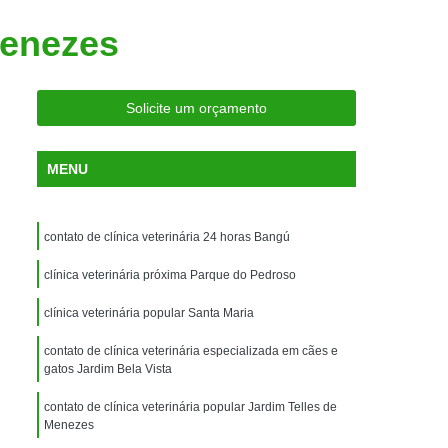
ria Próxima
Clínica Veterinária Próximo a Mim
Menezes
Clínica Veterinária São Caetano
Consulta de Ortopedia para Animais Silvestres
Solicite um orçamento
rapia para Silvestres
ia para Animais Silvestres
MENU
tres
Consulta para Animais Silvestres
 Silvestres Santo André
contato de clínica veterinária 24 horas Bangú
aetano
Consulta para Animal Silvestre
clínica veterinária próxima Parque do Pedroso
a Veterinária para Animais Silvestres
clínica veterinária popular Santa Maria
Exame de Eletrocardiograma Veterinário
contato de clínica veterinária especializada em cães e
Exame de Imagem para Animais
gatos Jardim Bela Vista
Exame de Radiologia para Animais
contato de clínica veterinária popular Jardim Telles de
Exame de Sangue para Animais
Menezes