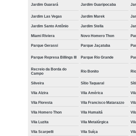
Jardim Guarará
Jardim Guaripocaba
Ja
Jardim Las Vegas
Jardim Marek
Ja
Jardim Santo Antônio
Jardim Stella
Ja
Miami Riviera
Novo Homero Thon
Pa
Parque Gerassi
Parque Jaçatuba
Pa
Parque Represa Billings III
Parque Rio Grande
Pa
Recreio da Borda do
Rio Bonito
Ri
Campo
Silveira
Sítio Taquaral
Sít
Vila Alzira
Vila América
Vil
Vila Floresta
Vila Francisco Matarazzo
Vil
Vila Homero Thon
Vila Humaitá
Vi
Vila Luzita
Vila Metalúrgica
Vil
Vila Scarpelli
Vila Suíça
Vil