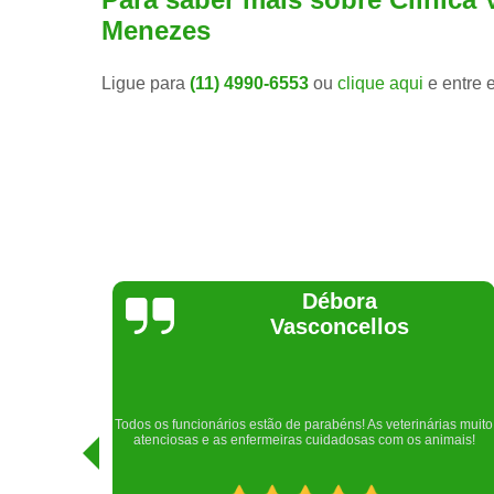
Menezes
Ligue para
(11) 4990-6553
ou
clique aqui
e entre 
Lethícia
Regina
Realizei uma consulta com meu cachorro com a doutora
rias muito
Raphaela e ela foi extremamente atenciosa. Adorei o lugar e a
imais!
recepção!