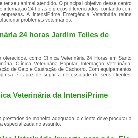
Exame de Ultrassom para An
 ter seu animal atendido. O principal objetivo desse centro
de internação 24 horas e preços diferenciados, contando com
Exame para Animais Santo André
 empresas. A IntensiPrime Emergência Veterinária reúne
olucionar problemas veterinários.
Exame para Cachorro
Internaç
nária 24 horas Jardim Telles de
Internação para Animais de Estimação
Int
Internação para Cães e Ga
Internação Semi Intensiva Veterinária
Inte
s oferecidos, como Clínica Veterinária 24 Horas em Santo
ria, Clínica Veterinária Popular, Internação Veterinária,
Internação Veterinária Santo André
tração de Gato e Castração de Cachorro. Com equipamentos
presa é capaz de suprir a necessidade de seus clientes,
Limpeza de Tártaro Canina
Limpeza de T
Limpeza de Tártaro em Cachorro
ica Veterinária da IntensiPrime
Limpeza de Tártaro para Gatos
Limp
Limpeza Tártaro Santo André
Limpeza Tár
Tartarectomi
 prestados de maneira adequada, o cliente deve procurar a
a especializada no assunto.