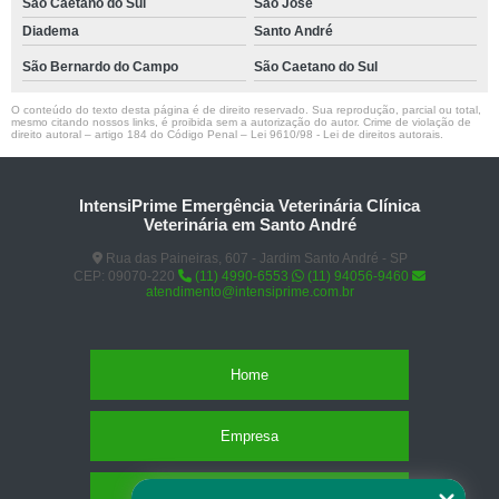
São Caetano do Sul
São José
Diadema
Santo André
São Bernardo do Campo
São Caetano do Sul
O conteúdo do texto desta página é de direito reservado. Sua reprodução, parcial ou total,
mesmo citando nossos links, é proibida sem a autorização do autor. Crime de violação de
direito autoral – artigo 184 do Código Penal –
Lei 9610/98 - Lei de direitos autorais
.
IntensiPrime Emergência Veterinária Clínica
Veterinária em Santo André
Rua das Paineiras, 607 - Jardim Santo André - SP
CEP: 09070-220
(11) 4990-6553
(11) 94056-9460
atendimento@intensiprime.com.br
Home
Empresa
Missão