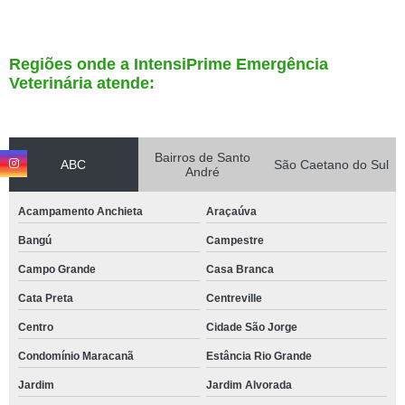
Regiões onde a IntensiPrime Emergência
Veterinária atende:
Bairros de Santo
ABC
São Caetano do Sul
André
Acampamento Anchieta
Araçaúva
Bangú
Campestre
Campo Grande
Casa Branca
Cata Preta
Centreville
Centro
Cidade São Jorge
Condomínio Maracanã
Estância Rio Grande
Jardim
Jardim Alvorada