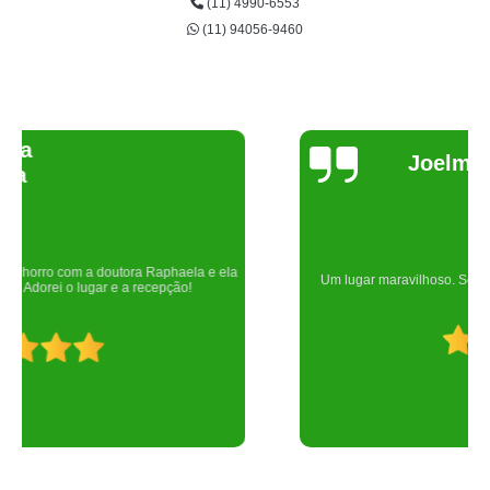
(11) 4990-6553
(11) 94056-9460
Joelma Lilian
Um lugar maravilhoso. Sempre serei grata pelo que fizeram por nós!